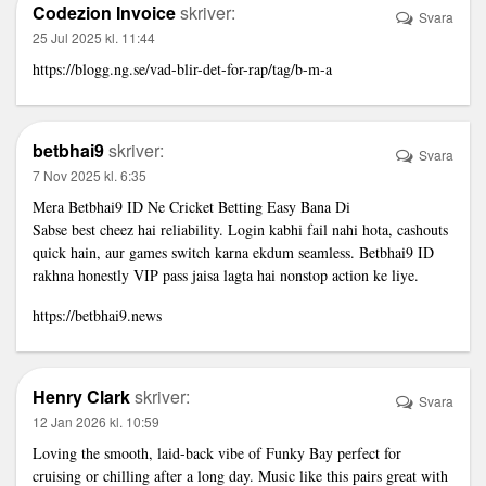
Codezion Invoice
skriver:
Svara
25 Jul 2025 kl. 11:44
https://blogg.ng.se/vad-blir-det-for-rap/tag/b-m-a
betbhai9
skriver:
Svara
7 Nov 2025 kl. 6:35
Mera Betbhai9 ID Ne Cricket Betting Easy Bana Di
Sabse best cheez hai reliability. Login kabhi fail nahi hota, cashouts
quick hain, aur games switch karna ekdum seamless. Betbhai9 ID
rakhna honestly VIP pass jaisa lagta hai nonstop action ke liye.
https://betbhai9.news
Henry Clark
skriver:
Svara
12 Jan 2026 kl. 10:59
Loving the smooth, laid-back vibe of Funky Bay perfect for
cruising or chilling after a long day. Music like this pairs great with