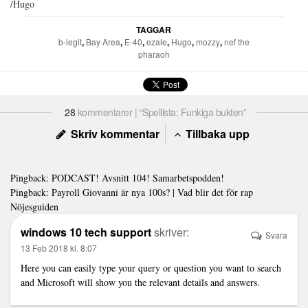
/Hugo
TAGGAR
b-legit
,
Bay Area
,
E-40
,
ezale
,
Hugo
,
mozzy
,
nef the
pharaoh
28
kommentarer | “Spellista: Funkiga bukten”
Skriv kommentar
Tillbaka upp
Pingback:
PODCAST! Avsnitt 104! Samarbetspodden!
Pingback:
Payroll Giovanni är nya 100s? | Vad blir det för rap
Nöjesguiden
windows 10 tech support
skriver:
Svara
13 Feb 2018 kl. 8:07
Here you can easily type your query or question you want to search
and Microsoft will show you the relevant details and answers.