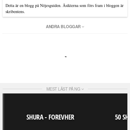
Detta är en blogg på Nöjesguiden. Åsikterna som förs fram i bloggen är
skribentens.
ANDRA BLOGGAR
MEST LÄST PÅ NG
SHURA - FOREVHER
50 SH