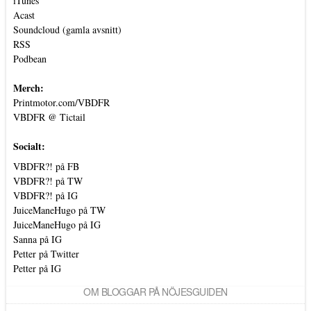
iTunes
Acast
Soundcloud (gamla avsnitt)
RSS
Podbean
Merch:
Printmotor.com/VBDFR
VBDFR @ Tictail
Socialt:
VBDFR?! på FB
VBDFR?! på TW
VBDFR?! på IG
JuiceManeHugo på TW
JuiceManeHugo på IG
Sanna på IG
Petter på Twitter
Petter på IG
OM BLOGGAR PÅ NÖJESGUIDEN