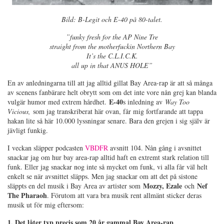
Bild: B-Legit och E-40 på 80-talet.
”funky fresh for the AP Nine Tre
straight from the motherfuckin Northern Bay
It’s the C.L.I.C.K.
all up in that ANUS HOLE”
En av anledningarna till att jag alltid gillat Bay Area-rap är att så många
av scenens fanbärare helt obrytt som om det inte vore nån grej kan blanda
E-40
vulgär humor med extrem hårdhet.
s inledning av
Way Too
Vicious,
som jag transkriberat här ovan, får mig fortfarande att tappa
hakan lite så här 10.000 lyssningar senare. Bara den grejen i sig själv är
jävligt funkig.
I veckan släpper podcasten
VBDFR
avsnitt 104. Nån gång i avsnittet
snackar jag om hur bay area-rap alltid haft en extremt stark relation till
funk. Eller jag snackar nog inte så mycket om funk, vi alla får väl helt
enkelt se när avsnittet släpps. Men jag snackar om att det på sistone
Mozzy, Ezale
Nef
släppts en del musik i Bay Area av artister som
och
The Pharaoh
. Förutom att vara bra musik rent allmänt sticker deras
musik ut för mig eftersom:
1. Det låter typ precis som 20 år gammal Bay Area-rap
.