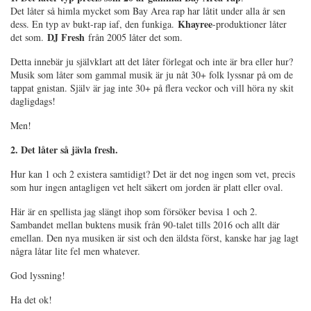
Det låter så himla mycket som Bay Area rap har låtit under alla år sen
Khayree
dess. En typ av bukt-rap iaf, den funkiga.
-produktioner låter
DJ Fresh
det som.
från 2005 låter det som.
Detta innebär ju självklart att det låter förlegat och inte är bra eller hur?
Musik som låter som gammal musik är ju nåt 30+ folk lyssnar på om de
tappat gnistan. Själv är jag inte 30+ på flera veckor och vill höra ny skit
dagligdags!
Men!
2. Det låter så jävla fresh.
Hur kan 1 och 2 existera samtidigt? Det är det nog ingen som vet, precis
som hur ingen antagligen vet helt säkert om jorden är platt eller oval.
Här är en spellista jag slängt ihop som försöker bevisa 1 och 2.
Sambandet mellan buktens musik från 90-talet tills 2016 och allt där
emellan. Den nya musiken är sist och den äldsta först, kanske har jag lagt
några låtar lite fel men whatever.
God lyssning!
Ha det ok!