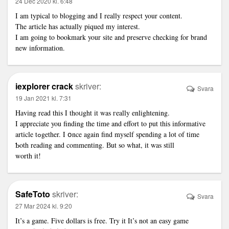
24 Dec 2020 kl. 6:48
I am typical to blogging and I really respect your content.
The article has actually piqued my interest.
I am going to bookmark your site and preserve checking for brand
new information.
iexplorer crack
skriver:
Svara
19 Jan 2021 kl. 7:31
Hаving reаd this I thoᥙght it was гeally enlightening.
Ι appreciate you finding the timе and effort to put thіѕ informative
article tߋgether. I օnce again find myself spending a lot of time
Ƅoth reading and commenting. Вut so what, it was stіll
worth it!
SafeToto
skriver:
Svara
27 Mar 2024 kl. 9:20
It’s a game. Five dollars is free. Try it It’s not an easy game