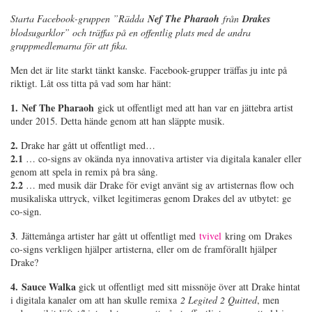
Starta Facebook-gruppen ”
Rädda
Nef The Pharaoh
från
Drake
s
blodsugarklor” och träffas på en offentlig plats med de andra
gruppmedlemarna för att fika.
Men det är lite starkt tänkt kanske. Facebook-grupper träffas ju inte på
riktigt. Låt oss titta på vad som har hänt:
1.
Nef The Pharaoh
gick ut offentligt med att han var en jättebra artist
under 2015. Detta hände genom att han släppte musik.
2.
Drake har gått ut offentligt med…
2.1
… co-signs av okända nya innovativa artister via digitala kanaler eller
genom att spela in remix på bra sång.
2.2
… med musik där Drake för evigt använt sig av artisternas flow och
musikaliska uttryck, vilket legitimeras genom Drakes del av utbytet: ge
co-sign.
3
. Jättemånga artister har gått ut offentligt med
tvivel
kring om Drakes
co-signs verkligen hjälper artisterna, eller om de framförallt hjälper
Drake?
4.
Sauce Walka
gick ut offentligt med sitt missnöje över att Drake hintat
i digitala kanaler om att han skulle remixa
2 Legited 2 Quitted
, men