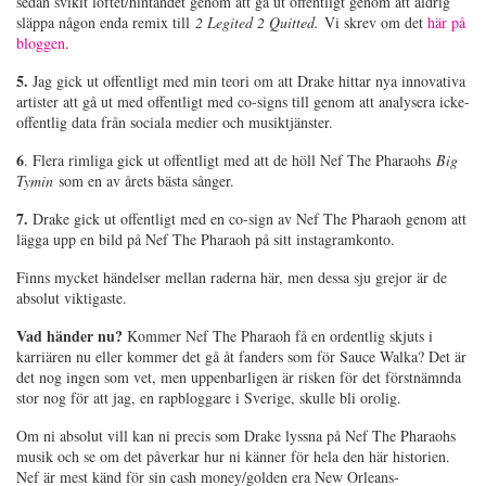
sedan svikit löftet/hintandet genom att gå ut offentligt genom att aldrig
släppa någon enda remix till
2 Legited 2 Quitted.
Vi skrev om det
här på
bloggen
.
5.
Jag gick ut offentligt med min teori om att Drake hittar nya innovativa
artister att gå ut med offentligt med co-signs till genom att analysera icke-
offentlig data från sociala medier och musiktjänster.
6
. Flera rimliga gick ut offentligt med att de höll Nef The Pharaohs
Big
Tymin
som en av årets bästa sånger.
7.
Drake gick ut offentligt med en co-sign av Nef The Pharaoh genom att
lägga upp en bild på Nef The Pharaoh på sitt instagramkonto.
Finns mycket händelser mellan raderna här, men dessa sju grejor är de
absolut viktigaste.
Vad händer nu?
Kommer Nef The Pharaoh få en ordentlig skjuts i
karriären nu eller kommer det gå åt fanders som för Sauce Walka? Det är
det nog ingen som vet, men uppenbarligen är risken för det förstnämnda
stor nog för att jag, en rapbloggare i Sverige, skulle bli orolig.
Om ni absolut vill kan ni precis som Drake lyssna på Nef The Pharaohs
musik och se om det påverkar hur ni känner för hela den här historien.
Nef är mest känd för sin cash money/golden era New Orleans-