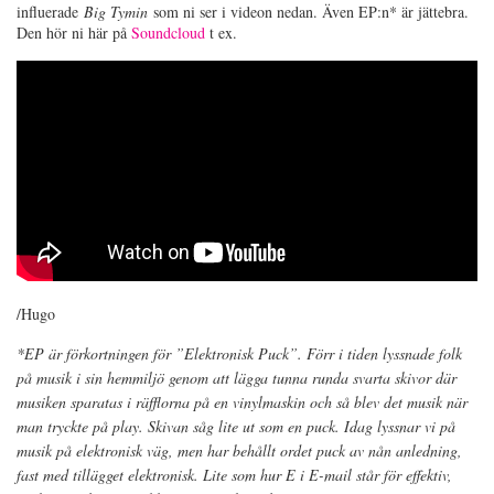
influerade
Big Tymin
som ni ser i videon nedan. Även EP:n* är jättebra.
Den hör ni här på
Soundcloud
t ex.
/Hugo
*EP är förkortningen för ”Elektronisk Puck”. Förr i tiden lyssnade folk
på musik i sin hemmiljö genom att lägga tunna runda svarta skivor där
musiken sparatas i räfflorna på en vinylmaskin och så blev det musik när
man tryckte på play. Skivan såg lite ut som en puck. Idag lyssnar vi på
musik på elektronisk väg, men har behållt ordet puck av nån anledning,
fast med tillägget elektronisk. Lite som hur E i E-mail står för effektiv,