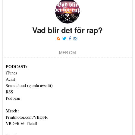
Vad blir det för rap?
MER OM
PODCAST:
iTunes
Acast
Soundcloud (gamla avsnitt)
RSS
Podbean
Merch:
Printmotor.com/VBDFR
VBDFR @ Tictail