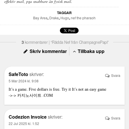
effektiv mail, pga snabbare än fysisk mail.
TAGGAR
Bay Area
,
Drake
,
Hugo
,
nef the pharaoh
3
kommentarer | “Rädda Nef från ChampagnePapi”
Skriv kommentar
Tillbaka upp
SafeToto
skriver:
Svara
5 Mar 2024 kl. 9:08
It’s a game. Five dollars is free. Try it It’s not an easy game
->->
카지노사이트
.COM
Codezion Invoice
skriver:
Svara
22 Jul 2025 kl. 1:52