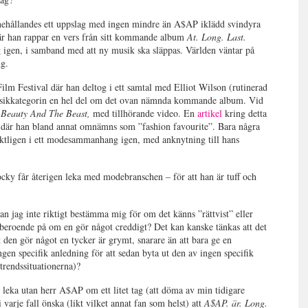
nehållandes ett uppslag med ingen mindre än A$AP iklädd svindyra
 där han rappar en vers från sitt kommande album
At. Long. Last.
g igen, i samband med att ny musik ska släppas. Världen väntar på
ng.
lm Festival där han deltog i ett samtal med Elliot Wilson (rutinerad
usikkategorin en hel del om det ovan nämnda kommande album. Vid
 Beauty And The Beast,
med tillhörande video. En
artikel
kring detta
, där han bland annat omnämns som ”fashion favourite”. Bara några
aktligen i ett modesammanhang igen, med anknytning till hans
cky får återigen leka med modebranschen – för att han är tuff och
 jag inte riktigt bestämma mig för om det känns ”rättvist” eller
ig beroende på om en gör något creddigt? Det kan kanske tänkas att det
t den gör något en tycker är grymt, snarare än att bara ge en
en specifik anledning för att sedan byta ut den av ingen specifik
ntrendssituationerna)?
eka utan herr A$AP om ett litet tag (att döma av min tidigare
i varje fall önska (likt vilket annat fan som helst) att
A$AP. är. Long.