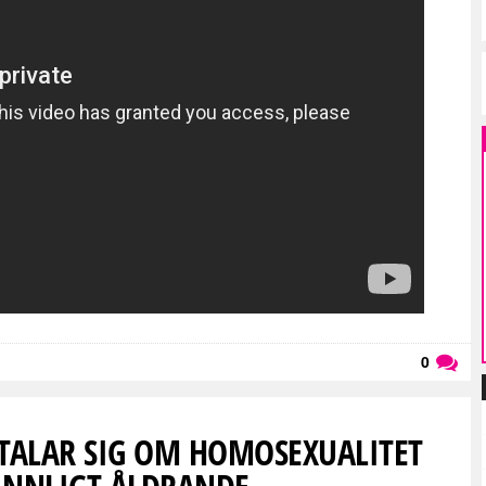
0
Läs kommentarer (
0
)
TALAR SIG OM HOMOSEXUALITET