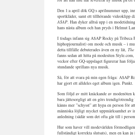
Den 1:a april dök GQ:s aprilnummer upp, in
sportkläder, samt ett tillhörande videoklipp
A$AP
. Han dyker alltså upp i en modetidnin
hans nästa album och han pryds i Helmut La
I tisdags infann sig A$AP Rocky på Tribeca Fi
hiphopjournalist) om mode och musik – i m
detta tillfälle debuterades även en ny låt,
The
fanns sedan att hitta på modesiten Style.com
veckor efter GQ-uppslaget figurerar han följ
stundande sprillans nya musik.
Så, för att svara på min egen fråga: A$AP Ro
har gjort ett alldeles eget album igen. Punkt.
Som följd av mitt knäckande av modenöten kan
bara jättesorgligt att en görs trendig/otrend
känns mer ”schysst” att hypa en person för at
människa löjligt mycket uppmärksamhet av ing
anledning (sådär som det ofta går till i perso
Hur som haver vill modevärlden förmodligen l
fullständigt korrekta slutsats), men en kan ju 