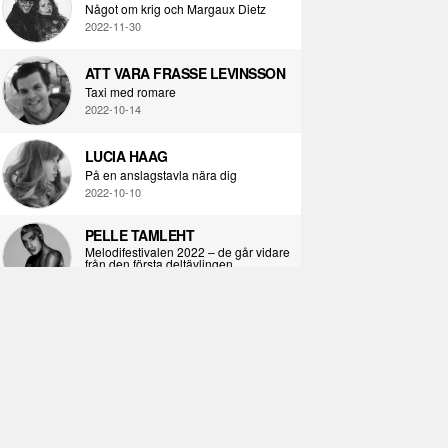
Något om krig och Margaux Dietz
2022-11-30
ATT VARA FRASSE LEVINSSON
Taxi med romare
2022-10-14
LUCIA HAAG
På en anslagstavla nära dig
2022-10-10
PELLE TAMLEHT
Melodifestivalen 2022 – de går vidare
från den första deltävlingen
2022-02-02
I KORPENS SKUGGA
Själva definitionen av ondska
2021-06-28
ÖPPNA BOKEN
Kropps-dagbok
2021-06-24