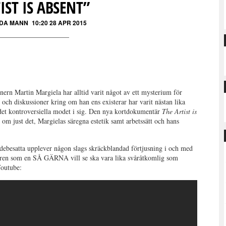
IST IS ABSENT”
DA MANN
10:20 28 APR 2015
rn Martin Margiela har alltid varit något av ett mysterium för
 och diskussioner kring om han ens existerar har varit nästan lika
et kontroversiella modet i sig. Den nya kortdokumentär
The Artist is
om just det, Margielas säregna estetik samt arbetssätt och hans
debesatta upplever någon slags skräckblandad förtjusning i och med
ären som en SÅ GÄRNA vill se ska vara lika svåråtkomlig som
Youtube: