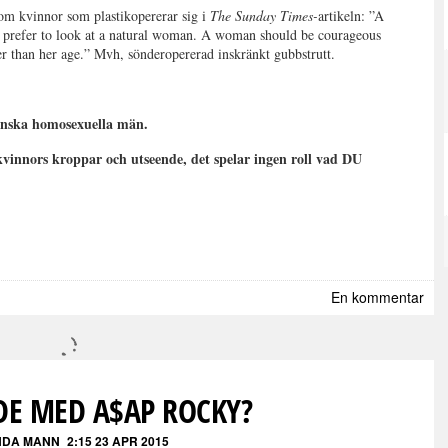
 om kvinnor som plastikopererar sig i
The Sunday Times-
artikeln: ”A
”I prefer to look at a natural woman. A woman should be courageous
er than her age.” Mvh, sönderopererad inskränkt gubbstrutt.
inska homosexuella män.
 kvinnors kroppar och utseende, det spelar ingen roll vad DU
En kommentar
E MED A$AP ROCKY?
DA MANN
2:15 23 APR 2015