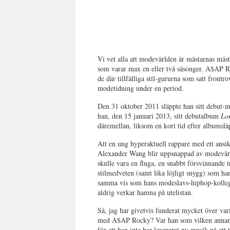
Vi vet alla att modevärlden är mästarnas mästa
som varar max en eller två säsonger. A$AP Roc
de där tillfälliga stil-gururna som satt front
modetidning under en period.
Den 31 oktober 2011 släppte han sitt debut-
han, den 15 januari 2013, sitt debutalbum
Lo
däremellan, liksom en kort tid efter albumslä
Att en ung hyperaktuell rappare med ett ansi
Alexander Wang blir uppsnappad av modevärld
skulle vara en fluga, en snabbt försvinnande 
stilmedveten (samt lika löjligt snygg) som h
samma vis som hans modeslavs-hiphop-kolle
aldrig verkar hamna på utelistan.
Så, jag har givetvis funderat mycket över va
med A$AP Rocky? Var han som vilken annan h
för att han inte har levererat ny musik på ett 