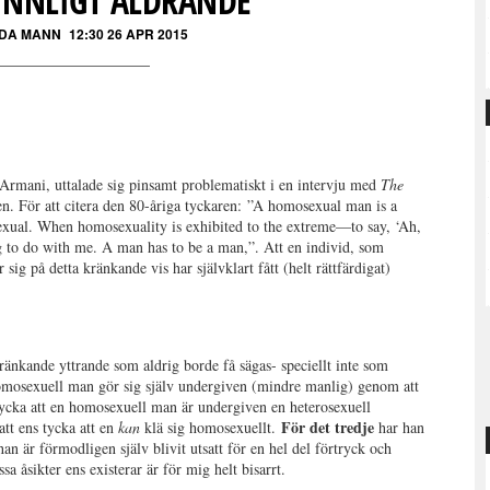
INNLIGT ÅLDRANDE
DA MANN
12:30 26 APR 2015
Armani, uttalade sig pinsamt problematiskt i en intervju med
The
n. För att citera den 80-åriga tyckaren: ”A homosexual man is a
xual. When homosexuality is exhibited to the extreme—to say, ‘Ah,
to do with me. A man has to be a man,”. Att en individ, som
 sig på detta kränkande vis har självklart fått (helt rättfärdigat)
kränkande yttrande som aldrig borde få sägas- speciellt inte som
n homosexuell man gör sig själv undergiven (mindre manlig) genom att
ycka att en homosexuell man är undergiven en heterosexuell
För det tredje
att ens tycka att en
kan
klä sig homosexuellt.
har han
n är förmodligen själv blivit utsatt för en hel del förtryck och
 åsikter ens existerar är för mig helt bisarrt.