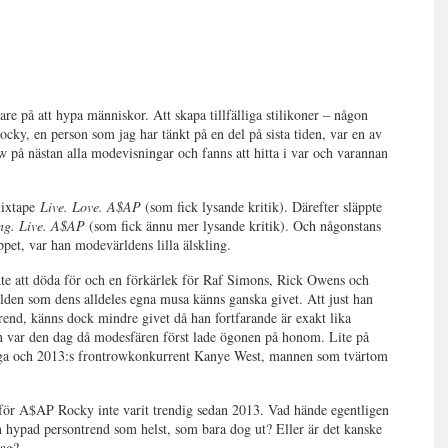
re på att hypa människor. Att skapa tillfälliga stilikoner – någon
ky, en person som jag har tänkt på en del på sista tiden, var en av
row på nästan alla modevisningar och fanns att hitta i var och varannan
mixtape
Live. Love. A$AP
(som fick lysande kritik). Därefter släppte
ng. Live. A$AP
(som fick ännu mer lysande kritik). Och någonstans
ppet, var han modevärldens lilla älskling.
kte att döda för och en förkärlek för Raf Simons, Rick Owens och
en som dens alldeles egna musa känns ganska givet. Att just han
trend, känns dock mindre givet då han fortfarande är exakt lika
an var den dag då modesfären först lade ögonen på honom. Lite på
ga och 2013:s frontrowkonkurrent Kanye West, mannen som tvärtom
rför A$AP Rocky inte varit trendig sedan 2013. Vad hände egentligen
ypad persontrend som helst, som bara dog ut? Eller är det kanske
tag?