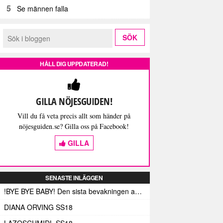
5
Se männen falla
HÅLL DIG UPPDATERAD!
GILLA NÖJESGUIDEN!
Vill du få veta precis allt som händer på
nöjesguiden.se? Gilla oss på Facebook!
GILLA
SENASTE INLÄGGEN
!BYE BYE BABY! Den sista bevakningen av Fashion Week Stockholm – och med den de sista skrivna orden (här)
DIANA ORVING SS18
LAZOSCHMIDL SS18