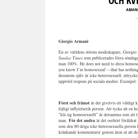
OCH KV
AMAN
Giorgio Armani
En av världens största modeskapare, Giorgio 
Sunday Times
som publicerades förra söndage
man 100%. He does not need to dress homose
you know I’m homosexual’—that has nothing 
dessutom själv är icke-heterosexuell, uttrycker
upprörd respons på sociala medier. Exempel:
Först och främst
är det givetvis ett väldigt 
löjligt inflytelserik person. Att tycka att e
”klä sig homosexuellt” är detsamma som att t
För det andra
man.
är det oerhört föråldrat 
som den 80-åriga icke-heterosexuella person ha
kränkande kommentarer genom åren så att dessa