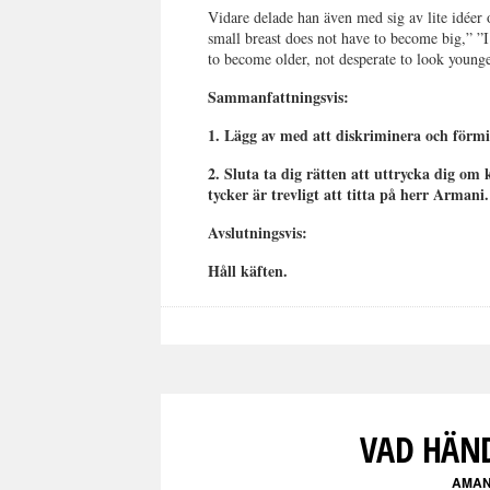
Vidare delade han även med sig av lite idéer
small breast does not have to become big,” 
to become older, not desperate to look young
Sammanfattningsvis:
1. Lägg av med att diskriminera och förm
2. Sluta ta dig rätten att uttrycka dig om
tycker är trevligt att titta på herr Armani.
Avslutningsvis:
Håll käften.
VAD HÄND
AMAN