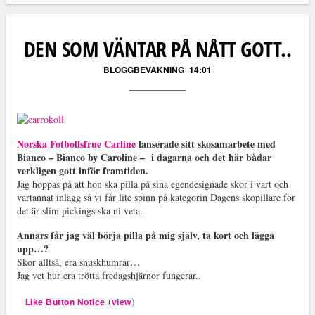
Läs kommentarer (
29
)
DEN SOM VÄNTAR PÅ NÅTT GOTT..
BLOGGBEVAKNING
14:01
Norska Fotbollsfrue Carline
lanserade sitt skosamarbete med
Bianco – Bianco by Caroline – i dagarna och det här bådar
verkligen gott inför framtiden.
Jag hoppas på att hon ska pilla på sina egendesignade skor i vart och
vartannat inlägg så vi får lite spinn på kategorin Dagens skopillare för
det är slim pickings ska ni veta.
Annars får jag väl börja pilla på mig själv, ta kort och lägga
upp…?
Skor alltså, era snuskhumrar…
Jag vet hur era trötta fredagshjärnor fungerar..
(
)
Like Button Notice
view