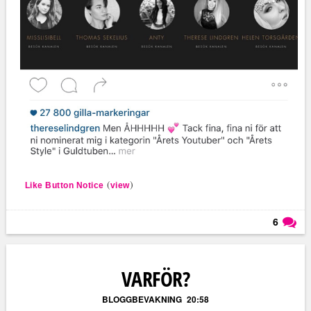
(
)
Like Button Notice
view
6
Läs kommentarer (
6
)
VARFÖR?
BLOGGBEVAKNING
20:58