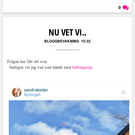
0
Läs kommentarer (
0
)
NU VET VI..
BLOGGBEVAKNING
15:32
Frågan har fått sitt svar.
Äntligen vet jag vad som hände med
ballongerna
.