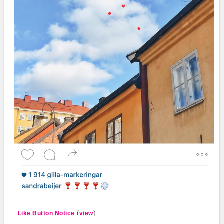
(
)
Like Button Notice
view