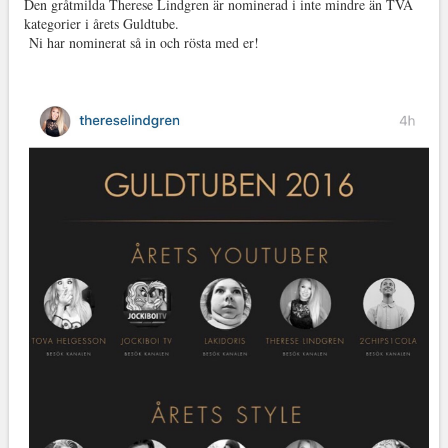
Den gråtmilda Therese Lindgren är nominerad i inte mindre än TVÅ
kategorier i årets Guldtube.
Ni har nominerat så in och rösta med er!