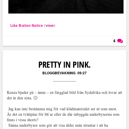
(
)
Like Button Notice
view
4
Läs kommentarer (
4
)
PRETTY IN PINK.
BLOGGBEVAKNING
09:27
Kenza bjuder på – ännu – en färgglad bild från Sydafrika och lovar att
det är den sista. 🙂
Jag kan inte bestämma mig för vad klädmaterialet ser ut som mest.
Är det en tvättpåse för bh’ar eller de där inbyggda underbyxorna som
finns i vissa shorts?
Sånna underbyxor som gör att visa äldre män struntar i att ha