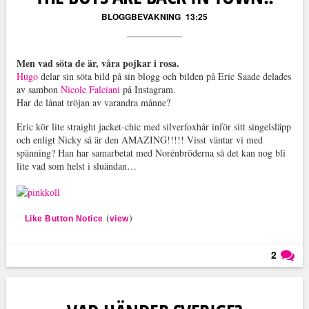
BLOGGBEVAKNING
13:25
Men vad söta de är, våra pojkar i rosa.
Hugo
delar sin söta bild på sin blogg och bilden på Eric Saade delades
av sambon
Nicole Falciani
på Instagram.
Har de lånat tröjan av varandra månne?
Eric kör lite straight jacket-chic med silverfoxhår inför sitt singelsläpp
och enligt Nicky så är den AMAZING!!!!! Visst väntar vi med
spänning? Han har samarbetat med Norénbröderna så det kan nog bli
lite vad som helst i sluändan…
(
)
Like Button Notice
view
2
Läs kommentarer (
2
)