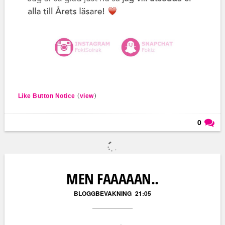
(
)
Like Button Notice
view
0
Läs kommentarer (
0
)
MEN FAAAAAN..
BLOGGBEVAKNING
21:05