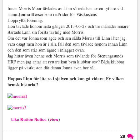
Innan Morris Moor tävlades av Linn så reds han av en ryttare vid
Jonna Hesser
namn
som red/rider för Västkustens
Hoppryttarförening.
Hon tävlade honom sista gången 2013-06-28 och tre månader senare
startade Linn sin första tävling med Morris.
Om det var Jonna som ägde och sen sålda Morris till Linn låter jag
vara osagt men hon är i alla fall den som tävlade honom innan Linn
och den som står som ägare i inlägget ovan.
Jag hittar även henne och Morris som tävlande för Stenungssunds
HRF men jag antar att ryttare kan byta klubbar osv? Båda klubbar
ligger på västkusten där denna Jonna även bor så..
Hoppas Linn får lite ro i själven och kan gå vidare. Fy vilken
hemsk historia!!
(
)
Like Button Notice
view
29