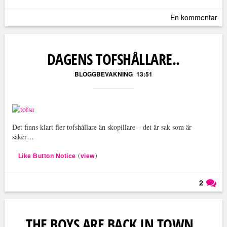
En kommentar
DAGENS TOFSHÅLLARE..
BLOGGBEVAKNING
13:51
Det finns klart fler tofshållare än skopillare – det är sak som är
säker…
(
)
Like Button Notice
view
2
Läs kommentarer (
2
)
THE BOYS ARE BACK IN TOWN..