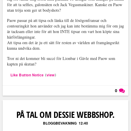
för att ta selfies, galonsäten och Jack Vegasmaskiner. Kanske en Paow
utan tröja som ger ut bodyshots?
Paow passar på att tipsa och länka till de lösögonfransar och
contouringkit hon använder och jag kan inte bestämma mig för om jag
är tacksam eller inte för att hon INTE tipsar om vart hon köpte sina
hårförlängningar.
Att tipsa om det är ju ett sätt för resten av världen att framgångsrikt
kunna undvika dem.
Tror ni det kommer bli succé för Lionbar i Gävle med Paow som
kapten på skutan?
(
)
Like Button Notice
view
0
Läs kommentarer (
0
)
PÅ TAL OM DESSIE WEBBSHOP.
BLOGGBEVAKNING
12:40