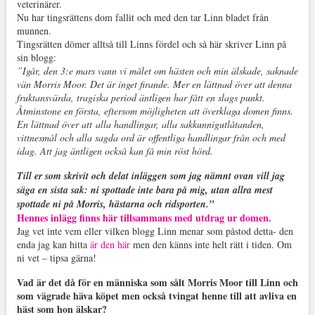
veterinärer.
Nu har tingsrättens dom fallit och med den tar Linn bladet från
munnen.
Tingsrätten dömer alltså till Linns fördel och så här skriver Linn på
sin blogg:
”Igår, den 3:e mars vann vi målet om hästen och min älskade, saknade
vän Morris Moor. Det är inget firande. Mer en lättnad över att denna
fruktansvärda, tragiska period äntligen har fått en slags punkt.
Åtminstone en första, eftersom möjligheten att överklaga domen finns.
En lättnad över att alla handlingar, alla sakkunnigutlåtanden,
vittnesmål och alla sagda ord är offentliga handlingar från och med
idag. Att jag äntligen också kan få min röst hörd.
Till er som skrivit och delat inläggen som jag nämnt ovan vill jag
säga en sista sak: ni spottade inte bara på mig, utan allra mest
spottade ni på Morris, hästarna och ridsporten.”
Hennes inlägg finns här tillsammans med utdrag ur domen.
Jag vet inte vem eller vilken blogg Linn menar som påstod detta- den
enda jag kan hitta
är den här
men den känns inte helt rätt i tiden. Om
ni vet – tipsa gärna!
Vad är det då för en människa som sålt Morris Moor till Linn och
som vägrade häva köpet men också tvingat henne till att avliva en
häst som hon älskar?