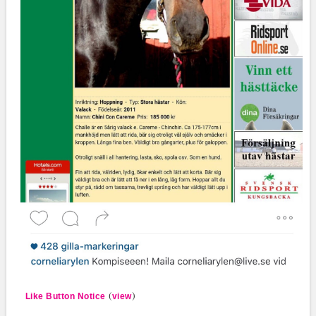
(
)
Like Button Notice
view