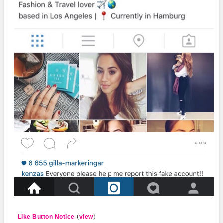
(
)
Like Button Notice
view