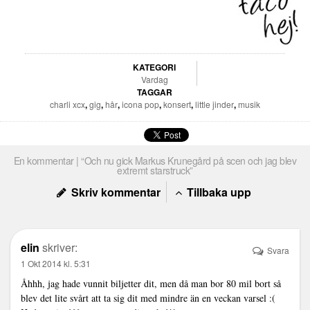
KATEGORI
Vardag
TAGGAR
charli xcx
,
gig
,
hår
,
icona pop
,
konsert
,
little jinder
,
musik
En kommentar | “Och nu gick Markus Krunegård på scen och jag blev
extremt starstruck”
Skriv kommentar
Tillbaka upp
elin
skriver:
Svara
1 Okt 2014 kl. 5:31
Åhhh, jag hade vunnit biljetter dit, men då man bor 80 mil bort så
blev det lite svårt att ta sig dit med mindre än en veckan varsel :(