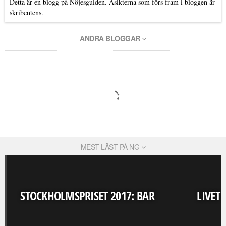
Detta är en blogg på Nöjesguiden. Åsikterna som förs fram i bloggen är
skribentens.
ANDRA BLOGGAR
MEST LÄST PÅ NG
STOCKHOLMSPRISET 2017: BAR
LIVET