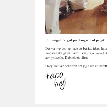
En roséguldfärgad pololångärmad paljettl
Det var typ det jag hade att berätta idag. Imo
Kent
skaparna ska gå på
i Växjö (
mamma fick 
hon yoloade
). Dubbeldejt alltså.
Okej. Det var definitivt det jag hade att ber