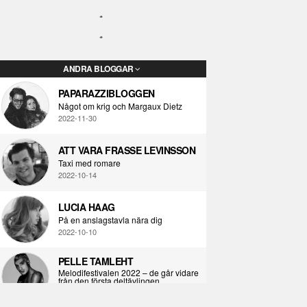
ANDRA BLOGGAR
PAPARAZZIBLOGGEN
Något om krig och Margaux Dietz
2022-11-30
ATT VARA FRASSE LEVINSSON
Taxi med romare
2022-10-14
LUCIA HAAG
På en anslagstavla nära dig
2022-10-10
PELLE TAMLEHT
Melodifestivalen 2022 – de går vidare
från den första deltävlingen
2022-02-02