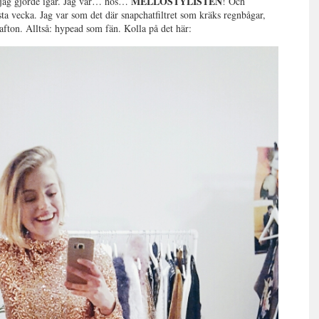
MELLOSTYLISTEN
ej jag gjorde igår. Jag var… hos…
! Och
sta vecka. Jag var som det där snapchatfiltret som kräks regnbågar,
fton. Alltså: hypead som fän. Kolla på det här: