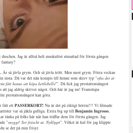
 i duschen. Jag är alltså helt muskulöst utmattad för första gången
t fantasy?
n.
Är så jävla grym. Och så jävla trött. Men mest grym. Förra veckan
sin insta. Då var det nån kompis till henne som skrev typ ”
ofta det är
m fått henne att köpa kettlebells!
”. Då fick jag prestationsångest
ts att jag aldrig skriver något. Och här är jag nu! Framstupa
lite prestationsångest kan göra.
PASSERKORT!
 fått ett
Nu är det på riktigt hörrni!!! Vi filmade
Benjamin Ingrosso
artister var så jäkla gulliga. Extra big up till
,
ar tänka på folks hår när han träffar dem för första gången. Jag
ade ”
snyggt! Ser fräscht ut. Nyklippt
”. Vilket är kul för jag klippte
du se det på min frisyr.