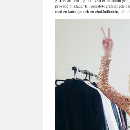
Sist av allt vill jag bara visa er en annan gr
provade ut kläder till pressfotograferingen nä
med en kattunge och en chokladfontän, på jula