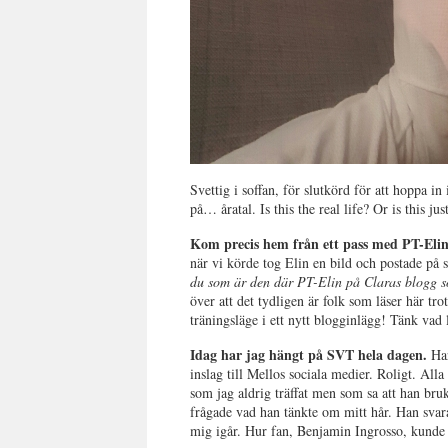
Svettig i soffan, för slutkörd för att hoppa in
på… åratal. Is this the real life? Or is this jus
Kom precis hem från ett pass med PT-Eli
när vi körde tog Elin en bild och postade på 
du som är den där PT-Elin på Claras blogg so
över att det tydligen är folk som läser här tro
träningsläge i ett nytt blogginlägg! Tänk vad 
Idag har jag hängt på SVT hela dagen.
Har
inslag till Mellos sociala medier. Roligt. Alla 
som jag aldrig träffat men som sa att han bruk
frågade vad han tänkte om mitt hår. Han svar
mig igår. Hur fan, Benjamin Ingrosso, kunde 