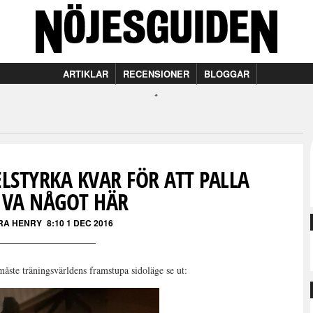
ARTIKLAR
RECENSIONER
BLOGGAR
LSTYRKA KVAR FÖR ATT PALLA
IVA NÅGOT HÄR
RA HENRY
8:10 1 DEC 2016
ste träningsvärldens framstupa sidoläge se ut: