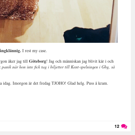
ångklännig.
I rest my case.
Göteborg
rgon åker jag till
! Jag och människan jag blivit kär i och
panik när hon inte fick tag i biljetter till Kent-spelningen i Gbg, så
ätta idag. Imorgon är det fredag TJOHO! Glad helg. Puss å kram.
12