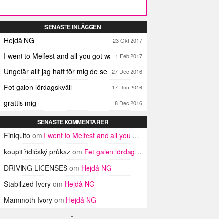
SENASTE INLÄGGEN
Hejdå NG
23 Okt 2017
I went to Melfest and all you got was three lousy selfies
1 Feb 2017
Ungefär allt jag haft för mig de senaste dagarna
27 Dec 2016
Fet galen lördagskväll
17 Dec 2016
grattis mig
8 Dec 2016
SENASTE KOMMENTARER
Finiquito
om
I went to Melfest and all you got was three lousy selfies
koupit řidičský průkaz
om
Fet galen lördagskväll
DRIVING LICENSES
om
Hejdå NG
Stabilized Ivory
om
Hejdå NG
Mammoth Ivory
om
Hejdå NG