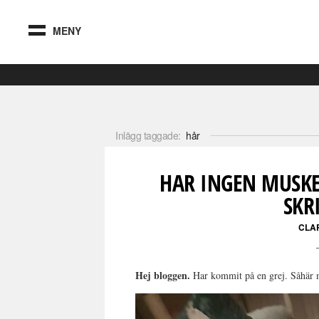
MENY
Inlägg taggade:
hår
HAR INGEN MUSKE
SKR
CLA
Hej bloggen.
Har kommit på en grej. Såhär må