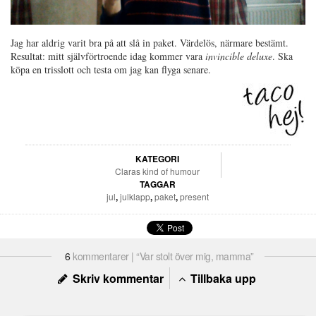
Jag har aldrig varit bra på att slå in paket. Värdelös, närmare bestämt.
Resultat: mitt självförtroende idag kommer vara
invincible
deluxe
. Ska
köpa en trisslott och testa om jag kan flyga senare.
KATEGORI
Claras kind of humour
TAGGAR
jul
,
julklapp
,
paket
,
present
6
kommentarer | “Var stolt över mig, mamma”
Skriv kommentar
Tillbaka upp