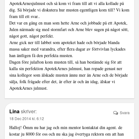
ApotekArnesjulmust och så kom vi fram till att vi alla kollade på
dig. Så började vi diskutera hur musten egentligen kom till? Vi kom
fram till ett svar..
Det var en gång en man som hette Arne och jobbade på ett Apotek,
Julen närmade sig med stormfart och Arne blev sugen på något sött,
något gott, något perfekt.
Arne gick ner till labbet som apoteket hade och började blanda
massa saker med varandra, efter flera dagar av förtvivlan lyckades
han äntligen få den perfekta musten.
Dagen före julafton kom musten till, så han bestämde sig för att
kalla sin perfektion ApotekArnes julmust, han ropade genast ner
sina kollegor som älskade musten ännu mer än Arne och de började
sälja, folk frågade efter det, år efter år och än idag, älskar vi
ApotekArnes julmust.
Lina
skriver:
Svara
18 Dec 2014 kl. 6:12
Halloj! Ömm nu har jag och min mentor kontaktat din agent. de
kostar ju 8000 för oss och nu ska jag övertyga rektorn om att han