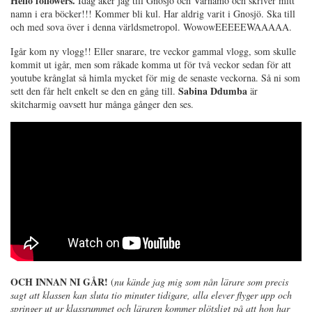
Hello followers.
Idag åker jag till Gnosjö och Värnamo och skriver mitt
namn i era böcker!!! Kommer bli kul. Har aldrig varit i Gnosjö. Ska till
och med sova över i denna världsmetropol. WowowEEEEEWAAAAA.
Igår kom ny vlogg!! Eller snarare, tre veckor gammal vlogg, som skulle
kommit ut igår, men som råkade komma ut för två veckor sedan för att
youtube krånglat så himla mycket för mig de senaste veckorna. Så ni som
Sabina Ddumba
sett den får helt enkelt se den en gång till.
är
skitcharmig oavsett hur många gånger den ses.
OCH INNAN NI GÅR!
(
nu kände jag mig som nån lärare som precis
sagt att klassen kan sluta tio minuter tidigare, alla elever flyger upp och
springer ut ur klassrummet och läraren kommer plötsligt på att hon har