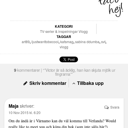
KATEGORI
TV-serier & inspelningar
Vlogg
TAGGAR
art89
,
ijustwanttobecool
,
kafsmag
,
sabina ddumba
,
svt
,
vlogg
9
kommentarer | “”Victor är så äcklig, han kan skjuta mjölk ur
fingrarna””
Skriv kommentar
Tillbaka upp
Maja
skriver:
Svara
10 Nov 2015 kl. 6:20
Om du ändå är i Värnamo kan du väl komma till Vetlanda? Would
really like to meet you och köpa din bok (som inte säljs här?)