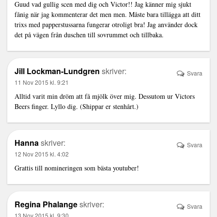
Guud vad gullig scen med dig och Victor!! Jag känner mig sjukt
fånig när jag kommenterar det men men. Måste bara tillägga att ditt
trixs med papperstussarna fungerar otroligt bra! Jag använder dock
det på vägen från duschen till sovrummet och tillbaka.
Jill Lockman-Lundgren
skriver:
Svara
11 Nov 2015 kl. 9:21
Alltid varit min dröm att få mjölk över mig. Dessutom ur Victors
Beers finger. Lyllo dig. (Shippar er stenhårt.)
Hanna
skriver:
Svara
12 Nov 2015 kl. 4:02
Grattis till nomineringen som bästa youtuber!
Regina Phalange
skriver:
Svara
13 Nov 2015 kl. 9:30