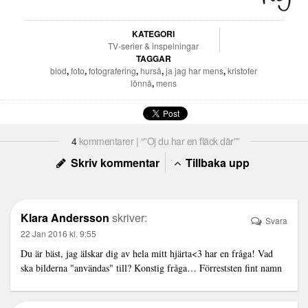
KATEGORI
TV-serier & inspelningar
TAGGAR
blod
,
foto
,
fotografering
,
hurså
,
ja jag har mens
,
kristofer
lönnå
,
mens
4
kommentarer | “”Oj du har en fläck där””
Skriv kommentar
Tillbaka upp
Klara Andersson
skriver:
Svara
22 Jan 2016 kl. 9:55
Du är bäst, jag älskar dig av hela mitt hjärta<3 har en fråga! Vad
ska bilderna "användas" till? Konstig fråga… Förreststen fint namn