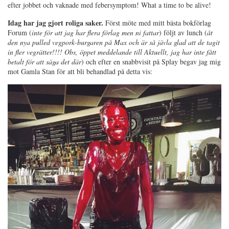
efter jobbet och vaknade med febersymptom! What a time to be alive!
Idag har jag gjort roliga saker.
Först möte med mitt bästa bokförlag
Forum (
inte för att jag har flera förlag men ni fattar
) följt av lunch (
åt
den nya pulled vegpork-burgaren på Max och är så jävla glad att de tagit
in fler vegrätter!!!! Obs, öppet meddelande till Aktuellt, jag har inte fått
betalt för att säga det där
) och efter en snabbvisit på Splay begav jag mig
mot Gamla Stan för att bli behandlad på detta vis: