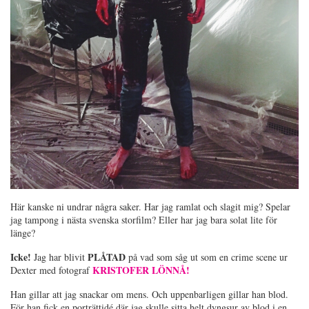
Här kanske ni undrar några saker. Har jag ramlat och slagit mig? Spelar
jag tampong i nästa svenska storfilm? Eller har jag bara solat lite för
länge?
Icke!
PLÅTAD
Jag har blivit
på vad som såg ut som en crime scene ur
KRISTOFER LÖNNÅ!
Dexter med fotograf
Han gillar att jag snackar om mens. Och uppenbarligen gillar han blod.
För han fick en porträttidé där jag skulle sitta helt dyngsur av blod i en