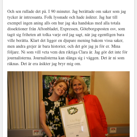
Och sen rullade det på. I 90 minuter. Jag berättade om saker som jag
tycker är intressanta. Folk lyssnade och hade åsikter. Jag har till
exempel ingen aning alls om hur jag ska handskas med alla totala
dissektioner från Aftonbladet, Expressen, Göteborgsposten osv, som
tagit sig friheten att tolka varje ord jag sagt, när jag egentligen bara
ville berätta. Klart det ligger en djupare mening bakom vissa saker,
men andra grejer är bara historier, och det gör jag ju för er. Mina
följare. Ni som vill veta vem den riktiga Clara är. Jag gör det inte för
journalisterna. Journalisterna kan slänga sig i väggen. Det är ni som
räknas. Det är era åsikter jag bryr mig om.