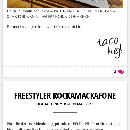
Chips, hummus och ERMA-FRICKIN-GERHD INTRO REGINA
SPEKTOR ANSIKTEN NU BÖRJAR DEEEEEET
Ett antal söndagar framöver är härmed räddade.
13
Läs kommentarer (
13
)
FREESTYLER ROCKAMACKAFONE
CLARA HENRY
3:53 19 MAJ 2015
Nu blir det tre videoinlägg på raken.
Förlåt. Ni får uthärda att jag
blivit rätt visuell och mindre skriftligt verbal på sista tiden.