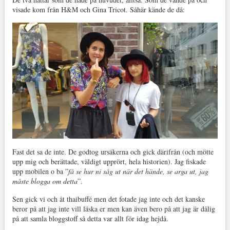
visade kom från H&M och Gina Tricot. Såhär kände de då:
Fast det sa de inte. De godtog ursäkerna och gick därifrån (och mötte
upp mig och berättade, väldigt upprört, hela historien). Jag fiskade
upp mobilen o ba ”
få se hur ni såg ut när det hände, se arga ut, jag
måste blogga om detta
”.
Sen gick vi och åt thaibuffé men det fotade jag inte och det kanske
beror på att jag inte vill läska er men kan även bero på att jag är dålig
på att samla bloggstoff så detta var allt för idag hejdå.