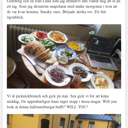
Göteborg och en från Lund som jag definitivt inte väntat mig att se på
ett tag. Som jag dessutom snapchatat med under morgonen i tron att
de var kvar hemma. Sneaky ones. Började skrika osv. Ett fint
ögonblick.
Vi åt picknickbrunch och gick på stan. Sen gick vi för att köpa
middag, för uppenbarligen finns inget stopp i dessa magar. Will you
look at denna halloumiburgar-buffé? WILL YOU?