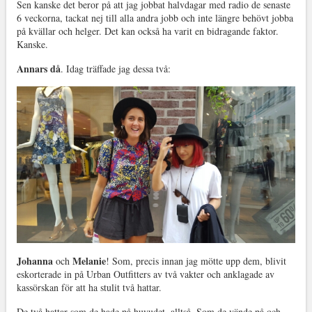
Sen kanske det beror på att jag jobbat halvdagar med radio de senaste
6 veckorna, tackat nej till alla andra jobb och inte längre behövt jobba
på kvällar och helger. Det kan också ha varit en bidragande faktor.
Kanske.
Annars då
. Idag träffade jag dessa två:
Johanna
Melanie
och
! Som, precis innan jag mötte upp dem, blivit
eskorterade in på Urban Outfitters av två vakter och anklagade av
kassörskan för att ha stulit två hattar.
De två hattar som de hade på huvudet, alltså. Som de vände på och