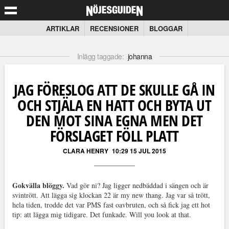
ARTIKLAR
RECENSIONER
BLOGGAR
Inlägg taggade:
johanna
JAG FÖRESLOG ATT DE SKULLE GÅ IN
OCH STJÄLA EN HATT OCH BYTA UT
DEN MOT SINA EGNA MEN DET
FÖRSLAGET FÖLL PLATT
CLARA HENRY
10:29 15 JUL 2015
Gokvälla blöggy.
Vad gör ni? Jag ligger nedbäddad i sängen och är
svintrött. Att lägga sig klockan 22 är my new thang. Jag var så trött,
hela tiden, trodde det var PMS fast oavbruten, och så fick jag ett hot
tip: att lägga mig tidigare. Det funkade. Will you look at that.