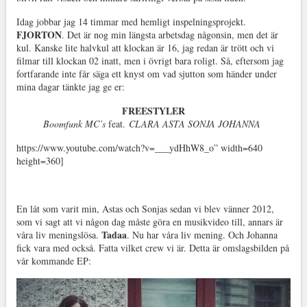
Idag jobbar jag 14 timmar med hemligt inspelningsprojekt.
FJORTON
. Det är nog min längsta arbetsdag någonsin, men det är
kul. Kanske lite halvkul att klockan är 16, jag redan är trött och vi
filmar till klockan 02 inatt, men i övrigt bara roligt. Så, eftersom jag
fortfarande inte får säga ett knyst om vad sjutton som händer under
mina dagar tänkte jag ge er:
FREESTYLER
Boomfunk MC’s
feat.
CLARA ASTA SONJA JOHANNA
https://www.youtube.com/watch?v=___ydHhW8_o” width=640
height=360]
.
En låt som varit min, Astas och Sonjas sedan vi blev vänner 2012,
som vi sagt att vi någon dag måste göra en musikvideo till, annars är
Tadaa
våra liv meningslösa.
. Nu har våra liv mening. Och Johanna
fick vara med också. Fatta vilket crew vi är. Detta är omslagsbilden på
vår kommande EP: