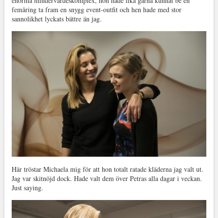
enorma mindervärdeskomplex, hon hade lika gärna kunnat be en
femåring ta fram en snygg event-outfit och hen hade med stor
sannolikhet lyckats bättre än jag.
Här tröstar Michaela mig för att hon totalt ratade kläderna jag valt ut.
Jag var skitnöjd dock. Hade valt dem över Petras alla dagar i veckan.
Just saying.