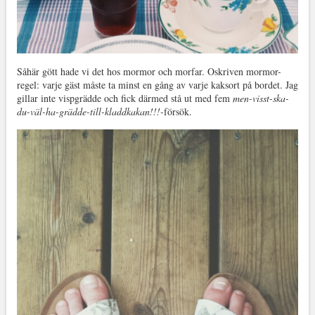
Såhär gött hade vi det hos mormor och morfar. Oskriven mormor-
regel: varje gäst måste ta minst en gång av varje kaksort på bordet. Jag
gillar inte vispgrädde och fick därmed stå ut med fem
men-visst-ska-
du-väl-ha-grädde-till-kladdkakan!!!-
försök.