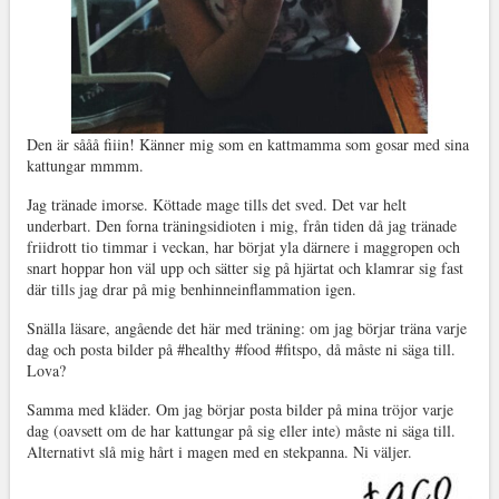
Den är sååå fiiin! Känner mig som en kattmamma som gosar med sina
kattungar mmmm.
Jag tränade imorse. Köttade mage tills det sved. Det var helt
underbart. Den forna träningsidioten i mig, från tiden då jag tränade
friidrott tio timmar i veckan, har börjat yla därnere i maggropen och
snart hoppar hon väl upp och sätter sig på hjärtat och klamrar sig fast
där tills jag drar på mig benhinneinflammation igen.
Snälla läsare, angående det här med träning: om jag börjar träna varje
dag och posta bilder på #healthy #food #fitspo, då måste ni säga till.
Lova?
Samma med kläder. Om jag börjar posta bilder på mina tröjor varje
dag (oavsett om de har kattungar på sig eller inte) måste ni säga till.
Alternativt slå mig hårt i magen med en stekpanna. Ni väljer.