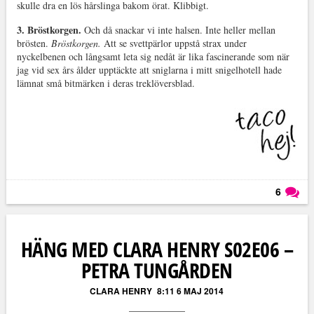
skulle dra en lös hårslinga bakom örat. Klibbigt.
3. Bröstkorgen.
Och då snackar vi inte halsen. Inte heller mellan
brösten.
Bröstkorgen.
Att se svettpärlor uppstå strax under
nyckelbenen och långsamt leta sig nedåt är lika fascinerande som när
jag vid sex års ålder upptäckte att sniglarna i mitt snigelhotell hade
lämnat små bitmärken i deras treklöversblad.
6
Läs kommentarer (
6
)
HÄNG MED CLARA HENRY S02E06 –
PETRA TUNGÅRDEN
CLARA HENRY
8:11 6 MAJ 2014