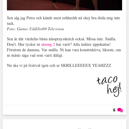
Sen såg jag Petra och kände mest eehheehh nä okej bra döda mig inte
tack.
Foto: Gustav Udd/Art89 Television
Sen är där värdelns bästa nässprayssketch också. Missa inte. Snälla.
Don’t. Hur tycker ni
säsong 2
har varit? Alla åsikter uppskattas!
Förutom de dumma. Var snälla. Ni kan vara konstruktiva, liksom, om
ni måste säga vad som varit dåligt.
Nu ska vi på festival igen och se SKRILLEEEEEX YEAHZZZ
6
Läs kommentarer (
6
)