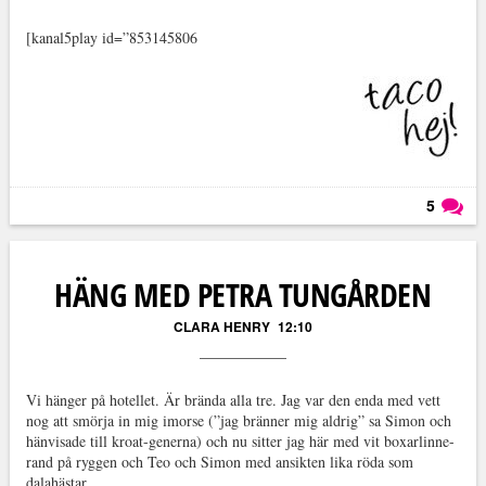
[kanal5play id=”853145806
5
Läs kommentarer (
5
)
HÄNG MED PETRA TUNGÅRDEN
CLARA HENRY
12:10
Vi hänger på hotellet. Är brända alla tre. Jag var den enda med vett
nog att smörja in mig imorse (”jag bränner mig aldrig” sa Simon och
hänvisade till kroat-generna) och nu sitter jag här med vit boxarlinne-
rand på ryggen och Teo och Simon med ansikten lika röda som
dalahästar.