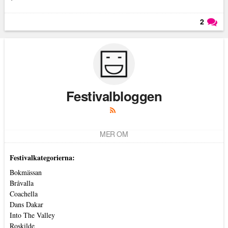
2
Läs kommentarer (
2
)
Festivalbloggen
MER OM
Festivalkategorierna:
Bokmässan
Bråvalla
Coachella
Dans Dakar
Into The Valley
Roskilde