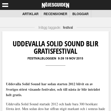
ARTIKLAR
RECENSIONER
BLOGGAR
Inlägg taggade:
festival
UDDEVALLA SOLID SOUND BLIR
GRATISFESTIVAL
FESTIVALBLOGGEN
9:39 19 NOV 2015
Uddevalla Solid Sound har sedan starten 2012 blivit en av
Sveriges störst växande festivaler, och till nästa år blir inträdet
helt gratis.
Uddevalla Solid Sound startade 2012 och hade bara 300 besökare
första året. Men sedan dess har siffran stigit markant och i somras hade