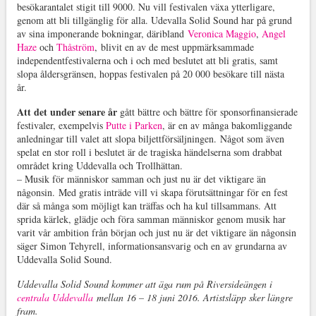
besökarantalet stigit till 9000. Nu vill festivalen växa ytterligare,
genom att bli tillgänglig för alla. Udevalla Solid Sound har på grund
av sina imponerande bokningar, däribland
Veronica Maggio
,
Angel
Haze
och
Thåström
,
blivit en av de mest uppmärksammade
independentfestivalerna och i och med beslutet att bli gratis, samt
slopa åldersgränsen, hoppas festivalen på 20 000 besökare till nästa
år.
Att det under senare år
gått bättre och bättre för sponsorfinansierade
festivaler, exempelvis
Putte i Parken
, är en av många bakomliggande
anledningar till valet att slopa biljettförsäljningen.
Något som även
spelat en stor roll i beslutet är de tragiska händelserna som drabbat
området kring Uddevalla och Trollhättan.
– Musik för människor samman och just nu är det viktigare än
någonsin.
Med gratis inträde vill vi skapa förutsättningar för en fest
där så många som möjligt kan träffas och ha kul tillsammans. Att
sprida kärlek, glädje och föra samman människor genom musik har
varit vår ambition från början och just nu är det viktigare än någonsin
säger Simon Tehyrell, informationsansvarig och en av grundarna av
Uddevalla Solid Sound.
Uddevalla Solid Sound kommer att äga rum på Riversideängen i
centrala Uddevalla
mellan 16 – 18 juni 2016. Artistsläpp sker längre
fram.