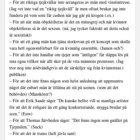
– För att riktiga tjejkvällar inte arrangeras av män med vinstintresse.
(Jag vet inte vad en ”riktig tjejkväll” är men oftast brukar jag inte
fundera på vem som får cashen när jag går på krogen t.ex.)
– För att när män objektifieras är det en statusgrej och när kvinnor
objektifieras så är det sexism. (nä, jag tycker faktiskt att detta också
är sexistiskt)
– För att ett gäng män kan tjäna storkovan på ett koncept som skulle
vara helt ogenomförbart för en kvinnlig ensemble. (Jamen och?)
– För att det inte handlar om tjejer som ”äntligen” får släppa lös på
sina egna villkor när allt sker på de vita männens premisser. (Jag
tror nog inte nödvändigtvis att de särskiljer sig från kvinnornas i
publiken)
– För att det inte finns någon som helst anledning att uppmuntra
något där enbart män är tillåtna att stå på scenen. (som att det
behövdes) (Manskörer?)
– För att Erik Saade säger ”De kanske hellre vill se manliga artister
för att det är roligare än ett gäng konkurrerande, snygga brudar på
scen.” (Euw)
– För att Thomas Järvheden säger: ”Det finns ingen som gnäller på
Tjejmilen.” (Suck)
– För att det är trams (helt jävla sant)