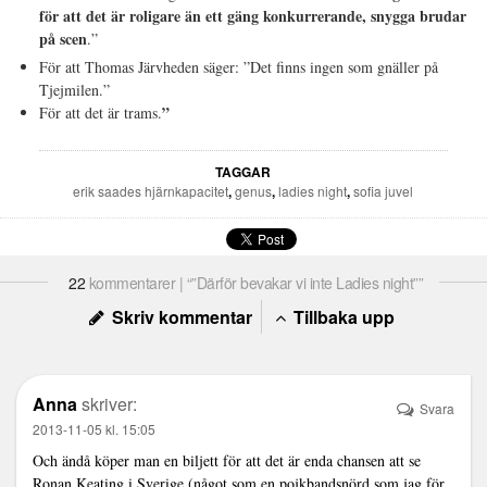
för att det är roligare än ett gäng konkurrerande, snygga brudar
på scen
.”
För att Thomas Järvheden säger: ”Det finns ingen som gnäller på
Tjejmilen.”
”
För att det är trams.
TAGGAR
erik saades hjärnkapacitet
,
genus
,
ladies night
,
sofia juvel
22
kommentarer | “”Därför bevakar vi inte Ladies night””
Skriv kommentar
Tillbaka upp
Anna
skriver:
Svara
2013-11-05 kl. 15:05
Och ändå köper man en biljett för att det är enda chansen att se
Ronan Keating i Sverige (något som en pojkbandsnörd som jag för