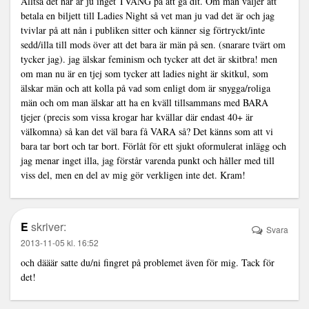
Alltså det här är ju inget TVÅNG på att gå dit. Om man väljer att
betala en biljett till Ladies Night så vet man ju vad det är och jag
tvivlar på att nån i publiken sitter och känner sig förtryckt/inte
sedd/illa till mods över att det bara är män på sen. (snarare tvärt om
tycker jag). jag älskar feminism och tycker att det är skitbra! men
om man nu är en tjej som tycker att ladies night är skitkul, som
älskar män och att kolla på vad som enligt dom är snygga/roliga
män och om man älskar att ha en kväll tillsammans med BARA
tjejer (precis som vissa krogar har kvällar där endast 40+ är
välkomna) så kan det väl bara få VARA så? Det känns som att vi
bara tar bort och tar bort. Förlåt för ett sjukt oformulerat inlägg och
jag menar inget illa, jag förstår varenda punkt och håller med till
viss del, men en del av mig gör verkligen inte det. Kram!
E
skriver:
Svara
2013-11-05 kl. 16:52
och dääär satte du/ni fingret på problemet även för mig. Tack för
det!