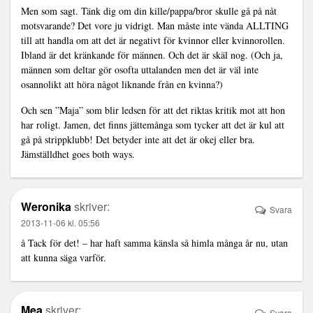
Men som sagt. Tänk dig om din kille/pappa/bror skulle gå på nåt
motsvarande? Det vore ju vidrigt. Man måste inte vända ALLTING
till att handla om att det är negativt för kvinnor eller kvinnorollen.
Ibland är det kränkande för männen. Och det är skäl nog. (Och ja,
männen som deltar gör osofta uttalanden men det är väl inte
osannolikt att höra något liknande från en kvinna?)
Och sen ”Maja” som blir ledsen för att det riktas kritik mot att hon
har roligt. Jamen, det finns jättemånga som tycker att det är kul att
gå på strippklubb! Det betyder inte att det är okej eller bra.
Jämställdhet goes both ways.
Weronika
skriver:
Svara
2013-11-06 kl. 05:56
å Tack för det! – har haft samma känsla så himla många år nu, utan
att kunna säga varför.
Mea
skriver:
Svara