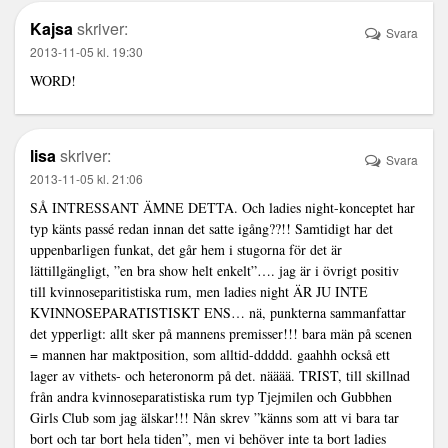
Kajsa
skriver:
Svara
2013-11-05 kl. 19:30
WORD!
lisa
skriver:
Svara
2013-11-05 kl. 21:06
SÅ INTRESSANT ÄMNE DETTA. Och ladies night-konceptet har
typ känts passé redan innan det satte igång??!! Samtidigt har det
uppenbarligen funkat, det går hem i stugorna för det är
lättillgängligt, ”en bra show helt enkelt”…. jag är i övrigt positiv
till kvinnoseparitistiska rum, men ladies night ÄR JU INTE
KVINNOSEPARATISTISKT ENS… nä, punkterna sammanfattar
det ypperligt: allt sker på mannens premisser!!! bara män på scenen
= mannen har maktposition, som alltid-ddddd. gaahhh också ett
lager av vithets- och heteronorm på det. nääää. TRIST, till skillnad
från andra kvinnoseparatistiska rum typ Tjejmilen och Gubbhen
Girls Club som jag älskar!!! Nån skrev ”känns som att vi bara tar
bort och tar bort hela tiden”, men vi behöver inte ta bort ladies