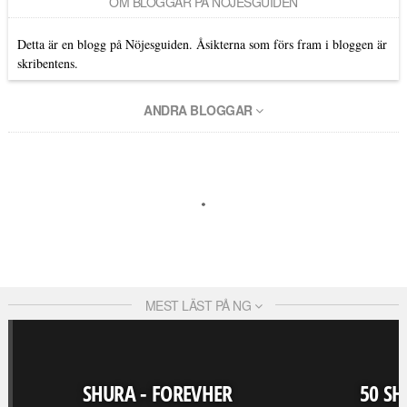
OM BLOGGAR PÅ NÖJESGUIDEN
Detta är en blogg på Nöjesguiden. Åsikterna som förs fram i bloggen är
skribentens.
ANDRA BLOGGAR
MEST LÄST PÅ NG
SHURA - FOREVHER
50 SH