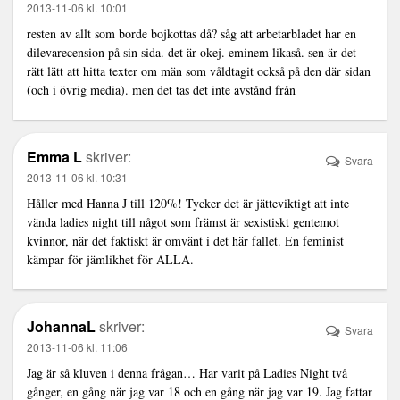
2013-11-06 kl. 10:01
resten av allt som borde bojkottas då? såg att arbetarbladet har en
dilevarecension på sin sida. det är okej. eminem likaså. sen är det
rätt lätt att hitta texter om män som våldtagit också på den där sidan
(och i övrig media). men det tas det inte avstånd från
Emma L
skriver:
Svara
2013-11-06 kl. 10:31
Håller med Hanna J till 120%! Tycker det är jätteviktigt att inte
vända ladies night till något som främst är sexistiskt gentemot
kvinnor, när det faktiskt är omvänt i det här fallet. En feminist
kämpar för jämlikhet för ALLA.
JohannaL
skriver:
Svara
2013-11-06 kl. 11:06
Jag är så kluven i denna frågan… Har varit på Ladies Night två
gånger, en gång när jag var 18 och en gång när jag var 19. Jag fattar