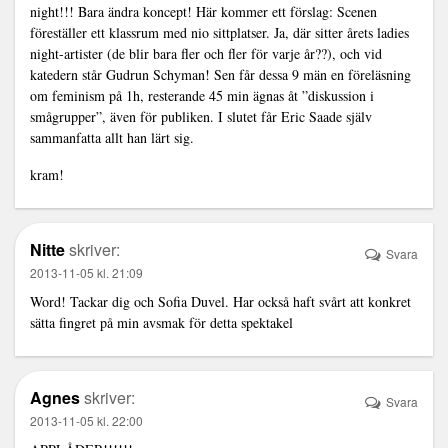
night!!! Bara ändra koncept! Här kommer ett förslag: Scenen
föreställer ett klassrum med nio sittplatser. Ja, där sitter årets ladies
night-artister (de blir bara fler och fler för varje år??), och vid
katedern står Gudrun Schyman! Sen får dessa 9 män en föreläsning
om feminism på 1h, resterande 45 min ägnas åt ”diskussion i
smågrupper”, även för publiken. I slutet får Eric Saade själv
sammanfatta allt han lärt sig.
kram!
Nitte
skriver:
Svara
2013-11-05 kl. 21:09
Word! Tackar dig och Sofia Duvel. Har också haft svårt att konkret
sätta fingret på min avsmak för detta spektakel
Agnes
skriver:
Svara
2013-11-05 kl. 22:00