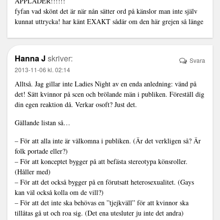
APPLÅDER!!!!!!
fyfan vad skönt det är när nån sätter ord på känslor man inte själv
kunnat uttrycka! har känt EXAKT sådär om den här grejen så länge
Hanna J
skriver:
Svara
2013-11-06 kl. 02:14
Alltså. Jag gillar inte Ladies Night av en enda anledning: vänd på
det! Sätt kvinnor på scen och brölande män i publiken. Föreställ dig
din egen reaktion då. Verkar osoft? Just det.
Gällande listan så…
– För att alla inte är välkomna i publiken. (Är det verkligen så? Är
folk portade eller?)
– För att konceptet bygger på att befästa stereotypa könsroller.
(Håller med)
– För att det också bygger på en förutsatt heterosexualitet. (Gays
kan väl också kolla om de vill?)
– För att det inte ska behövas en ”tjejkväll” för att kvinnor ska
tillåtas gå ut och roa sig. (Det ena utesluter ju inte det andra)