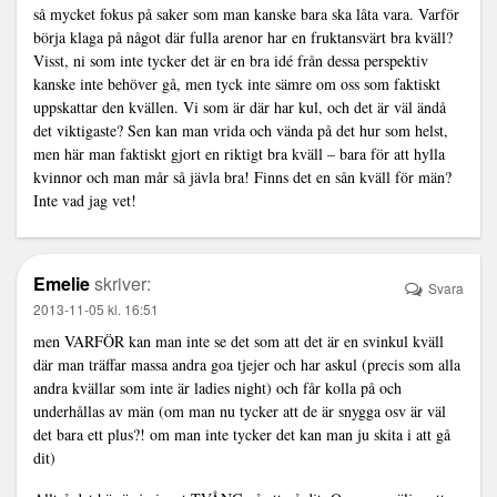
så mycket fokus på saker som man kanske bara ska låta vara. Varför
börja klaga på något där fulla arenor har en fruktansvärt bra kväll?
Visst, ni som inte tycker det är en bra idé från dessa perspektiv
kanske inte behöver gå, men tyck inte sämre om oss som faktiskt
uppskattar den kvällen. Vi som är där har kul, och det är väl ändå
det viktigaste? Sen kan man vrida och vända på det hur som helst,
men här man faktiskt gjort en riktigt bra kväll – bara för att hylla
kvinnor och man mår så jävla bra! Finns det en sån kväll för män?
Inte vad jag vet!
Emelie
skriver:
Svara
2013-11-05 kl. 16:51
men VARFÖR kan man inte se det som att det är en svinkul kväll
där man träffar massa andra goa tjejer och har askul (precis som alla
andra kvällar som inte är ladies night) och får kolla på och
underhållas av män (om man nu tycker att de är snygga osv är väl
det bara ett plus?! om man inte tycker det kan man ju skita i att gå
dit)