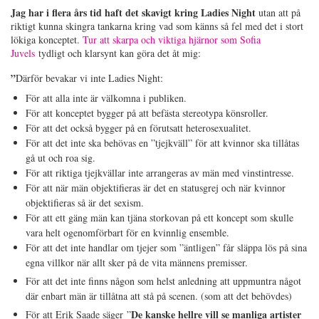
Jag har i flera års tid haft det skavigt kring Ladies Night
utan att på
riktigt kunna skingra tankarna kring vad som känns så fel med det i stort
lökiga konceptet.
Tur att skarpa och viktiga hjärnor som Sofia
Juvels
tydligt och klarsynt kan göra det åt mig:
”
Därför bevakar vi inte Ladies Night:
För att alla inte är välkomna i publiken.
För att konceptet bygger på att befästa stereotypa könsroller.
För att det också bygger på en förutsatt heterosexualitet.
För att det inte ska behövas en ”tjejkväll” för att kvinnor ska tillåtas
gå ut och roa sig.
För att riktiga tjejkvällar inte arrangeras av män med vinstintresse.
För att när män objektifieras är det en statusgrej och när kvinnor
objektifieras så är det sexism.
För att ett gäng män kan tjäna storkovan på ett koncept som skulle
vara helt ogenomförbart för en kvinnlig ensemble.
För att det inte handlar om tjejer som ”äntligen” får släppa lös på sina
egna villkor när allt sker på de vita männens premisser.
För att det inte finns någon som helst anledning att uppmuntra något
där enbart män är tillåtna att stå på scenen. (som att det behövdes)
De kanske hellre vill se manliga artister
För att Erik Saade säger ”