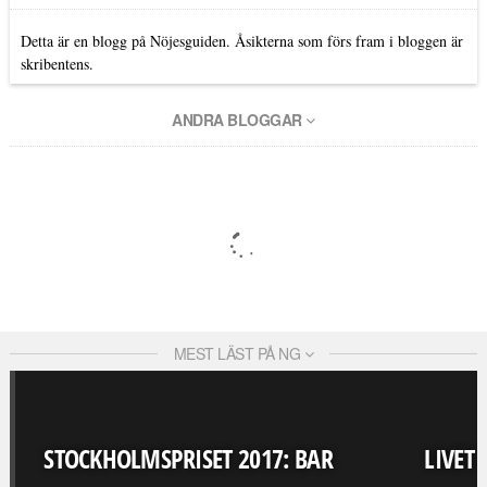
Detta är en blogg på Nöjesguiden. Åsikterna som förs fram i bloggen är
skribentens.
ANDRA BLOGGAR
MEST LÄST PÅ NG
STOCKHOLMSPRISET 2017: BAR
LIVET