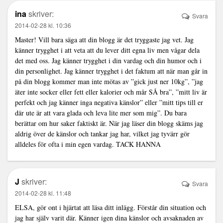
ina
skriver:
Svara
2014-02-28 kl. 10:36
Master! Vill bara säga att din blogg är det tryggaste jag vet. Jag
känner trygghet i att veta att du lever ditt egna liv men vågar dela
det med oss. Jag känner trygghet i din vardag och din humor och i
din personlighet. Jag känner trygghet i det faktum att när man går in
på din blogg kommer man inte mötas av ”gick just ner 10kg”, ”jag
äter inte socker eller fett eller kalorier och mår SÅ bra”, ”mitt liv är
perfekt och jag känner inga negativa känslor” eller ”mitt tips till er
där ute är att vara glada och leva lite mer som mig”. Du bara
berättar om hur saker faktiskt är. När jag läser din blogg skäms jag
aldrig över de känslor och tankar jag har, vilket jag tyvärr gör
alldeles för ofta i min egen vardag. TACK HANNA
J
skriver:
Svara
2014-02-28 kl. 11:48
ELSA, gör ont i hjärtat att läsa ditt inlägg. Förstår din situation och
jag har själv varit där. Känner igen dina känslor och avsaknaden av