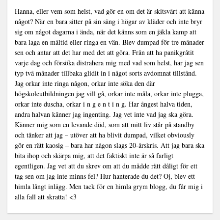
Hanna, eller vem som helst, vad gör en om det är skitsvårt att känna
något? När en bara sitter på sin säng i högar av kläder och inte bryr
sig om något dagarna i ända, när det känns som en jäkla kamp att
bara laga en måltid eller ringa en vän. Blev dumpad för tre månader
sen och antar att det har med det att göra. Från att ha panikgråtit
varje dag och försöka distrahera mig med vad som helst, har jag sen
typ två månader tillbaka glidit in i något sorts avdomnat tillstånd.
Jag orkar inte ringa någon, orkar inte söka den där
högskoleutbildningen jag vill gå, orkar inte måla, orkar inte plugga,
orkar inte duscha, orkar i n g e n t i n g. Har ångest halva tiden,
andra halvan känner jag ingenting. Jag vet inte vad jag ska göra.
Känner mig som en levande död, som att mitt liv står på standby
och tänker att jag – utöver att ha blivit dumpad, vilket obviously
gör en rätt kaosig – bara har någon slags 20-årskris. Att jag bara ska
bita ihop och skärpa mig, att det faktiskt inte är så farligt
egentligen. Jag vet att du skrev om att du mådde rätt dåligt för ett
tag sen om jag inte minns fel? Hur hanterade du det? Oj, blev ett
himla långt inlägg. Men tack för en himla grym blogg, du får mig i
alla fall att skratta! <3