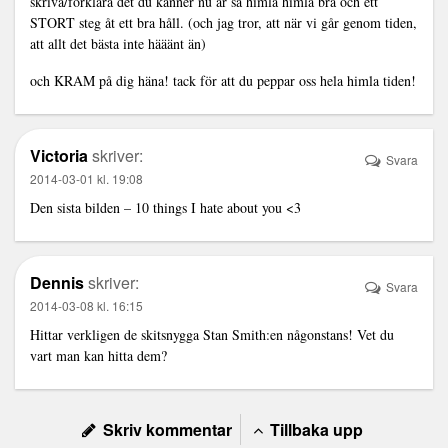
skriva/förklara det du känner nu är så himla himla bra och ett
STORT steg åt ett bra håll. (och jag tror, att när vi går genom tiden,
att allt det bästa inte hääänt än)
och KRAM på dig häna! tack för att du peppar oss hela himla tiden!
Victoria
skriver:
Svara
2014-03-01 kl. 19:08
Den sista bilden – 10 things I hate about you <3
Dennis
skriver:
Svara
2014-03-08 kl. 16:15
Hittar verkligen de skitsnygga Stan Smith:en någonstans! Vet du
vart man kan hitta dem?
Skriv kommentar
Tillbaka upp