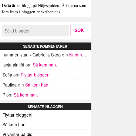
Detta är en blogg på Nöjesguiden. Åsikterna som
förs fram i bloggen är skribentens.
SENASTE KOMMENTARER
nummerlistan - Gabriella Skog
om
Nummerlistan
lanja almlöf
om
Så kom han.
Sofia
om
Flyttar bloggen!
Paulina
om
Så kom han.
P
om
Så kom han.
SENASTE INLÄGGEN
Flyttar bloggen!
Så kom han.
Vi väntar på dig