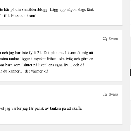
nte här på din stenåldersblogg: Lägg upp någon slags länk
år till. Pöss och kram!
Svara
ch jag har inte fyllt 21. Det planeras liksom åt mig att
mina tankar ligger i mycket frihet.. ska iväg och göra en
om barn som ”slutet på livet” ens egna liv… och då
hur du känner… det värmer <3
Svara
vet jag varför jag får panik av tanken på att skaffa