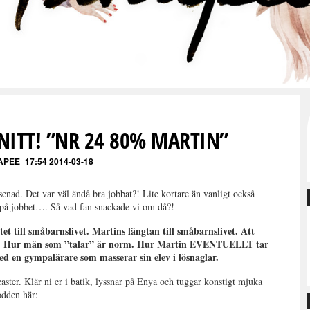
NITT! ”NR 24 80% MARTIN”
APEE
17:54 2014-03-18
senad. Det var väl ändå bra jobbat?! Lite kortare än vanligt också
n på jobbet…. Så vad fan snackade vi om då?!
et till småbarnslivet. Martins längtan till småbarnslivet. Att
der. Hur män som ”talar” är norm. Hur Martin EVENTUELLT tar
 en gympalärare som masserar sin elev i lösnaglar.
aster. Klär ni er i batik, lyssnar på Enya och tuggar konstigt mjuka
dden här: