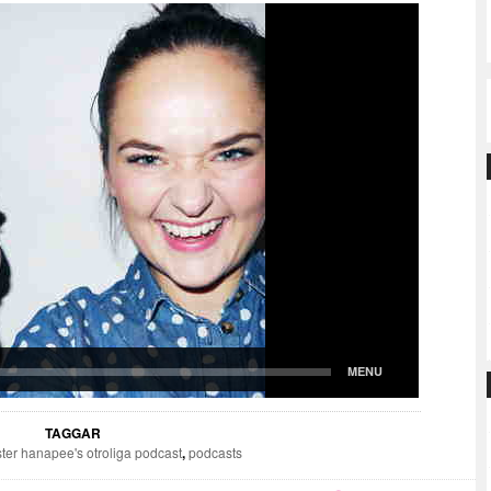
TAGGAR
ter hanapee's otroliga podcast
,
podcasts