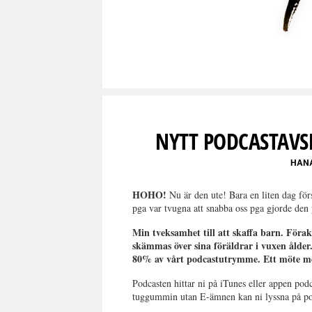
NYTT PODCASTAVS
HAN
HOHO!
Nu är den ute! Bara en liten dag för
pga var tvugna att snabba oss pga gjorde de
Min tveksamhet till att skaffa barn. Förakt
skämmas över sina föräldrar i vuxen ål
80% av vårt podcastutrymme. Ett möte med
Podcasten hittar ni på iTunes eller appen podc
tuggummin utan E-ämnen kan ni lyssna på po