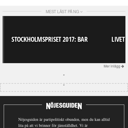
MEST LÄST PÅ NG
STOCKHOLMSPRISET 2017: BAR
LIVET
Mer inlägg
Nöjesguiden är partipolitiskt obunden, men du kan alltid
lita på att vi brinner för jämställdhet. Vi är