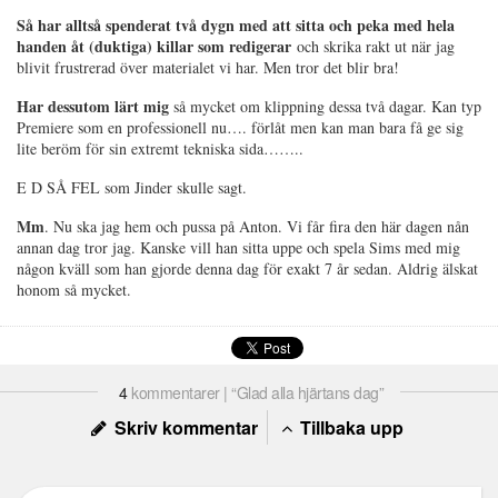
Så har alltså spenderat två dygn med att sitta och peka med hela
handen åt (duktiga) killar som redigerar
och skrika rakt ut när jag
blivit frustrerad över materialet vi har. Men tror det blir bra!
Har dessutom lärt mig
så mycket om klippning dessa två dagar. Kan typ
Premiere som en professionell nu…. förlåt men kan man bara få ge sig
lite beröm för sin extremt tekniska sida……..
E D SÅ FEL som Jinder skulle sagt.
Mm
. Nu ska jag hem och pussa på Anton. Vi får fira den här dagen nån
annan dag tror jag. Kanske vill han sitta uppe och spela Sims med mig
någon kväll som han gjorde denna dag för exakt 7 år sedan. Aldrig älskat
honom så mycket.
4
kommentarer | “Glad alla hjärtans dag”
Skriv kommentar
Tillbaka upp