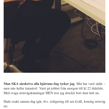
Man SKA särskriva alla hjärtans dag tycker jag
. Min har varit sådär –
men inte heller katastrof. Varit på jobbet från morgon till kl 22 didelido.
Med svaga urinvägskänningar MEN tror jag druckit bort dem helt nu.
Hade exakt samma dag igår, dvs. redigering till sen kväll, konstig urinväg
etc.