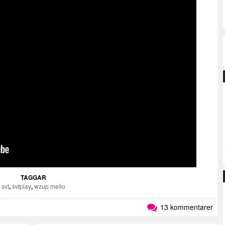
TAGGAR
svt
,
svtplay
,
wzup mello
13 kommentarer