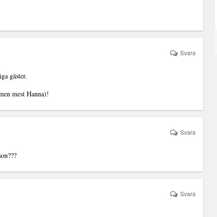
Svara
ga gäster.
 men mest Hanna)!
Svara
rson???
Svara