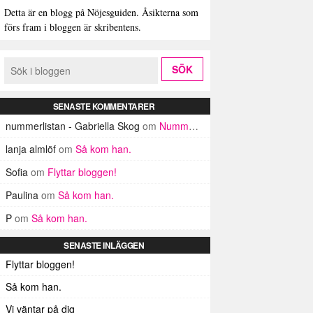
Detta är en blogg på Nöjesguiden. Åsikterna som
förs fram i bloggen är skribentens.
SENASTE KOMMENTARER
nummerlistan - Gabriella Skog
om
Nummerlistan
lanja almlöf
om
Så kom han.
Sofia
om
Flyttar bloggen!
Paulina
om
Så kom han.
P
om
Så kom han.
SENASTE INLÄGGEN
Flyttar bloggen!
Så kom han.
Vi väntar på dig