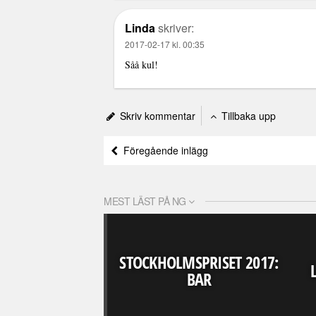
Linda
skriver:
2017-02-17 kl. 00:35
Såå kul!
Skriv kommentar
Tillbaka upp
Föregående inlägg
MEST LÄST PÅ NG
STOCKHOLMSPRISET 2017:
BAR