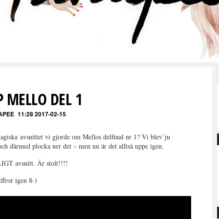
 MELLO DEL 1
APEE
11:28 2017-02-15
agiska avsnittet vi gjorde om Mellos delfinal nr 1? Vi blev`ju
och därmed plocka ner det – men nu är det alltså uppe igen.
IGT avsnitt. Är stolt!!!!
iffror igen 8-)