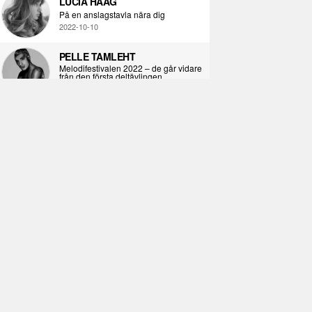
LUCIA HAAG
På en anslagstavla nära dig
2022-10-10
PELLE TAMLEHT
Melodifestivalen 2022 – de går vidare
från den första deltävlingen
2022-02-02
I KORPENS SKUGGA
Själva definitionen av ondska
2021-06-28
ÖPPNA BOKEN
Kropps-dagbok
2021-06-24
SYNDAFALLET
Det är inte din demokratiska plikt att
delta i instagramaktivism.
2021-04-26
VAD BLIR DET FÖR RAP
Avsnitt 211! Sista avsnittet! HEJ DÅ!
(Del 1 och 2)