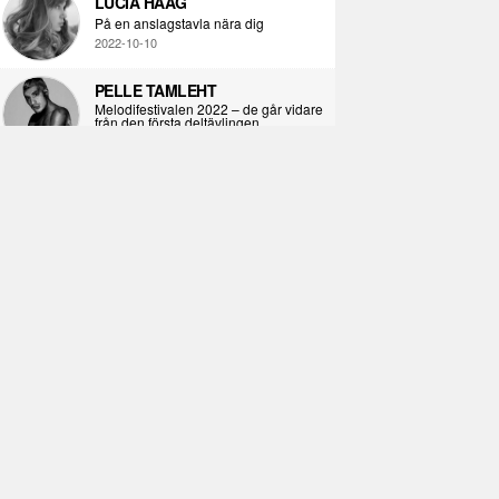
LUCIA HAAG
På en anslagstavla nära dig
2022-10-10
PELLE TAMLEHT
Melodifestivalen 2022 – de går vidare
från den första deltävlingen
2022-02-02
I KORPENS SKUGGA
Själva definitionen av ondska
2021-06-28
ÖPPNA BOKEN
Kropps-dagbok
2021-06-24
SYNDAFALLET
Det är inte din demokratiska plikt att
delta i instagramaktivism.
2021-04-26
VAD BLIR DET FÖR RAP
Avsnitt 211! Sista avsnittet! HEJ DÅ!
(Del 1 och 2)