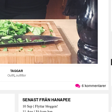
TAGGAR
Outfit
,
outfittor
6 kommentarer
SENAST FRÅN HANAPEE
10 Sep | Flyttar bloggen!
11 Aug | Så kom han.