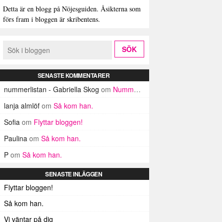
Detta är en blogg på Nöjesguiden. Åsikterna som
förs fram i bloggen är skribentens.
SENASTE KOMMENTARER
nummerlistan - Gabriella Skog
om
Nummerlistan
lanja almlöf
om
Så kom han.
Sofia
om
Flyttar bloggen!
Paulina
om
Så kom han.
P
om
Så kom han.
SENASTE INLÄGGEN
Flyttar bloggen!
Så kom han.
Vi väntar på dig