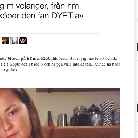
ittade blusen på h&m:s REA-flik
(enda stället jag inte letat) och då
!!!!!!!! Köpte den i både S och M pga ville inte chansa. Kunde ha båda
ju gillar).