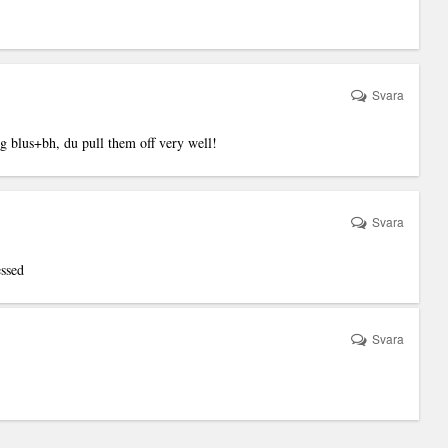
Svara
ig blus+bh, du pull them off very well!
Svara
ssed
Svara