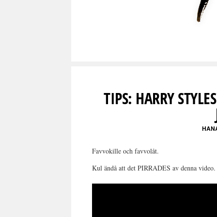
TIPS: HARRY STYL
HAN
Favvokille och favvolåt.
Kul ändå att det PIRRADES av denna video.