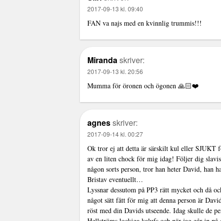
2017-09-13 kl. 09:40
FAN va najs med en kvinnlig trummis!!!
Miranda
skriver:
2017-09-13 kl. 20:56
Mumma för öronen och ögonen 🙏🏻❤️
agnes
skriver:
2017-09-14 kl. 00:27
Ok tror ej att detta är särskilt kul eller SJUK
av en liten chock för mig idag! Följer dig slavi
någon sorts person, tror han heter David, han 
Bristav eventuellt…
Lyssnar dessutom på PP3 rätt mycket och då oc
något sätt fått för mig att denna person är Dav
röst med din Davids utseende. Idag skulle de p
Hellströms lockiga kalufs och när jag går in på d