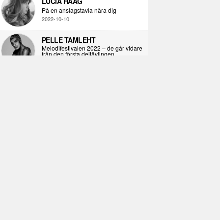
LUCIA HAAG
På en anslagstavla nära dig
2022-10-10
PELLE TAMLEHT
Melodifestivalen 2022 – de går vidare
från den första deltävlingen
2022-02-02
I KORPENS SKUGGA
Själva definitionen av ondska
2021-06-28
ÖPPNA BOKEN
Kropps-dagbok
2021-06-24
SYNDAFALLET
Det är inte din demokratiska plikt att
delta i instagramaktivism.
2021-04-26
VAD BLIR DET FÖR RAP
Avsnitt 211! Sista avsnittet! HEJ DÅ!
(Del 1 och 2)