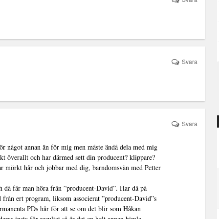
Svara
Svara
T för något annan än för mig men måste ändå dela med mig
skt överallt och har därmed sett din producent? klippare?
har mörkt hår och jobbar med dig, barndomsvän med Petter
h då får man höra från ”producent-David”. Har då på
id från ert program, liksom associerat ”producent-David”s
ermanenta PDs hår för att se om det blir som Håkan
eras insta för resultat så är det en helt annan himla