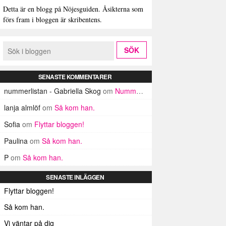
Detta är en blogg på Nöjesguiden. Åsikterna som
förs fram i bloggen är skribentens.
SENASTE KOMMENTARER
nummerlistan - Gabriella Skog
om
Nummerlistan
lanja almlöf
om
Så kom han.
Sofia
om
Flyttar bloggen!
Paulina
om
Så kom han.
P
om
Så kom han.
SENASTE INLÄGGEN
Flyttar bloggen!
Så kom han.
Vi väntar på dig