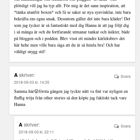
plötsligt vill jag ha typ allt. För mig är det sann inspiration, att
*tänka utanför boxen* och få se saker ur nya synvinklar, inte bara
bekräfta ens egna smak. Dessutom gäller det inte bara kläder! Det
som jag tycker är så fantastiskt med dig Hanna är att jag följt dig
i så många år och du fortfarande utmanar tankar och åsikter, både
på bloggen och i podden. Blev visst ett mindre kärleksbrev det
här hehe men ville bara säga att du är så himla bra! Och har
väldigt snygg stil!
A
skriver:
Svara
2018-09-03 kl. 14:35
Samma här😛första gången jag tyckte nått va fint var nyligen en
fluffig tröja från other stories så den köpte jag faktiskt tack vare
Hanna
A
skriver:
Svara
2018-09-03 kl. 22:11