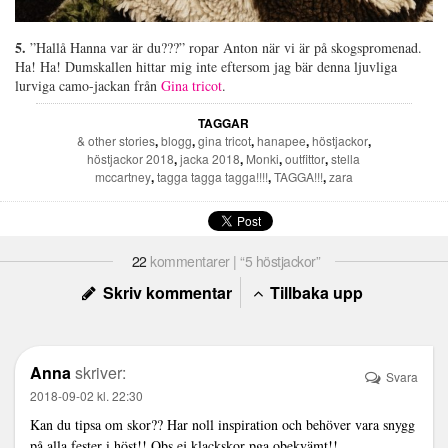
5.
”Hallå Hanna var är du???” ropar Anton när vi är på skogspromenad.
Ha! Ha! Dumskallen hittar mig inte eftersom jag bär denna ljuvliga
lurviga camo-jackan från
Gina tricot
.
TAGGAR
& other stories
,
blogg
,
gina tricot
,
hanapee
,
höstjackor
,
höstjackor 2018
,
jacka 2018
,
Monki
,
outfittor
,
stella
mccartney
,
tagga tagga tagga!!!!
,
TAGGA!!!
,
zara
22
kommentarer | “5 höstjackor”
Skriv kommentar
Tillbaka upp
Anna
skriver:
Svara
2018-09-02 kl. 22:30
Kan du tipsa om skor?? Har noll inspiration och behöver vara snygg
på alla fester i höst!! Obs ej klackskor pga obekvämt!!