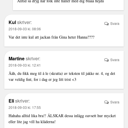
Alltid så dryg när folk inte håller med dig bläää hejdå
Kul
skriver:
Svara
2018-09-03 kl. 08:06
Var det inte kul att jackan från Gina heter Hanna????
Martine
skriver:
Svara
2018-09-03 kl. 12:41
Ååh, du fikk meg til å le (skratta) av teksten til jakke nr. 4, og det
var veldig fint, for i dag er jeg litt trist <3
Eli
skriver:
Svara
2018-09-03 kl. 17:55
Hahaha alltid lika bra!! ÄLSKAR dessa inlägg oavsett hur mycket
eller lite jag vill ha kläderna!