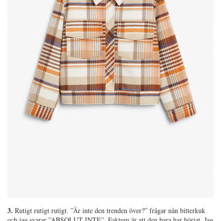
3.
Rutigt rutigt rutigt. ”Är inte den trenden över?” frågar nån bitterkuk
och jag svarar ”ABSOLUT INTE”. Faktum är att den bara har börjat. Jag