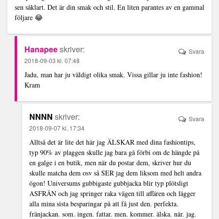
sen såklart. Det är din smak och stil. En liten parantes av en gammal
följare 😂
Hanapee
skriver:
Svara
2018-09-03 kl. 07:48
Jadu, man har ju väldigt olika smak. Vissa gillar ju inte fashion!
Kram
NNNN
skriver:
Svara
2018-09-07 kl. 17:34
Alltså det är lite det här jag ÄLSKAR med dina fashiontips,
typ 90% av plaggen skulle jag bara gå förbi om de hängde på
en galge i en butik, men när du postar dem, skriver hur du
skulle matcha dem osv så SER jag dem liksom med helt andra
ögon! Universums gubbigaste gubbjacka blir typ plötsligt
ASFRÄN och jag springer raka vägen till affären och lägger
alla mina sista besparingar på att få just den. perfekta.
fränjackan. som. ingen. fattar. men. kommer. älska. när. jag.