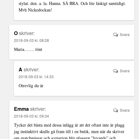
stylat. den. a. la. Hanna. SÅ BRA. Och lite läskigt samtidigt.
Mvh Nickedockan!
O
skriver:
Svara
2018-09-03 kl. 08:28
Maria……. tönt
A
skriver:
Svara
2018-09-03 kl. 14:33
Otrevlig du är
Emma
skriver:
Svara
2018-09-03 kl. 09:34
Tycker det bästa med dessa inlägg är att det oftast inte är plagg
jag instinktivt skulle gå fram till i en butik, men när du skriver
om matchningar och scenarion blir plaggen ”levande” och