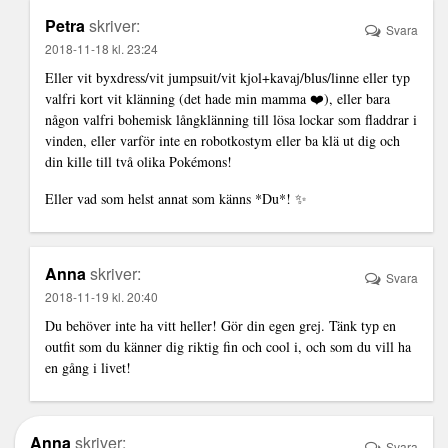
Petra
skriver:
Svara
2018-11-18 kl. 23:24
Eller vit byxdress/vit jumpsuit/vit kjol+kavaj/blus/linne eller typ
valfri kort vit klänning (det hade min mamma ❤️), eller bara
någon valfri bohemisk långklänning till lösa lockar som fladdrar i
vinden, eller varför inte en robotkostym eller ba klä ut dig och
din kille till två olika Pokémons!
Eller vad som helst annat som känns *Du*! ✨
Anna
skriver:
Svara
2018-11-19 kl. 20:40
Du behöver inte ha vitt heller! Gör din egen grej. Tänk typ en
outfit som du känner dig riktig fin och cool i, och som du vill ha
en gång i livet!
Anna
skriver:
Svara