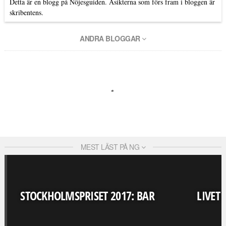
Detta är en blogg på Nöjesguiden. Åsikterna som förs fram i bloggen är
skribentens.
ANDRA BLOGGAR
MEST LÄST PÅ NG
STOCKHOLMSPRISET 2017: BAR
LIVET