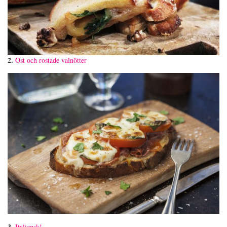
2.
Ost och rostade valnötter
3.
Italiensk!