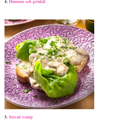
4.
Hummus och grönkål
5.
Stuvad svamp