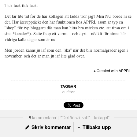
Tick tack tick tack.
Det tar lite tid för de här kollagen att ladda tror jag? Men NU borde ni se
det. Har återupptäckt den här funktionen hos APPRL (som är typ en
”shop” för typ bloggare där man kan hitta bra märken etc. att tipsa om i
sina *kanaler*). Satte ihop ett varmt – och dyrt – nödkit för sånna här
vidriga kalla dagar som är nu.
Men jorden känns ju iaf som den ”ska” när det blir normalgrader igen i
november, och det är man ju iaf lite glad över.
+ Created with APPRL
TAGGAR
outfittor
8
kommentarer | “”Det är svinkallt” – kollaget”
Skriv kommentar
Tillbaka upp