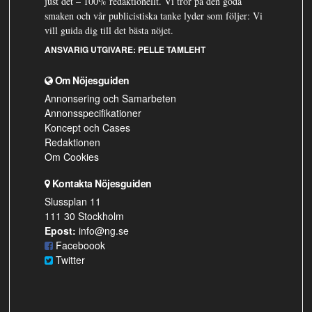
just det – 100% redaktionellt. Vi tror på den goda
smaken och vår publicistiska tanke lyder som följer: Vi
vill guida dig till det bästa nöjet.
ANSVARIG UTGIVARE:
PELLE TAMLEHT
Om Nöjesguiden
Annonsering och Samarbeten
Annonsspecifikationer
Koncept och Cases
Redaktionen
Om Cookies
Kontakta Nöjesguiden
Slussplan 11
111 30 Stockholm
Epost:
info@ng.se
Faceboook
Twitter