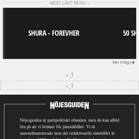
MEST LÄST PÅ NG
SHURA - FOREVHER
50 SH
Mer inlägg
Nöjesguiden är partipolitiskt obunden, men du kan alltid
lita på att vi brinner för jämställdhet. Vi är
annonsfinansierade men det redaktionella innehållet är