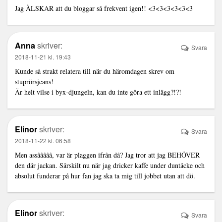
Jag ÄLSKAR att du bloggar så frekvent igen!! <3<3<3<3<3<3
Anna
skriver:
Svara
2018-11-21 kl. 19:43
Kunde så strakt relatera till när du häromdagen skrev om
stuprörsjeans!
Är helt vilse i byx-djungeln, kan du inte göra ett inlägg?!?!
Elinor
skriver:
Svara
2018-11-22 kl. 06:58
Men assååååå, var är plaggen ifrån då? Jag tror att jag BEHÖVER
den där jackan. Särskilt nu när jag dricker kaffe under duntäcke och
absolut funderar på hur fan jag ska ta mig till jobbet utan att dö.
Elinor
skriver:
Svara