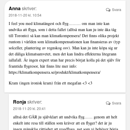
Anna
skriver:
Svara
2018-11-20 kl. 10:54
I feel you med klimatångest och flyg……… om man inte kan
undvika att flyga, som i detta fallet (alltså man kan ju inte åka tåg
till Toronto) så kan man klimatkompensera! Det finns olika projekt
runtom i världen som klimatkompensationen kan finansieras av (typ
solceller, plantering av regnskog osv). Man kan ju inte köpa sig ur
det dåliga klimatsamvetet, men det kan lindra effekterna litegrann
iallafall. Är ingen expert utan har precis börjat kolla på det själv för
framtida flygresor, här finns lite mer info:
https://klimatkompensera.se/produkt/klimatkompensera/
Kram (ingen ironisk kram) från ett megafan <3 <3
Ronja
skriver:
Svara
2018-11-20 kl. 20:41
alltså det GÅR ju självklart att undvika flyg…… genom att helt
enkelt inte resa till ställen som kräver att en flyger? det är ju
ingen mänsklig rättighet att resa/flyga, ngt som vi behöver börja