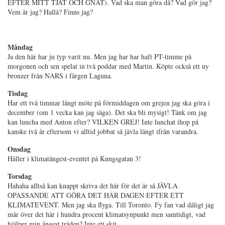
EFTER MITT TJAT OCH GNAT). Vad ska man göra då? Vad gör jag?
Vem är jag? Hallå? Finns jag?
Måndag
Ja den här har ju typ varit nu. Men jag har har haft PT-timme på
morgonen och sen spelat in två poddar med Martin. Köpte också ett ny
bronzer från NARS i färgen Laguna.
Tisdag
Har ett två timmar långt möte på förmiddagen om grejen jag ska göra i
december (om 1 vecka kan jag säga). Det ska bli mysigt! Tänk om jag
kan luncha med Anton efter? VILKEN GREJ! Inte lunchat ihop på
kanske två år eftersom vi alltid jobbat så jävla långt ifrån varandra.
Onsdag
Håller i klimatångest-eventet på Kungsgatan 3!
Torsdag
Hahaha alltså kan knappt skriva det här för det är så JÄVLA
OPASSANDE ATT GÖRA DET HÄR DAGEN EFTER ETT
KLIMATEVENT. Men jag ska flyga. Till Toronto. Fy fan vad dåligt jag
mår över det här i hundra procent klimatsynpunkt men samtidigt, vad
hjälper min ångest träden? Inte ett skit.