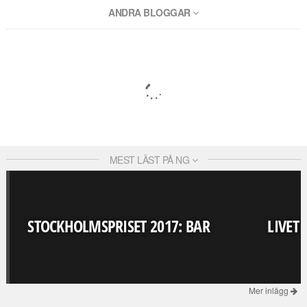
ANDRA BLOGGAR
MEST LÄST PÅ NG
STOCKHOLMSPRISET 2017: BAR
LIVET
Mer inlägg