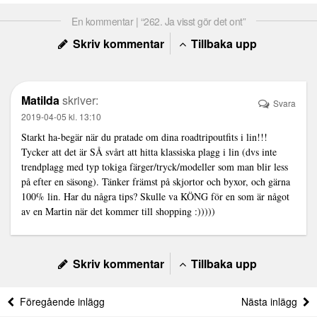
En kommentar | “262. Ja visst gör det ont”
Skriv kommentar
Tillbaka upp
Matilda
skriver:
Svara
2019-04-05 kl. 13:10
Starkt ha-begär när du pratade om dina roadtripoutfits i lin!!!
Tycker att det är SÅ svårt att hitta klassiska plagg i lin (dvs inte
trendplagg med typ tokiga färger/tryck/modeller som man blir less
på efter en säsong). Tänker främst på skjortor och byxor, och gärna
100% lin. Har du några tips? Skulle va KÖNG för en som är något
av en Martin när det kommer till shopping :)))))
Skriv kommentar
Tillbaka upp
Föregående inlägg
Nästa inlägg