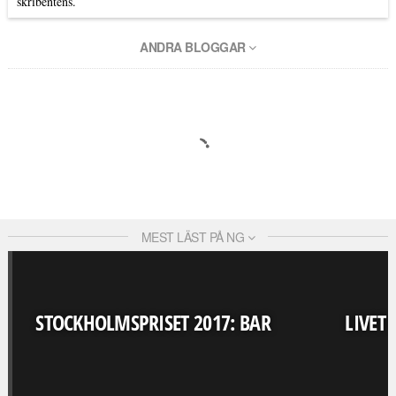
skribentens.
ANDRA BLOGGAR
MEST LÄST PÅ NG
STOCKHOLMSPRISET 2017: BAR
LIVET