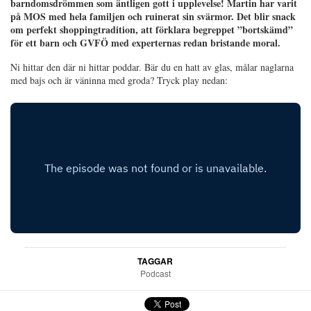
barndomsdrömmen som äntligen gott i upplevelse! Martin har varit
på MOS med hela familjen och ruinerat sin svärmor. Det blir snack
om perfekt shoppingtradition, att förklara begreppet ”bortskämd”
för ett barn och GVFÖ med experternas redan bristande moral.
Ni hittar den där ni hittar poddar. Bär du en hatt av glas, målar naglarna
med bajs och är väninna med groda? Tryck play nedan:
TAGGAR
Podcast