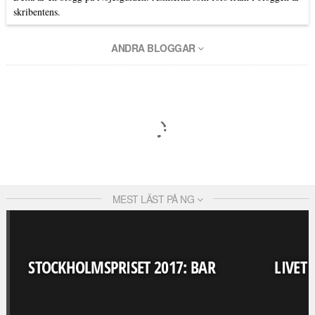
skribentens.
ANDRA BLOGGAR
MEST LÄST PÅ NG
STOCKHOLMSPRISET 2017: BAR
LIVET