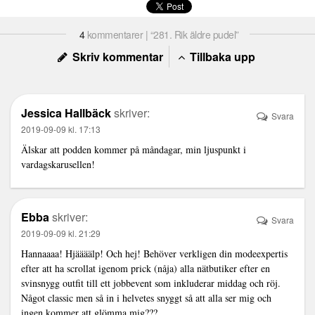
4
kommentarer | “281. Rik äldre pudel”
Skriv kommentar
Tillbaka upp
Jessica Hallbäck
skriver:
Svara
2019-09-09 kl. 17:13
Älskar att podden kommer på måndagar, min ljuspunkt i
vardagskarusellen!
Ebba
skriver:
Svara
2019-09-09 kl. 21:29
Hannaaaa! Hjäääälp! Och hej! Behöver verkligen din modeexpertis
efter att ha scrollat igenom prick (nåja) alla nätbutiker efter en
svinsnygg outfit till ett jobbevent som inkluderar middag och röj.
Något classic men så in i helvetes snyggt så att alla ser mig och
ingen kommer att glömma mig???