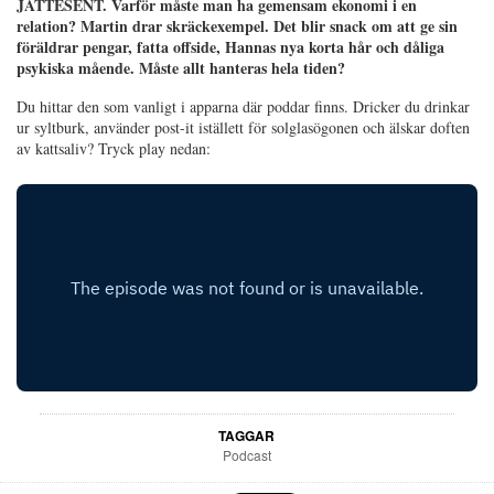
JÄTTESENT. Varför måste man ha gemensam ekonomi i en
relation? Martin drar skräckexempel. Det blir snack om att ge sin
föräldrar pengar, fatta offside, Hannas nya korta hår och dåliga
psykiska mående. Måste allt hanteras hela tiden?
Du hittar den som vanligt i apparna där poddar finns. Dricker du drinkar
ur syltburk, använder post-it iställett för solglasögonen och älskar doften
av kattsaliv? Tryck play nedan:
TAGGAR
Podcast