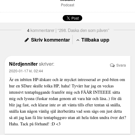
Podcast
4
kommentarer | “298. Daska den som påven”
Skriv kommentar
Tillbaka upp
Nördjennifer
skriver:
Svara
2020-01-17 kl. 02:44
Är en inbiten HP-älskare och är mycket intresserad av pod-biten om
hur en SDare skulle tolka HP, haha! Tyvärr har jag en veckas
intensivt tentapluggande framför mig och FÅÅR INTEEEE sätta
mig och lyssna (fuskar redan genom att vara här och läsa..) för då
blir jag fast, och klarar inte av att vänta tills efter tentan så snälla,
snälla kan någon vänlig själ återberätta vad som sägs om just detta
så att jag kan få lite tentapluggsro utan att hela tiden undra över det?
Haha. Tack på förhand! :D <3