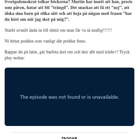
Sverigedemokrat tolkar böckerna? Martin har insett att han, precis
som påven, hatar att bli ”trängd”. Det snackas att få ett ”nej”, att
älska sina barn på olika sätt och att heja på någon med frasen ”har
du hört om när jag sket på mig?”.
Starkt avsnitt ända in till slutet om man får va så mallig!!!!!!
Ni hittar podden som vanligt där poddar finns.
Rappar du på latin, går barfota året om och äter allt med träslev? Tryck
play nedan:
TAGGAR