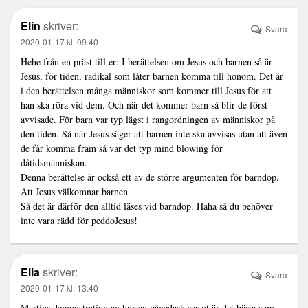
Elin
skriver:
Svara
2020-01-17 kl. 09:40
Hehe från en präst till er: I berättelsen om Jesus och barnen så är
Jesus, för tiden, radikal som låter barnen komma till honom. Det är
i den berättelsen många människor som kommer till Jesus för att
han ska röra vid dem. Och när det kommer barn så blir de först
avvisade. För barn var typ lägst i rangordningen av människor på
den tiden. Så när Jesus säger att barnen inte ska avvisas utan att även
de får komma fram så var det typ mind blowing för
dåtidsmänniskan.
Denna berättelse är också ett av de större argumenten för barndop.
Att Jesus välkomnar barnen.
Så det är därför den alltid läses vid barndop. Haha så du behöver
inte vara rädd för peddoJesus!
Ella
skriver:
Svara
2020-01-17 kl. 13:40
Martins demonstration av hur en påvedask ser ut är det bästa som