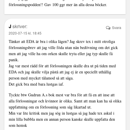
förlossningspodden!! Gav 100 ggr mer än alla dessa böcker.
J
skriver:
Svara
2020-07-15 kl. 18:45
Tänker att EDA är bra i olika lägen? Jag skrev tex i mitt otroliga
förlossningsbrev att jag ville föda utan nån bedövning om det gick
men att jag ville ha om orken skulle tryta eller jag typ skulle få
panik.
Jag var mest rädd för att förlossningen skulle dra ut på tiden med
EDA och jag skulle vilja påstå att jag ej är en speciellt uthållig
person med mycket tålamod så att säga.
Det gick bra med bara lustgas iaf.
Tyckte btw Gudrun A.s bok mest var bra för att få en att inse att
alla förlossningar och kvinnor är olika. Samt att man kan ha så olika
uppfattning om en förlossning som såg likartad ut.
Min var lite kritisk men jag sög in lustgas så jag hade tex askul i
min lilla bubbla men en annan person kanske skulle uppfatta den
som hemsk