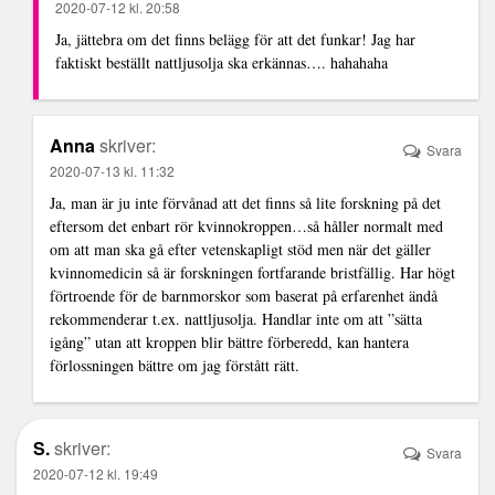
2020-07-12 kl. 20:58
Ja, jättebra om det finns belägg för att det funkar! Jag har
faktiskt beställt nattljusolja ska erkännas…. hahahaha
Anna
skriver:
Svara
2020-07-13 kl. 11:32
Ja, man är ju inte förvånad att det finns så lite forskning på det
eftersom det enbart rör kvinnokroppen…så håller normalt med
om att man ska gå efter vetenskapligt stöd men när det gäller
kvinnomedicin så är forskningen fortfarande bristfällig. Har högt
förtroende för de barnmorskor som baserat på erfarenhet ändå
rekommenderar t.ex. nattljusolja. Handlar inte om att ”sätta
igång” utan att kroppen blir bättre förberedd, kan hantera
förlossningen bättre om jag förstått rätt.
S.
skriver:
Svara
2020-07-12 kl. 19:49