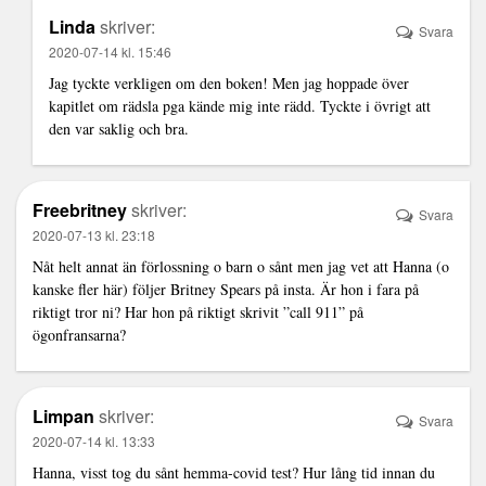
Linda
skriver:
Svara
2020-07-14 kl. 15:46
Jag tyckte verkligen om den boken! Men jag hoppade över
kapitlet om rädsla pga kände mig inte rädd. Tyckte i övrigt att
den var saklig och bra.
Freebritney
skriver:
Svara
2020-07-13 kl. 23:18
Nåt helt annat än förlossning o barn o sånt men jag vet att Hanna (o
kanske fler här) följer Britney Spears på insta. Är hon i fara på
riktigt tror ni? Har hon på riktigt skrivit ”call 911” på
ögonfransarna?
Limpan
skriver:
Svara
2020-07-14 kl. 13:33
Hanna, visst tog du sånt hemma-covid test? Hur lång tid innan du