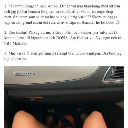
1. *Teambuildingen* med Anton. Det är väl nån blandning med att han
och jag jobbat hemma ihop sen mars och att vi väntar en unge ihop –
men sånt team som vi är nu har vi nog aldrig varit??? Skönt att bygga
upp en sån grund innan det raseras av slitiga småbarnsår hö hö hööö 🥴
2. Stockholm! På väg dit nu. Sitter i bilen och känner pirr inför att få
komma hem till lägenheten och DONA. Äta frukost vid Nytorget och åka
båt i Mälaren.
3. Min väska!!! Den gör mig på riktigt bra humör dagligen. Bra bild jag
tog på den nu: