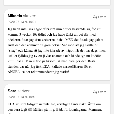
Mikaela
skriver:
Svara
2020-07-13 kl. 10:34
Jag hann inte läsa något eftersom min dotter bestämde sig för att
komma 3 veckor för tidigt och jag hade tänkt att det där med
böckerna fixar jag sista veckorna, haha. MEN det fixade jag galant
ändå och det kommer du göra också! Var rädd att jag skulle bli
”svag” och känna att jag inte klarade av något när det var dags, men
istället fylldes jag av ett jävlar anamma och kände typ nu köööör
viiiii, haha! Man måste ju liksom, så man bara gör det. Bästa
stunden var när jag fick EDA, kallade narkosläkaren för en
ÄNGEL, så det rekommenderar jag starkt!
Sara
skriver:
Svara
2020-07-13 kl. 10:49
EDA är, som tidigare nämnts här, verkligen fantastiskt. Även om
den bara tagit till hälften på mig. Båda förlossningarna. Menmen.