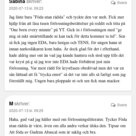
Sabina
skriver:
Svara
2020-07-13 kl. 09:23
Jag läste bara ”Föda utan rädsla” och tyckte den var meh. Fick mer
hjälp från att läsa tusen förlossningsberättelser på reddit och titta på
”One born every minute” på YT. Gick in i förlossningen med ”ge
mig så mkt smärtstillande ni kan tack för detta kommer ta tid”. Sen
så fick jag ingen EDA, bara lustgas och TENS, för ungen hann ut
innan narkosläkaren kom haha. Är dock glad för det i efterhand,
hade aldrig mer ont än vad jag kunde hantera och stod upp tills det
var kryst på g så jag tror inte EDA hade förbättrat just min
förlossning. Var mest rädd för krystfasen obedövad men det var en
sån lättnad att få ”trycka emot” så det var inte alls så farligt som jag
föreställt mig. Ungen bara ploppade ut och sen fick man mackor.
M
skriver:
Svara
2020-07-13 kl. 09:25
Haha, gud vad jag håller med om förlossningslitteratur. Tycker Föda
utan rädsla är värst, även om alla andra verkar älska den. Tipsar om
Att föda av Gudrun Abascal som är saklig och bra.