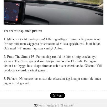
Tre framtidsplaner just nu
1. Måla om i vårt vardagsrum! Eller egentligen i samma färg som är nu
(bruten vit) men väggarna är spruckna så vi ska spackla osv. Ja ni fattar.
Och med ”vi” menar jag som vanligt Anton.
2. Prata The Sims i P3. På måndag runt kl 16 hör ni mig snacka nya
showen The Sims Spark’d som börjar sändas den 17:e juli. Deltagare
tävlar i att bygga hus, skapa simmar och historieberättande. Gåshud. Vill
producera svensk variant genast.
3. Få barn. Ni kanske har missat det eftersom jag knappt nämnt det men
jag är alltså gravid.
33
kommentarer | “3 just nu”