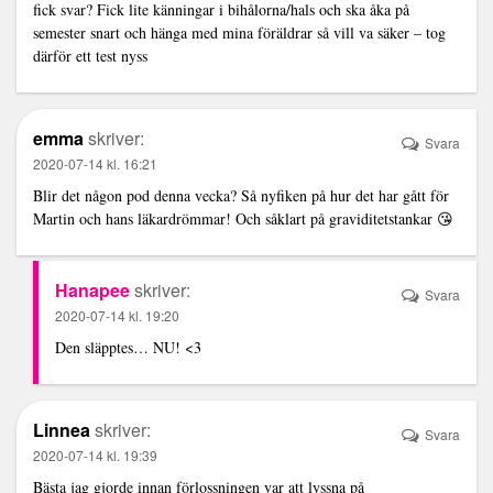
fick svar? Fick lite känningar i bihålorna/hals och ska åka på
semester snart och hänga med mina föräldrar så vill va säker – tog
därför ett test nyss
emma
skriver:
Svara
2020-07-14 kl. 16:21
Blir det någon pod denna vecka? Så nyfiken på hur det har gått för
Martin och hans läkardrömmar! Och såklart på graviditetstankar 😘
Hanapee
skriver:
Svara
2020-07-14 kl. 19:20
Den släpptes… NU! <3
Linnea
skriver:
Svara
2020-07-14 kl. 19:39
Bästa jag gjorde innan förlossningen var att lyssna på