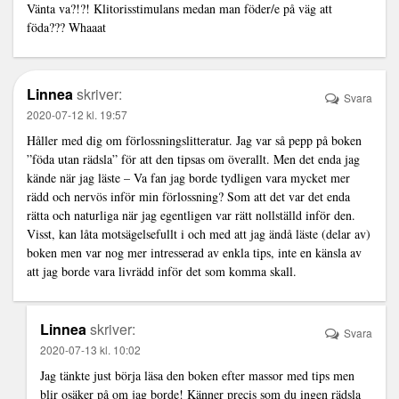
Vänta va?!?! Klitorisstimulans medan man föder/e på väg att
föda??? Whaaat
Linnea
skriver:
Svara
2020-07-12 kl. 19:57
Håller med dig om förlossningslitteratur. Jag var så pepp på boken
”föda utan rädsla” för att den tipsas om överallt. Men det enda jag
kände när jag läste – Va fan jag borde tydligen vara mycket mer
rädd och nervös inför min förlossning? Som att det var det enda
rätta och naturliga när jag egentligen var rätt nollställd inför den.
Visst, kan låta motsägelsefullt i och med att jag ändå läste (delar av)
boken men var nog mer intresserad av enkla tips, inte en känsla av
att jag borde vara livrädd inför det som komma skall.
Linnea
skriver:
Svara
2020-07-13 kl. 10:02
Jag tänkte just börja läsa den boken efter massor med tips men
blir osäker på om jag borde! Känner precis som du ingen rädsla