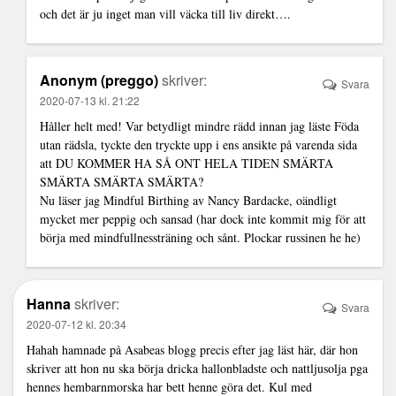
och det är ju inget man vill väcka till liv direkt….
Anonym (preggo)
skriver:
Svara
2020-07-13 kl. 21:22
Håller helt med! Var betydligt mindre rädd innan jag läste Föda
utan rädsla, tyckte den tryckte upp i ens ansikte på varenda sida
att DU KOMMER HA SÅ ONT HELA TIDEN SMÄRTA
SMÄRTA SMÄRTA SMÄRTA?
Nu läser jag Mindful Birthing av Nancy Bardacke, oändligt
mycket mer peppig och sansad (har dock inte kommit mig för att
börja med mindfullnessträning och sånt. Plockar russinen he he)
Hanna
skriver:
Svara
2020-07-12 kl. 20:34
Hahah hamnade på Asabeas blogg precis efter jag läst här, där hon
skriver att hon nu ska börja dricka hallonbladste och nattljusolja pga
hennes hembarnmorska har bett henne göra det. Kul med