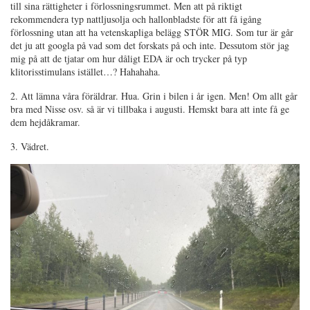
till sina rättigheter i förlossningsrummet. Men att på riktigt
rekommendera typ nattljusolja och hallonbladste för att få igång
förlossning utan att ha vetenskapliga belägg STÖR MIG. Som tur är går
det ju att googla på vad som det forskats på och inte. Dessutom stör jag
mig på att de tjatar om hur dåligt EDA är och trycker på typ
klitorisstimulans istället…? Hahahaha.
2. Att lämna våra föräldrar. Hua. Grin i bilen i år igen. Men! Om allt går
bra med Nisse osv. så är vi tillbaka i augusti. Hemskt bara att inte få ge
dem hejdåkramar.
3. Vädret.