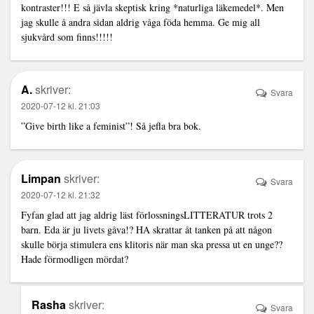
kontraster!!! E så jävla skeptisk kring *naturliga läkemedel*. Men
jag skulle å andra sidan aldrig våga föda hemma. Ge mig all
sjukvård som finns!!!!!
A.
skriver:
Svara
2020-07-12 kl. 21:03
”Give birth like a feminist”! Så jefla bra bok.
Limpan
skriver:
Svara
2020-07-12 kl. 21:32
Fyfan glad att jag aldrig läst förlossningsLITTERATUR trots 2
barn. Eda är ju livets gåva!? HA skrattar åt tanken på att någon
skulle börja stimulera ens klitoris när man ska pressa ut en unge??
Hade förmodligen mördat?
Rasha
skriver:
Svara