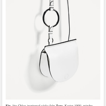
Fin
Zara.
, lite Chloe-inspirerad väska från
Kostar 100% mindre.