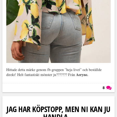
Hittade detta märke genom fb-gruppen ”heja livet” och beställde
Aeryne.
direkt! Helt fantastiskt mönster ju??????? Från
8
Läs kommentarer (
8
)
JAG HAR KÖPSTOPP, MEN NI KAN JU
HANDLA…