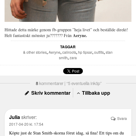
Hittade detta märke genom fb-gruppen ”heja livet” och beställde direkt!
Aeryne.
Helt fantastiskt mönster ju??????? Från
TAGGAR
& other stories
,
Aeryne
,
caliroots
,
hp tipsar
,
outfits
,
stan
smith
,
zara
8
kommentarer | “5 eventuella inköp”
Skriv kommentar
Tillbaka upp
Julia
skriver:
Svara
2017-04-20 kl. 17:54
Köpte just de Stan Smith-skorna förut idag, så fina! Ett tips om du