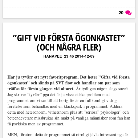
20
Läs kommentarer (
20
)
”GIFT VID FÖRSTA ÖGONKASTET”
(OCH NÅGRA FLER)
HANAPEE
23:46 2014-12-09
Har ju tyvärr ett nytt favoritprogram. Det heter ”Gifta vid första
ögonkastet” och sänds på SVT flow och handlar om par som
träffas för första gången vid altaret.
Är tydligen någon slags succé.
Jag skriver ”tyvärr” pga det är ju vissa etiska problem med
programmet om vi ser till att bortgifte är en fullkomligt vidrig
företelse som behandlas med en klackspark i programmet. Addera
detta med heteronorm, vithetsnorm plus att ”seriösa” psykologer” och
beteendevetare missbrukar sin makt på vanliga människor som fan kan
få psykiska men av programmet.
MEN, förutom detta är programmet så otroligt jävla intressant pga är