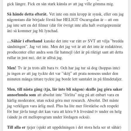
gick längre. Fick en sån stark känsla av att jag ville gömma mig.
Så hände detta efteråt.
Vet inte om min kropp är synsk, eller om jag
någonstans där började förstå hur HELIGT Oscarsgalan är – att om
jag inte sett en del filmer (där för övrigt inte alla haft sverigepremiär
än) så kommer jag bli lynchad.
…Såhär i efterhand
kanske det inte var rätt av SVT att vilja ”bredda
sändningen”. Jag vet inte. Men det jag vet är att det inte är redaktörer,
producenter eller andra som får hatmejl (det är på riktigt sant att detta
rullar in just nu), det är alltså jag.
Men!
Tv är ju trots allt bara tv. Och har jag tur så dog (hoppas inte)
ju ingen av att jag tyckte det var ”sköj” att prata nonsens under den
minuten många tittare tyckte jag borde lett samtalet in på filmdetaljer.
Men, till nästa gång (tja, lär inte bli någon) skulle jag göra saker
annorlunda som
att absolut inte ”förlita” mig på att enbart vara en
härlig moderator, utan också göra mer research. Absolut. Det måste
jag verkligen vara ärlig med. Plus ha lite mer förståelse och respekt
för hur jävla tungt det kan vara att köra 9 h livesänd tv under en helg
(sände ju ett melloprogram under lördagen också).
Till alla er
tjejer (sjukt att uppdelningen i det stora hela ser ut såhär)