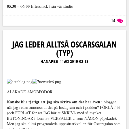
05.30 – 06.00
Eftersnack från vår studio
14
Läs kommentarer (
14
)
JAG LEDER ALLTSÅ OSCARSGALAN
(TYP)
HANAPEE
11:03 2015-02-18
ÄLSKADE AMÖBFÖDOR
Kanske blir tjatigt att jag ska skriva om det här även
i bloggen
när jag redan annonserat det på Instagram och i podden? FÖRLÅT isf
(och FÖRLÅT för att JAG börjat SKRIVA med så mycket
BETONINGAR i form av VERSALER… som NÅGON påpekade).
Men jag ska alltså programleda uppesittarkvällen för Oscarsgalan som