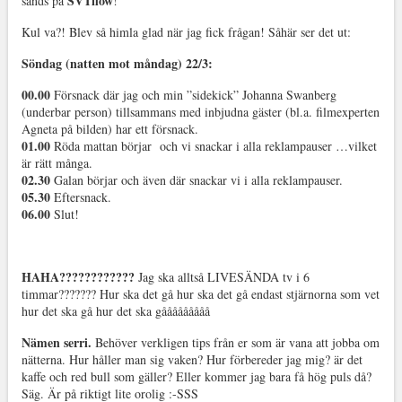
SVTflow
sänds på
!
Kul va?! Blev så himla glad när jag fick frågan! Såhär ser det ut:
Söndag (natten mot måndag) 22/3:
00.00
Försnack där jag och min ”sidekick” Johanna Swanberg
(underbar person) tillsammans med inbjudna gäster (bl.a. filmexperten
Agneta på bilden) har ett försnack.
01.00
Röda mattan börjar och vi snackar i alla reklampauser …vilket
är rätt många.
02.30
Galan börjar och även där snackar vi i alla reklampauser.
05.30
Eftersnack.
06.00
Slut!
HAHA????????????
Jag ska alltså LIVESÄNDA tv i 6
timmar??????? Hur ska det gå hur ska det gå endast stjärnorna som vet
hur det ska gå hur det ska gååååååååå
Nämen serri.
Behöver verkligen tips från er som är vana att jobba om
nätterna. Hur håller man sig vaken? Hur förbereder jag mig? är det
kaffe och red bull som gäller? Eller kommer jag bara få hög puls då?
Säg. Är på riktigt lite orolig :-SSS