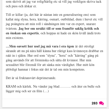
som skrivit att jag var rolig/härlig etc så vill jag verkligen skriva tack
och puss och älskar er.
Till er killar (ja, det här är nästan inte en generalisering ens) som
kallat mig slyna, hora, kärring, osmart, outbildad, dum i huvet etc vill
jag poängtera att min roll i sändningen inte var en expert, snarare
Jag ber om ursäkt till er som framför saklig kritik och
tvärtom.
en önskan om expertis
, och hoppas ni hade en skön kväll ändå trots
min existens.
…Men oavsett hur usel jag må vara i era ögon
är det otroligt
sårande att nu på nära håll känna hur riktigt kass kvinnosyn drabbar en
rakt in i själen. Hur ord som ”slyna”, ”hora” och ”kärring” gång på
gång används för att förminska och sätta dit kvinnor. Hur min
sexualitet blir föremål för att sänka min värdighet. Hur mitt kön
plötsligt hamnar i fokus när det är tal om min kompetens.
Det är så fruktansvärt deprimerande.
KRAM och kärlek. Nu vänder jag blad………. och äter en bulle och
lägger mig och ser en film (…)
283