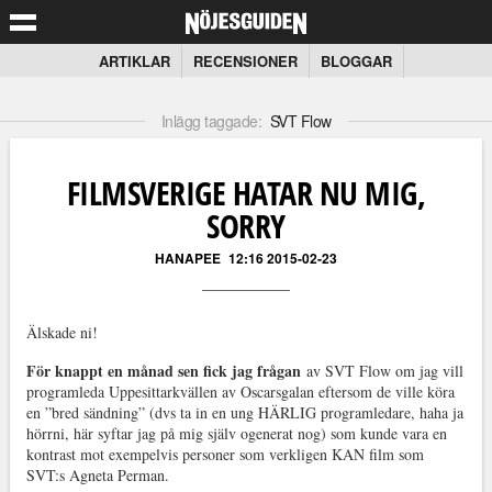
ARTIKLAR
RECENSIONER
BLOGGAR
Inlägg taggade:
SVT Flow
FILMSVERIGE HATAR NU MIG,
SORRY
HANAPEE
12:16 2015-02-23
Älskade ni!
För knappt en månad sen fick jag frågan
av SVT Flow om jag vill
programleda Uppesittarkvällen av Oscarsgalan eftersom de ville köra
en ”bred sändning” (dvs ta in en ung HÄRLIG programledare, haha ja
hörrni, här syftar jag på mig själv ogenerat nog) som kunde vara en
kontrast mot exempelvis personer som verkligen KAN film som
SVT:s Agneta Perman.