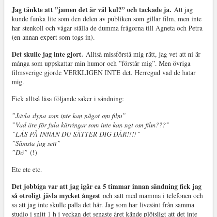
Jag tänkte att ”jamen det är väl kul?” och tackade ja.
Att jag
kunde funka lite som den delen av publiken som gillar film, men inte
har stenkoll och vågar ställa de dumma frågorna till Agneta och Petra
(en annan expert som togs in).
Det skulle jag inte gjort.
Alltså missförstå mig rätt, jag vet att ni är
många som uppskattar min humor och ”förstår mig”. Men övriga
filmsverige gjorde VERKLIGEN INTE det. Herregud vad de hatar
mig.
Fick alltså läsa följande saker i sändning:
”Jävla slyna som inte kan något om film”
”Vad äre för fula kärringar som inte kan ngt om film???”
”LÄS PÅ INNAN DU SÄTTER DIG DÄR!!!!”
”Sämsta jag sett”
”Dö”
(!)
Etc etc etc.
Det jobbiga var att jag igår ca 5 timmar innan sändning fick jag
så otroligt jävla mycket ångest
och satt med mamma i telefonen och
sa att jag inte skulle palla det här. Jag som har livesänt från samma
studio i snitt 1 h i veckan det senaste året kände plötsligt att det inte