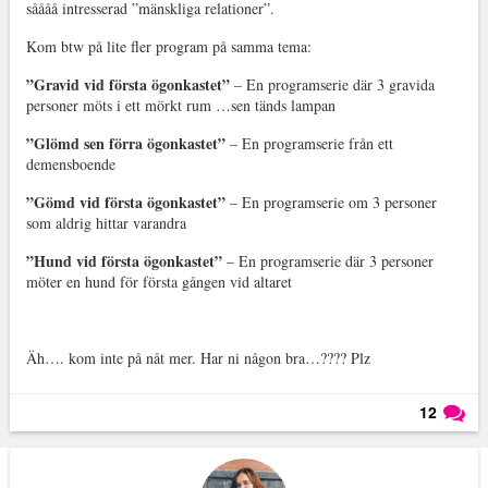
såååå intresserad ”mänskliga relationer”.
Kom btw på lite fler program på samma tema:
”Gravid vid första ögonkastet”
– En programserie där 3 gravida
personer möts i ett mörkt rum …sen tänds lampan
”Glömd sen förra ögonkastet”
– En programserie från ett
demensboende
”Gömd vid första ögonkastet”
– En programserie om 3 personer
som aldrig hittar varandra
”Hund vid första ögonkastet”
– En programserie där 3 personer
möter en hund för första gången vid altaret
Äh…. kom inte på nåt mer. Har ni någon bra…???? Plz
12
Läs kommentarer (
12
)