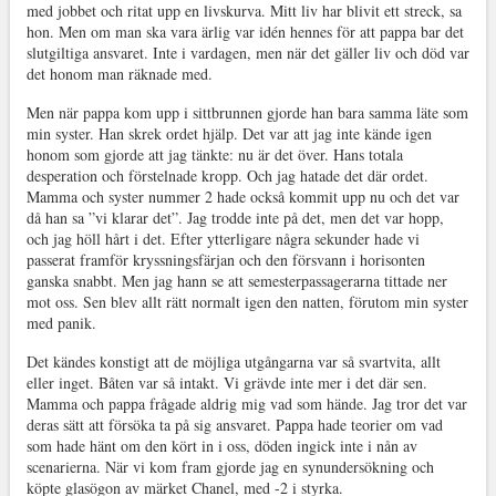
med jobbet och ritat upp en livskurva. Mitt liv har blivit ett streck, sa
hon. Men om man ska vara ärlig var idén hennes för att pappa bar det
slutgiltiga ansvaret. Inte i vardagen, men när det gäller liv och död var
det honom man räknade med.
Men när pappa kom upp i sittbrunnen gjorde han bara samma läte som
min syster. Han skrek ordet hjälp. Det var att jag inte kände igen
honom som gjorde att jag tänkte: nu är det över. Hans totala
desperation och förstelnade kropp. Och jag hatade det där ordet.
Mamma och syster nummer 2 hade också kommit upp nu och det var
då han sa ”vi klarar det”. Jag trodde inte på det, men det var hopp,
och jag höll hårt i det. Efter ytterligare några sekunder hade vi
passerat framför kryssningsfärjan och den försvann i horisonten
ganska snabbt. Men jag hann se att semesterpassagerarna tittade ner
mot oss. Sen blev allt rätt normalt igen den natten, förutom min syster
med panik.
Det kändes konstigt att de möjliga utgångarna var så svartvita, allt
eller inget. Båten var så intakt. Vi grävde inte mer i det där sen.
Mamma och pappa frågade aldrig mig vad som hände. Jag tror det var
deras sätt att försöka ta på sig ansvaret. Pappa hade teorier om vad
som hade hänt om den kört in i oss, döden ingick inte i nån av
scenarierna. När vi kom fram gjorde jag en synundersökning och
köpte glasögon av märket Chanel, med -2 i styrka.