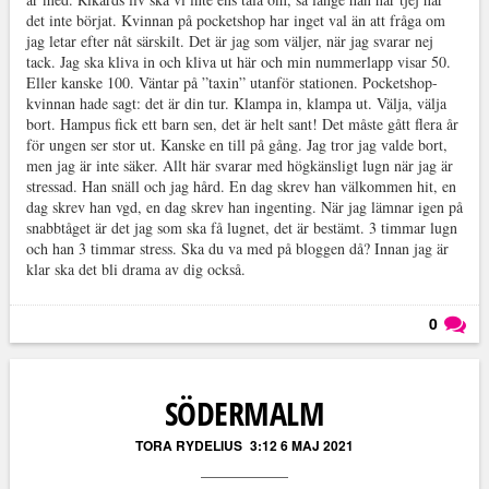
det inte börjat. Kvinnan på pocketshop har inget val än att fråga om
jag letar efter nåt särskilt. Det är jag som väljer, när jag svarar nej
tack. Jag ska kliva in och kliva ut här och min nummerlapp visar 50.
Eller kanske 100. Väntar på ”taxin” utanför stationen. Pocketshop-
kvinnan hade sagt: det är din tur. Klampa in, klampa ut. Välja, välja
bort. Hampus fick ett barn sen, det är helt sant! Det måste gått flera år
för ungen ser stor ut. Kanske en till på gång. Jag tror jag valde bort,
men jag är inte säker. Allt här svarar med högkänsligt lugn när jag är
stressad. Han snäll och jag hård. En dag skrev han välkommen hit, en
dag skrev han vgd, en dag skrev han ingenting. När jag lämnar igen på
snabbtåget är det jag som ska få lugnet, det är bestämt. 3 timmar lugn
och han 3 timmar stress. Ska du va med på bloggen då? Innan jag är
klar ska det bli drama av dig också.
0
Läs kommentarer (
0
)
SÖDERMALM
TORA RYDELIUS
3:12 6 MAJ 2021