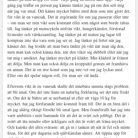
gång jag träffar en person jag känner tänker jag på om den sett mig
när jag var smal. Det känns mycket bättre med dem som inte gjort det,
för vikt är en vanesak. Det är avgörande för om jag passerar eller inte
– om man ser min vikt som konstant eller som något som borde rättas
till. Jag tänker på menscykeln utifrån vikt, hungerkänslor, förstorad
livmoder och vätskesamling. Jag tänker på att maten jag lagar till
kompisar inte ska vara som jag ser ut. Jag tänker på fettet när jag
känner det. Jag trodde att man bara tänkte på vikt när man såg den,
men man kan också känna den, när den viker sig dubbelt eller när jag
tar mig i ansiktet. Jag tänker mycket på kläder. Min klädstil är främst
att dölja. Men man kan också dölja en kroppsdel genom att framhäva
en annan. Det är en stor konst som jag inte vet om jag lyckas med.
Eller om det spelar någon roll, för man ser väl ändå.
Eftersom vikt är en vanesak skulle det innebära samma slags problem
att bli smal. Om det inte finns en naturlig förklaring ser det inte friskt
ut. Om det är bättre att se nerbantad ut eller att väga 10 kg för
mycket, har jag fortfarande inte kommit fram till. Det är en liten del i
att jag aldrig riktigt försökt bli smal igen. Men framförallt har jag inte
varit ambitiös i mitt bantande för att det är svårt och jobbigt. Det är
svårt att äta mindre eller äckligare och det är svårt att träna mycket.
Och kanske det allra svåraste: att gå in i tanken att nåt är fel och måste
fixas, för det gör dagarna och självkänslan sämre. Att öppna upp för