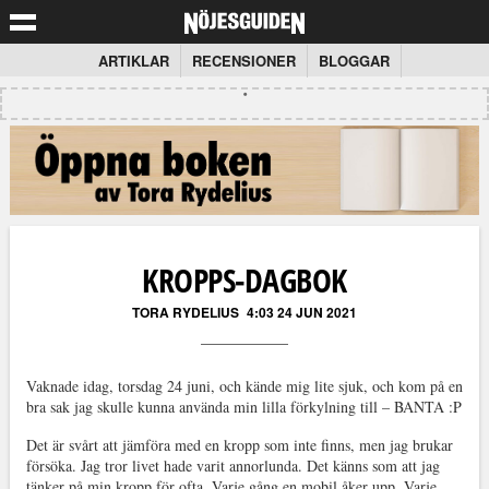
ARTIKLAR
RECENSIONER
BLOGGAR
KROPPS-DAGBOK
TORA RYDELIUS
4:03 24 JUN 2021
Vaknade idag, torsdag 24 juni, och kände mig lite sjuk, och kom på en
bra sak jag skulle kunna använda min lilla förkylning till – BANTA :P
Det är svårt att jämföra med en kropp som inte finns, men jag brukar
försöka. Jag tror livet hade varit annorlunda. Det känns som att jag
tänker på min kropp för ofta. Varje gång en mobil åker upp. Varje