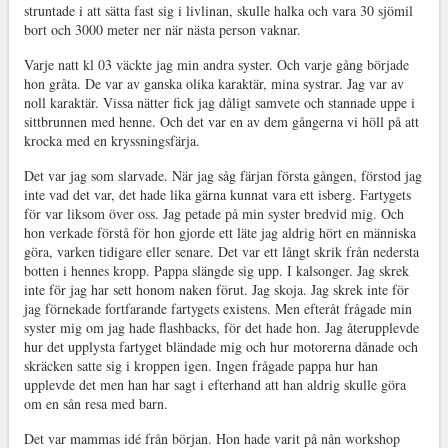
struntade i att sätta fast sig i livlinan, skulle halka och vara 30 sjömil
bort och 3000 meter ner när nästa person vaknar.
Varje natt kl 03 väckte jag min andra syster. Och varje gång började
hon gråta. De var av ganska olika karaktär, mina systrar. Jag var av
noll karaktär. Vissa nätter fick jag dåligt samvete och stannade uppe i
sittbrunnen med henne. Och det var en av dem gångerna vi höll på att
krocka med en kryssningsfärja.
Det var jag som slarvade. När jag såg färjan första gången, förstod jag
inte vad det var, det hade lika gärna kunnat vara ett isberg. Fartygets
för var liksom över oss. Jag petade på min syster bredvid mig. Och
hon verkade förstå för hon gjorde ett läte jag aldrig hört en människa
göra, varken tidigare eller senare. Det var ett långt skrik från nedersta
botten i hennes kropp. Pappa slängde sig upp. I kalsonger. Jag skrek
inte för jag har sett honom naken förut. Jag skoja. Jag skrek inte för
jag förnekade fortfarande fartygets existens. Men efteråt frågade min
syster mig om jag hade flashbacks, för det hade hon. Jag återupplevde
hur det upplysta fartyget bländade mig och hur motorerna dånade och
skräcken satte sig i kroppen igen. Ingen frågade pappa hur han
upplevde det men han har sagt i efterhand att han aldrig skulle göra
om en sån resa med barn.
Det var mammas idé från början. Hon hade varit på nån workshop