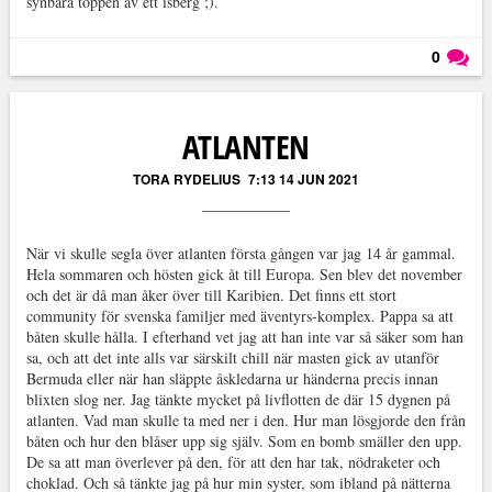
synbara toppen av ett isberg ;).
0
Läs kommentarer (
0
)
ATLANTEN
TORA RYDELIUS
7:13 14 JUN 2021
När vi skulle segla över atlanten första gången var jag 14 år gammal.
Hela sommaren och hösten gick åt till Europa. Sen blev det november
och det är då man åker över till Karibien. Det finns ett stort
community för svenska familjer med äventyrs-komplex. Pappa sa att
båten skulle hålla. I efterhand vet jag att han inte var så säker som han
sa, och att det inte alls var särskilt chill när masten gick av utanför
Bermuda eller när han släppte åskledarna ur händerna precis innan
blixten slog ner. Jag tänkte mycket på livflotten de där 15 dygnen på
atlanten. Vad man skulle ta med ner i den. Hur man lösgjorde den från
båten och hur den blåser upp sig själv. Som en bomb smäller den upp.
De sa att man överlever på den, för att den har tak, nödraketer och
choklad. Och så tänkte jag på hur min syster, som ibland på nätterna