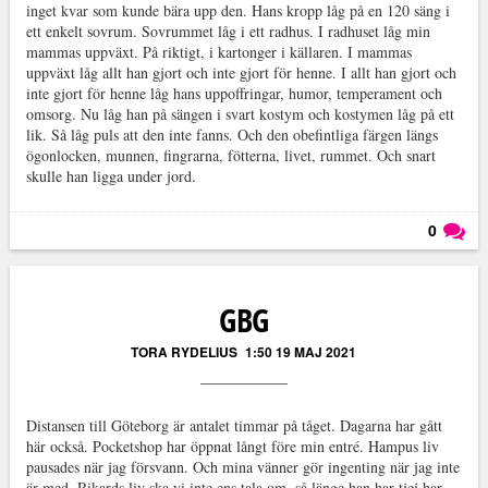
inget kvar som kunde bära upp den. Hans kropp låg på en 120 säng i
ett enkelt sovrum. Sovrummet låg i ett radhus. I radhuset låg min
mammas uppväxt. På riktigt, i kartonger i källaren. I mammas
uppväxt låg allt han gjort och inte gjort för henne. I allt han gjort och
inte gjort för henne låg hans uppoffringar, humor, temperament och
omsorg. Nu låg han på sängen i svart kostym och kostymen låg på ett
lik. Så låg puls att den inte fanns. Och den obefintliga färgen längs
ögonlocken, munnen, fingrarna, fötterna, livet, rummet. Och snart
skulle han ligga under jord.
0
Läs kommentarer (
0
)
GBG
TORA RYDELIUS
1:50 19 MAJ 2021
Distansen till Göteborg är antalet timmar på tåget. Dagarna har gått
här också. Pocketshop har öppnat långt före min entré. Hampus liv
pausades när jag försvann. Och mina vänner gör ingenting när jag inte
är med. Rikards liv ska vi inte ens tala om, så länge han har tjej har