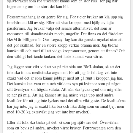
självföraktet som rör utseendet känns som en stor risk, för jag har
ingen aning om hur stort det kan bli.
Festsammanhang är en genre för sig. För tjejer brukar att klä upp sig
innebära att klä av sig. Eller att visa kroppen med hjälp av tajta
passformer. Jag brukar välja det senare alternativet, det som är
motsatsen till skandinaviskt mode, ungefär. Det finns en del fördelar:
H&M är billigare än Our Legacy. Jag kan äta ganska mycket utan att
det gör skillnad, för en större kropp verkar bränna mer. Jag bidrar
kanske till och med till att vidga kroppsnormer, genom att finnas? Och
den väldigt befriande tanken: det hade kunnat vara värre.
Jag lägger stor vikt vid att va på rätt sida om BMI-skalan, så att det
inte ska finnas medicinska argument för att jag är fel. Jag vet inte
exakt vad det är som känns jobbigt med att gå runt i kroppen jag har.
Det kanske kan vara min och världens syn på kvinnor som på något
sätt äventyrar sin högsta valuta. Att nån ska tycka synd om mig eller
se ner på mig. Att jag känner att jag måste väga upp med andra
kvalitéer för att jag inte lyckas med det allra viktigaste. De kvaliteérna
har jag inte, jag är exakt lika bra och lika dålig som en smal tjej, men
med 10-20 kg extravikt (jag vet inte hur mycket).
Eller att folk ska tänka på det, så som jag själv ser det: Övervikten
som ett bevis på andra, mycket värre brister. Fettprocenten som den