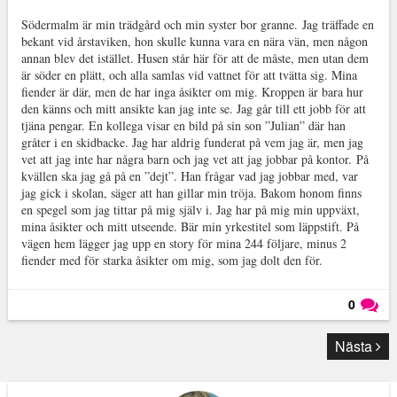
Södermalm är min trädgård och min syster bor granne. Jag träffade en
bekant vid årstaviken, hon skulle kunna vara en nära vän, men någon
annan blev det istället. Husen står här för att de måste, men utan dem
är söder en plätt, och alla samlas vid vattnet för att tvätta sig. Mina
fiender är där, men de har inga åsikter om mig. Kroppen är bara hur
den känns och mitt ansikte kan jag inte se. Jag går till ett jobb för att
tjäna pengar. En kollega visar en bild på sin son ”Julian” där han
gråter i en skidbacke. Jag har aldrig funderat på vem jag är, men jag
vet att jag inte har några barn och jag vet att jag jobbar på kontor. På
kvällen ska jag gå på en ”dejt”. Han frågar vad jag jobbar med, var
jag gick i skolan, säger att han gillar min tröja. Bakom honom finns
en spegel som jag tittar på mig själv i. Jag har på mig min uppväxt,
mina åsikter och mitt utseende. Bär min yrkestitel som läppstift. På
vägen hem lägger jag upp en story för mina 244 följare, minus 2
fiender med för starka åsikter om mig, som jag dolt den för.
0
Läs kommentarer (
0
)
Nästa