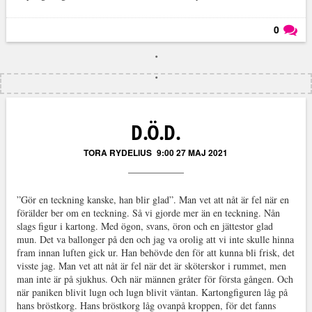
0
Läs kommentarer (
0
)
D.Ö.D.
TORA RYDELIUS
9:00 27 MAJ 2021
”Gör en teckning kanske, han blir glad”. Man vet att nåt är fel när en
förälder ber om en teckning. Så vi gjorde mer än en teckning. Nån
slags figur i kartong. Med ögon, svans, öron och en jättestor glad
mun. Det va ballonger på den och jag va orolig att vi inte skulle hinna
fram innan luften gick ur. Han behövde den för att kunna bli frisk, det
visste jag. Man vet att nåt är fel när det är sköterskor i rummet, men
man inte är på sjukhus. Och när männen gråter för första gången. Och
när paniken blivit lugn och lugn blivit väntan. Kartongfiguren låg på
hans bröstkorg. Hans bröstkorg låg ovanpå kroppen, för det fanns