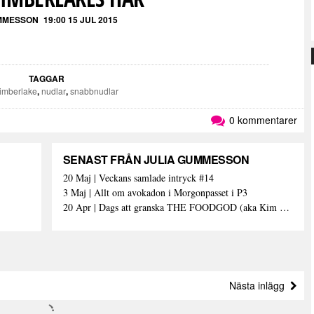
MMESSON
19:00 15 JUL 2015
TAGGAR
 timberlake
,
nudlar
,
snabbnudlar
0 kommentarer
SENAST FRÅN JULIA GUMMESSON
20 Maj | Veckans samlade intryck #14
3 Maj | Allt om avokadon i Morgonpasset i P3
20 Apr | Dags att granska THE FOODGOD (aka Kim Kardashians matinstagrammande bästis)
Nästa inlägg