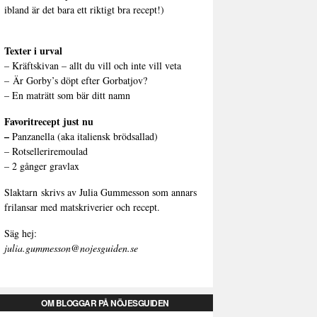
ibland är det bara ett riktigt bra recept!)
Texter i urval
–
Kräftskivan – allt du vill och inte vill veta
–
Är Gorby’s döpt efter Gorbatjov?
–
En maträtt som bär ditt namn
Favoritrecept just nu
–
Panzanella (aka italiensk brödsallad)
–
Rotselleriremoulad
–
2 gånger gravlax
Slaktarn
skrivs av Julia Gummesson som annars
frilansar med matskriverier och recept.
Säg hej:
julia.gummesson@nojesguiden.se
OM BLOGGAR PÅ NÖJESGUIDEN