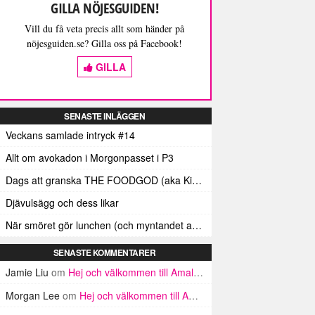
GILLA NÖJESGUIDEN!
Vill du få veta precis allt som händer på
nöjesguiden.se? Gilla oss på Facebook!
GILLA
SENASTE INLÄGGEN
Veckans samlade intryck #14
Allt om avokadon i Morgonpasset i P3
Dags att granska THE FOODGOD (aka Kim Kardashians matinstagrammande bästis)
Djävulsägg och dess likar
När smöret gör lunchen (och myntandet av termen ”Smörindex”)
SENASTE KOMMENTARER
Jamie Liu
om
Hej och välkommen till Amalfikusten
Morgan Lee
om
Hej och välkommen till Amalfikusten