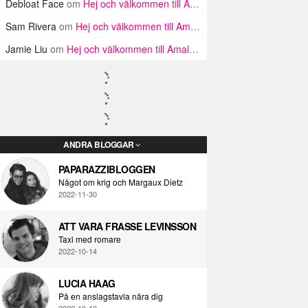
Debloat Face
om
Hej och välkommen till Amalfikusten
Sam Rivera
om
Hej och välkommen till Amalfikusten
Jamie Liu
om
Hej och välkommen till Amalfikusten
ANDRA BLOGGAR
PAPARAZZIBLOGGEN
Något om krig och Margaux Dietz
2022-11-30
ATT VARA FRASSE LEVINSSON
Taxi med romare
2022-10-14
LUCIA HAAG
På en anslagstavla nära dig
2022-10-10