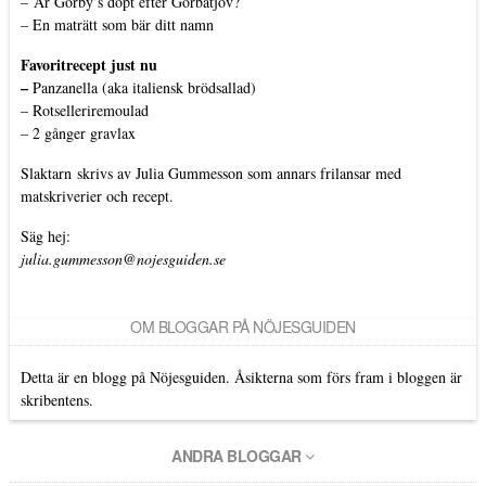
–
Är Gorby’s döpt efter Gorbatjov?
–
En maträtt som bär ditt namn
Favoritrecept just nu
–
Panzanella (aka italiensk brödsallad)
–
Rotselleriremoulad
–
2 gånger gravlax
Slaktarn
skrivs av Julia Gummesson som annars frilansar med
matskriverier och recept.
Säg hej:
julia.gummesson@nojesguiden.se
OM BLOGGAR PÅ NÖJESGUIDEN
Detta är en blogg på Nöjesguiden. Åsikterna som förs fram i bloggen är
skribentens.
ANDRA BLOGGAR