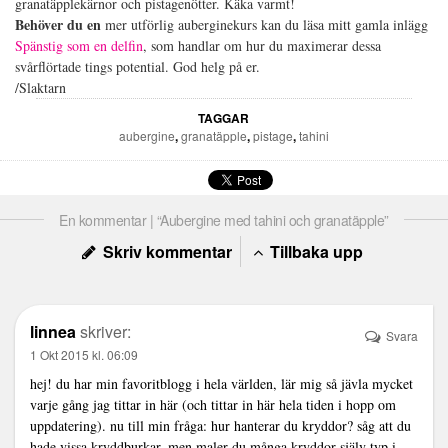
granatäpplekärnor och pistagenötter. Käka varmt!
Behöver du en
mer utförlig auberginekurs kan du läsa mitt gamla inlägg
Spänstig som en delfin
, som handlar om hur du maximerar dessa
svårflörtade tings potential. God helg på er.
/Slaktarn
TAGGAR
aubergine
,
granatäpple
,
pistage
,
tahini
En kommentar | “Aubergine med tahini och granatäpple”
Skriv kommentar
Tillbaka upp
linnea
skriver:
Svara
1 Okt 2015 kl. 06:09
hej! du har min favoritblogg i hela världen, lär mig så jävla mycket
varje gång jag tittar in här (och tittar in här hela tiden i hopp om
uppdatering). nu till min fråga: hur hanterar du kryddor? såg att du
hade vissa kryddburkar, men maler du många kryddor själv typ i