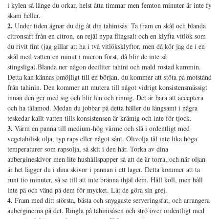
i kylen så länge du orkar, helst åtta timmar men femton minuter är inte fy
skam heller.
2.
Under tiden ägnar du dig åt din tahinisås. Ta fram en skål och blanda
citronsaft från en citron, en rejäl nypa flingsalt och en klyfta vitlök som
du rivit fint (jag gillar att ha i två vitlöksklyftor, men då kör jag de i en
skål med vatten en minut i micron först, då blir de inte så
stingsliga).Blanda ner någon deciliter tahini och mald rostad kummin.
Detta kan kännas omöjligt till en början, du kommer att stöta på motstånd
från tahinin. Den kommer att mutera till något vidrigt konsistensmässigt
innan den ger med sig och blir len och rinnig. Det är bara att acceptera
och ha tålamod. Medan du jobbar på detta häller du långsamt i några
teskedar kallt vatten tills konsistensen är krämig och inte för tjock.
3.
Värm en panna till medium-hög värme och slå i ordentligt med
vegetabilisk olja, typ raps eller något sånt. Olivolja tål inte lika höga
temperaturer som rapsolja, så skit i den här. Torka av dina
aubergineskivor men lite hushållspapper så att de är torra, och när oljan
är het lägger du i dina skivor i pannan i ett lager. Detta kommer att ta
runt tio minuter, så se till att inte bränna ihjäl dem. Håll koll, men håll
inte på och vänd på dem för mycket. Låt de göra sin grej.
4.
Fram med ditt största, bästa och snyggaste serveringsfat, och arrangera
auberginerna på det. Ringla på tahinisåsen och strö över ordentligt med