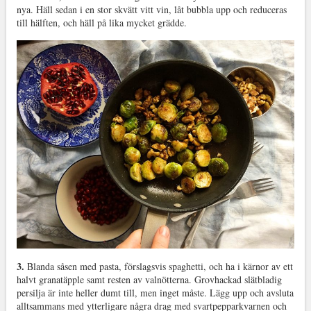
nya. Häll sedan i en stor skvätt vitt vin, låt bubbla upp och reduceras
till hälften, och häll på lika mycket grädde.
3.
Blanda såsen med pasta, förslagsvis spaghetti, och ha i kärnor av ett
halvt granatäpple samt resten av valnötterna. Grovhackad slätbladig
persilja är inte heller dumt till, men inget måste. Lägg upp och avsluta
alltsammans med ytterligare några drag med svartpepparkvarnen och