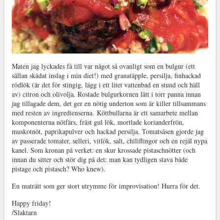
Maten jag lyckades få till var något så ovanligt som en bulgur (ett
sällan skådat inslag i min diet!) med granatäpple, persilja, finhackad
rödlök (är det för stingig, lägg i ett litet vattenbad en stund och häll
av) citron och olivolja. Rostade bulgurkornen lätt i torr panna innan
jag tillagade dem, det ger en nötig underton som är killer tillsammans
med resten av ingredienserna. Köttbullarna är ett samarbete mellan
komponenterna nötfärs, fräst gul lök, mortlade korianderfrön,
muskotnöt, paprikapulver och hackad persilja. Tomatsåsen gjorde jag
av passerade tomater, selleri, vitlök, salt, chiliflingor och en rejäl nypa
kanel. Som kronan på verket: en skur krossade pistaschnötter (och
innan du sitter och stör dig på det: man kan tydligen stava både
pistage och pistasch? Who knew).
En maträtt som ger stort utrymme för improvisation! Hurra för det.
Happy friday!
/Slaktarn