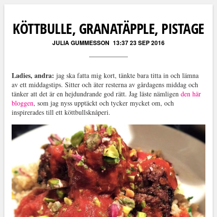
Läs kommentarer (
3
)
KÖTTBULLE, GRANATÄPPLE, PISTAGE
JULIA GUMMESSON
13:37 23 SEP 2016
Ladies, andra:
jag ska fatta mig kort, tänkte bara titta in och lämna
av ett middagstips. Sitter och äter resterna av gårdagens middag och
tänker att det är en hejdundrande god rätt. Jag läste nämligen
den här
bloggen
, som jag nyss upptäckt och tycker mycket om, och
inspirerades till ett köttbullsknåperi.