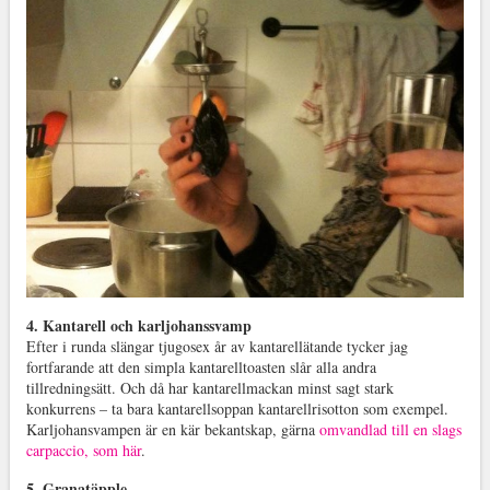
4. Kantarell och karljohanssvamp
Efter i runda slängar tjugosex år av kantarellätande tycker jag
fortfarande att den simpla kantarelltoasten slår alla andra
tillredningsätt. Och då har kantarellmackan minst sagt stark
konkurrens – ta bara kantarellsoppan kantarellrisotton som exempel.
Karljohansvampen är en kär bekantskap, gärna
omvandlad till en slags
carpaccio, som här
.
5. Granatäpple