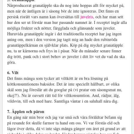
Närproducerat granatäpple ska du nog inte hoppas allt för mycket på,
men när de äntligen är i säsong bör de inte ignoreras. Det finns en
persisk risrätt vars namn kan översättas till
juvelris
, och har man sett
hur den ser ut förstår man hur passande namnet är. I receptet ingår alla
möjliga frukter och nötter, färgglada och glänsande som juveler.
Huruvida granatäpple ingår i det traditionella receptet har jag ingen
aning om, men i den version jag tagit mig an hade den rubinröda
granatäppelkärnan en självklar plats. Köp på dig mycket granatäpple
nu, ta ur kärnorna och frys in i påsar. När du månader senare finner
dig trött, pank och i stort behov av juveler i ditt liv vet du vad du ska
göra.
6. Vilt
Det finns många som tycker att viltkött är en bra lösning på
köttkonsumtionens baksidor. Det är inte speciellt hållbart, av olika
skäl som jag föreslår att du googlar på (vi pratar om säsongsmat nu,
okej?!). Nu är oavsett rätt tid för viltkonsumtion. And, rådjur, älg,
vildsvin, till och med hare. Samtliga väntar i en saluhall nära dig.
7. Äpplen och päron
En gång när min bror och jag var små och våra föräldrar befann sig
på resande fot skulle farmor ta hand om oss. Vi var förstås eld och
lågor över detta, då vi inte sågs många gånger om året på grund av att