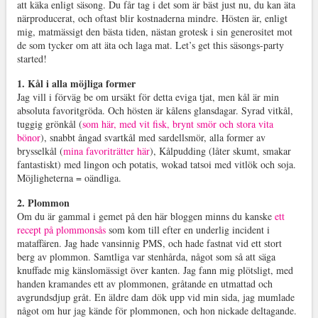
att käka enligt säsong. Du får tag i det som är bäst just nu, du kan äta
närproducerat, och oftast blir kostnaderna mindre. Hösten är, enligt
mig, matmässigt den bästa tiden, nästan grotesk i sin generositet mot
de som tycker om att äta och laga mat. Let’s get this säsongs-party
started!
1. Kål i alla möjliga former
Jag vill i förväg be om ursäkt för detta eviga tjat, men kål är min
absoluta favoritgröda. Och hösten är kålens glansdagar. Syrad vitkål,
tuggig grönkål (
som här, med vit fisk, brynt smör och stora vita
bönor
), snabbt ångad svartkål med sardellsmör, alla former av
brysselkål (
mina favoriträtter här
), Kålpudding (låter skumt, smakar
fantastiskt) med lingon och potatis, wokad tatsoi med vitlök och soja.
Möjligheterna = oändliga.
2. Plommon
Om du är gammal i gemet på den här bloggen minns du kanske
ett
recept på plommonsås
som kom till efter en underlig incident i
mataffären. Jag hade vansinnig PMS, och hade fastnat vid ett stort
berg av plommon. Samtliga var stenhårda, något som så att säga
knuffade mig känslomässigt över kanten. Jag fann mig plötsligt, med
handen kramandes ett av plommonen, gråtande en utmattad och
avgrundsdjup gråt. En äldre dam dök upp vid min sida, jag mumlade
något om hur jag kände för plommonen, och hon nickade deltagande.