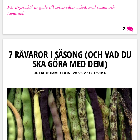
PS. Brysselkål är goda till sobanudlar också, med sesam och
tamarind.
2
Läs kommentarer (
2
)
7 RÅVAROR I SÄSONG (OCH VAD DU
SKA GÖRA MED DEM)
JULIA GUMMESSON
23:25 27 SEP 2016