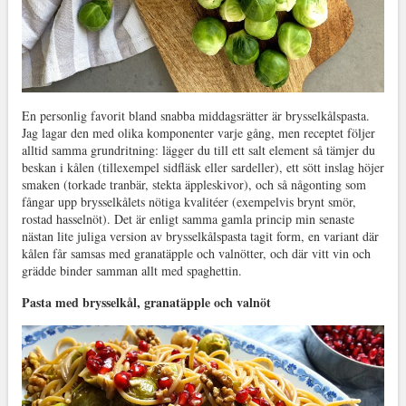
En personlig favorit bland snabba middagsrätter är brysselkålspasta.
Jag lagar den med olika komponenter varje gång, men receptet följer
alltid samma grundritning: lägger du till ett salt element så tämjer du
beskan i kålen (tillexempel sidfläsk eller sardeller), ett sött inslag höjer
smaken (torkade tranbär, stekta äppleskivor), och så någonting som
fångar upp brysselkålets nötiga kvalitéer (exempelvis brynt smör,
rostad hasselnöt). Det är enligt samma gamla princip min senaste
nästan lite juliga version av brysselkålspasta tagit form, en variant där
kålen får samsas med granatäpple och valnötter, och där vitt vin och
grädde binder samman allt med spaghettin.
Pasta med brysselkål, granatäpple och valnöt