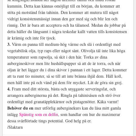
kummin. Detta kan kännas omöjligt till en början, du kommer att
stöta på motstånd från tahinin. Den kommer att mutera till något
vidrigt konsistensmässigt innan den ger med sig och blir len och
rinnig. Det är bara att acceptera och ha tålamod. Medan du jobbar på
detta häller du långsamt i några teskedar kallt vatten tills konsistensen
är krämig och inte för tjock.
3.
Värm en panna till medium-hög värme och slå i ordentligt med
vegetabilisk olja, typ raps eller något sånt. Olivolja tål inte lika höga
temperaturer som rapsolja, så skit i den här. Torka av dina
aubergineskivor men lite hushållspapper så att de är torra, och när
oljan är het lägger du i dina skivor i pannan i ett lager. Detta kommer
att ta runt tio minuter, så se till att inte bränna ihjäl dem. Håll koll,
men håll inte på och vänd på dem för mycket. Låt de göra sin grej.
4.
Fram med ditt största, bästa och snyggaste serveringsfat, och
arrangera auberginerna på det. Ringla på tahinisåsen och strö över
ordentligt med granatäpplekärnor och pistagenötter. Käka varmt!
Behöver du en
mer utförlig auberginekurs kan du läsa mitt gamla
inlägg
Spänstig som en delfin
, som handlar om hur du maximerar
dessa svårflörtade tings potential. God helg på er.
/Slaktarn