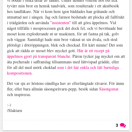
vi bodde i olika delar av landet. Under hennes vistelse hos oss fick
tyvärr min bror en hemsk tandvärk, som resulterade i ett akutbesök
hos tandläkare. När vi kom hem igen bäddades han gråtande och
utmattad ner i sängen. Jag och farmor beslutade att plocka all fallfrukt
i trädgården och använda ”
assistenten
” till att göra äppelmos. Vid
något tillfälle i mosprocessen gick det dock fel, och vi bevittnade hur
moset kom exploderande ut ur maskinen, för att fastna på tak, golv
och väggar. Samtidigt hade min bror vaknat ur sin dvala, och stod
plötsligt i dörröppningen, blek och chockad. Ett kärt minne! Det som
gick att rädda av moset blev mycket gott.
Här är ett recept på
äppelmos gjort på transparent blanche
. Päron tycker jag mycket om att
äta pocherade i saffranslag tillsammans med lättvispad grädde, eller
för all del med mörk choklad
som i det här enkla och lätt barnsliga
kompositionen
.
Det var sju av höstens oändliga hav av efterlängtade råvaror. För ännu
fler, eller bara allmän säsongsråvaru-pepp, besök sidan
Säsongsmat
och inspireras.
:-)
/Slaktarn
3