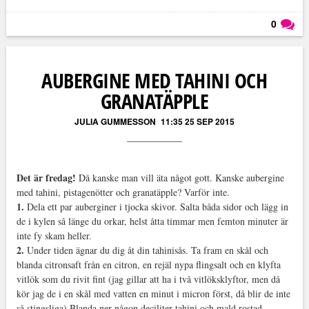
0
Läs kommentarer (
0
)
AUBERGINE MED TAHINI OCH
GRANATÄPPLE
JULIA GUMMESSON
11:35 25 SEP 2015
Det är fredag!
Då kanske man vill äta något gott. Kanske aubergine
med tahini, pistagenötter och granatäpple? Varför inte.
1.
Dela ett par auberginer i tjocka skivor. Salta båda sidor och lägg in
de i kylen så länge du orkar, helst åtta timmar men femton minuter är
inte fy skam heller.
2.
Under tiden ägnar du dig åt din tahinisås. Ta fram en skål och
blanda citronsaft från en citron, en rejäl nypa flingsalt och en klyfta
vitlök som du rivit fint (jag gillar att ha i två vitlöksklyftor, men då
kör jag de i en skål med vatten en minut i micron först, då blir de inte
så stingsliga).Blanda ner någon deciliter tahini och mald rostad