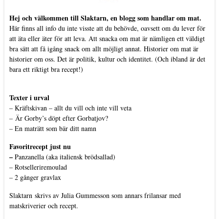
Hej och välkommen till Slaktarn, en blogg som handlar om mat.
Här finns all info du inte visste att du behövde, oavsett om du lever för
att äta eller äter för att leva. Att snacka om mat är nämligen ett väldigt
bra sätt att få igång snack om allt möjligt annat. Historier om mat är
historier om oss. Det är politik, kultur och identitet. (Och ibland är det
bara ett riktigt bra recept!)
Texter i urval
–
Kräftskivan – allt du vill och inte vill veta
–
Är Gorby’s döpt efter Gorbatjov?
–
En maträtt som bär ditt namn
Favoritrecept just nu
–
Panzanella (aka italiensk brödsallad)
–
Rotselleriremoulad
–
2 gånger gravlax
Slaktarn
skrivs av Julia Gummesson som annars frilansar med
matskriverier och recept.