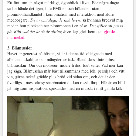
Ett fint, om än något märkligt, ögonblick i livet. För några dagar
sedan hände det igen, inte PMS:en och bölandet, utan
plommonhandlandet i kombination med interaktion med äldre
medborgare.
De är ömtåliga, de små liven,
sa kvinnan bredvid mig
medan hon plockade ner plommonen i en påse.
Det gäller att passa
på. Rätt vad det är så är allting över.
Jag gick hem och
gjorde
marmelad
.
3. Blåmusslor
Havet är generöst på hösten, vi är i denna tid välsignade med
allehanda skaldjur och mängder av fisk. Bland dessa inte minst
blåmusslan! Oui oui monseur, moule frites, tout suite, Vad mer kan
jag säga. Blåmusslan mår bäst tillsammans med lök, persilja och vitt
vin, gärna också grädde plus bröd vid sidan om, och det är den
överlägset mest classy snabbmaten du kan rassla ihop. Här är en bild
på mig som inspiration, spexandes med en mussla i mitt gamla kök.