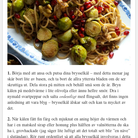
1.
Börja med att ansa och putsa dina brysselkål – med detta menar jag
skär bort lite av basen, och ta bort de allra yttersta bladen om de ser
skruttiga ut. Dela stora på mitten och behåll små som de är. Bryn
kålen på medelvärme i lite olivolja eller ännu hellre smör. Dra i
nymald svartpeppar och salta
ordentligt
med flingsalt, det finns ingen
anledning att vara blyg – brysselkål älskar salt och kan ta mycket av
det.
2.
När kålen fått fin färg och mjuknat en aning höjer du värmen och
har i en matsked sirap eller honung plus hälften av valnötterna du ska
ha i, grovhackade (jag säger lite luftigt att det totalt sett blir ”en näve”
i slutändan). Rör runt ordentligt så att alla brysselkål involveras i detta