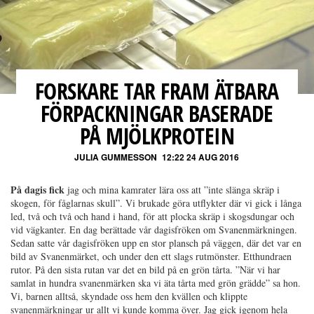
FORSKARE TAR FRAM ÄTBARA
FÖRPACKNINGAR BASERADE
PÅ MJÖLKPROTEIN
JULIA GUMMESSON
12:22 24 AUG 2016
På dagis fick
jag och mina kamrater lära oss att ”inte slänga skräp i
skogen, för fåglarnas skull”. Vi brukade göra utflykter där vi gick i långa
led, två och två och hand i hand, för att plocka skräp i skogsdungar och
vid vägkanter. En dag berättade vår dagisfröken om Svanenmärkningen.
Sedan satte vår dagisfröken upp en stor plansch på väggen, där det var en
bild av Svanenmärket, och under den ett slags rutmönster. Etthundraen
rutor. På den sista rutan var det en bild på en grön tårta. ”När vi har
samlat in hundra svanenmärken ska vi äta tårta med grön grädde” sa hon.
Vi, barnen alltså, skyndade oss hem den kvällen och klippte
svanenmärkningar ur allt vi kunde komma över. Jag gick igenom hela