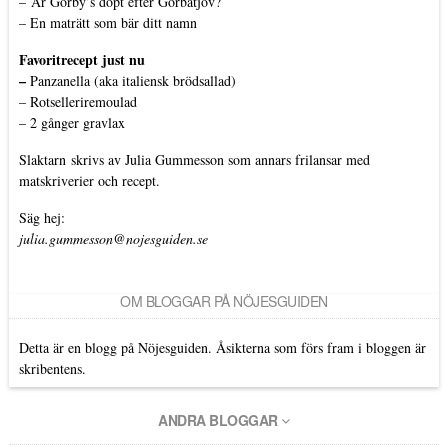
–
Är Gorby’s döpt efter Gorbatjov?
–
En maträtt som bär ditt namn
Favoritrecept just nu
–
Panzanella (aka italiensk brödsallad)
–
Rotselleriremoulad
–
2 gånger gravlax
Slaktarn
skrivs av Julia Gummesson som annars frilansar med
matskriverier och recept.
Säg hej:
julia.gummesson@nojesguiden.se
OM BLOGGAR PÅ NÖJESGUIDEN
Detta är en blogg på Nöjesguiden. Åsikterna som förs fram i bloggen är
skribentens.
ANDRA BLOGGAR