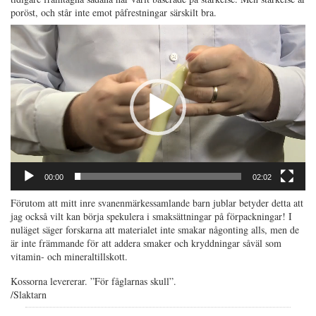
poröst, och står inte emot påfrestningar särskilt bra.
Videospelare
00:00
02:02
Förutom att mitt inre svanenmärkessamlande barn jublar betyder detta att
jag också vilt kan börja spekulera i smaksättningar på förpackningar! I
nuläget säger forskarna att materialet inte smakar någonting alls, men de
är inte främmande för att addera smaker och kryddningar såväl som
vitamin- och mineraltillskott.
Kossorna levererar. ”För fåglarnas skull”.
/Slaktarn