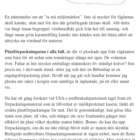
En påminnelse om att ”ta mä miljömärken”. Inte så mycket för fåglarnas
skull kanske, utan mer för den där grönfärgade tårtans skull. Allt detta
var långt innan begreppet växthuseffekt gick från hot till sanning, och
långt innan grön karamellfärg kanske inte kändes som det bästa sättet att
uttrycka sin vördnad för naturen.
Plastförpackningarna i alla fall,
de där vi plockade upp från vägkanten
som barn för att sedan som tonnåringar slänga ner igen. De svämmar
över. Fattar ni hur mycket emballage människors liv ständigt kräver? Just
precis nu, i skrivande stund, sitter jag och äter en Bibimbap ur en
engångsförpackning plast. Ikväll när jag går och handlar kommer jag
plocka ner saker i korgen som samtliga är inplastade, på ett eller annat
vis.
Nu har ett gäng forskare vid USA:s jordbruksdepartement tagit fram ett
förpackningsmaterial som är tillverkat av mjölkproteinet kasein, tänkt att
ersätta plastförpackningar för mat. Det är genomskinligt, kan göras lika
tunnt som plast, tål väta, och stänger ute syre femhundra gånger mer
effektivt än plast vilket skyddar maten bättre. Bonus: du kan äta upp
förpackningen, om du nu inte riktigt blivit mätt av maten den skyddat.
Bioligiskt nedbrytbara förpackningsmaterial är ingen nyhet, men de flesta
tidigare framtagna sådana har varit baserade på stärkelse. Men stärkelse är