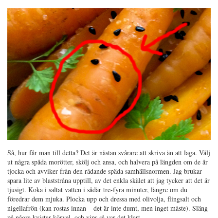
Så, hur får man till detta? Det är nästan svårare att skriva än att laga. Välj
ut några späda morötter, skölj och ansa, och halvera på längden om de är
tjocka och avviker från den rådande späda samhällsnormen. Jag brukar
spara lite av blaststråna upptill, av det enkla skälet att jag tycker att det är
tjusigt. Koka i saltat vatten i sådär tre-fyra minuter, längre om du
föredrar dem mjuka. Plocka upp och dressa med olivolja, flingsalt och
nigellafrön (kan rostas innan – det är inte dumt, men inget måste). Släng
på några kvistar körvel, och vips så var det klart.