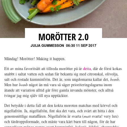
MORÖTTER 2.0
JULIA GUMMESSON
06:30 11 SEP 2017
Måndag! Morötter! Making it happen.
Ett av mina favoritsätt att tillreda morötter på är
detta
, där de först kokas
snabbt i saltat vatten och sedan får bekanta sig med citronskal, olivolja,
salt och rostade kumminfrön. Det är, som ungdomarna kallar det,
bomb
.
Men hur
bomb
något än må vara så säger prioriteringslagarna inom
ätande att variation alltid går före gamla invanda mönster, och alltså
tvingar jag mig själv till nya upptäckter.
Det betydde i detta fall att den kokta moroten matchas med körvel och
nigellafrön. Ja, nigellafrön, fint ska det vara, och svårt att hitta i den
genomsnittlige mataffären. Nigellafrön är svarta (
matt
svarta! very lux)
och tårdroppsformade, och måste vara kärt barn till någon, för de har
sannerligen många namn: svart kumminfrö, kalonji, lökfrö, charnushka,