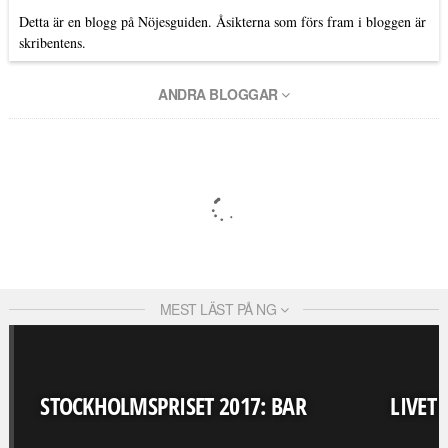
Detta är en blogg på Nöjesguiden. Åsikterna som förs fram i bloggen är
skribentens.
ANDRA BLOGGAR
MEST LÄST PÅ NG
STOCKHOLMSPRISET 2017: BAR
LIVET