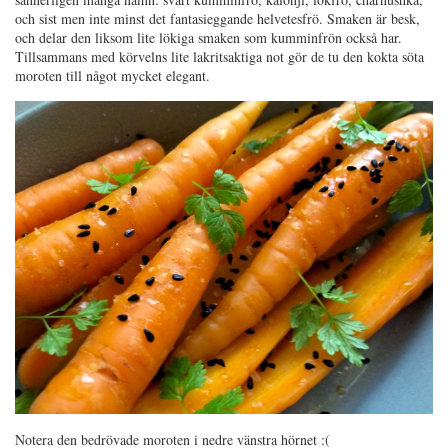
och sist men inte minst det fantasieggande helvetesfrö. Smaken är besk,
och delar den liksom lite lökiga smaken som kumminfrön också har.
Tillsammans med körvelns lite lakritsaktiga not gör de tu den kokta söta
moroten till något mycket elegant.
Notera den bedrövade moroten i nedre vänstra hörnet :(