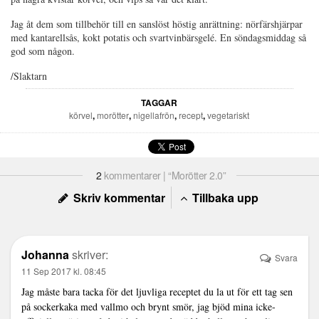
Jag åt dem som tillbehör till en sanslöst höstig anrättning: nörfärshjärpar
med kantarellsås, kokt potatis och svartvinbärsgelé. En söndagsmiddag så
god som någon.
/Slaktarn
TAGGAR
körvel
,
morötter
,
nigellafrön
,
recept
,
vegetariskt
2
kommentarer | “Morötter 2.0”
Skriv kommentar
Tillbaka upp
Johanna
skriver:
Svara
11 Sep 2017 kl. 08:45
Jag måste bara tacka för det ljuvliga receptet du la ut för ett tag sen
på sockerkaka med vallmo och brynt smör, jag bjöd mina icke-