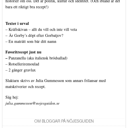
historier om oss. Det är politik, kultur och identitet. (Och ibland är det
bara ett riktigt bra recept!)
Texter i urval
–
Kräftskivan – allt du vill och inte vill veta
–
Är Gorby’s döpt efter Gorbatjov?
–
En maträtt som bär ditt namn
Favoritrecept just nu
–
Panzanella (aka italiensk brödsallad)
–
Rotselleriremoulad
–
2 gånger gravlax
Slaktarn
skrivs av Julia Gummesson som annars frilansar med
matskriverier och recept.
Säg hej:
julia.gummesson@nojesguiden.se
OM BLOGGAR PÅ NÖJESGUIDEN