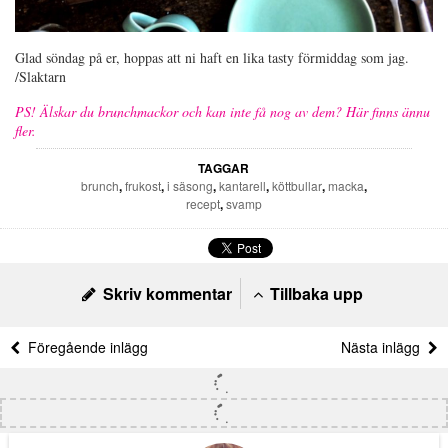
Glad söndag på er, hoppas att ni haft en lika tasty förmiddag som jag.
/Slaktarn
PS! Älskar du brunchmackor och kan inte få nog av dem? Här finns ännu
fler.
TAGGAR
brunch
,
frukost
,
i säsong
,
kantarell
,
köttbullar
,
macka
,
recept
,
svamp
Skriv kommentar
Tillbaka upp
Föregående inlägg
Nästa inlägg