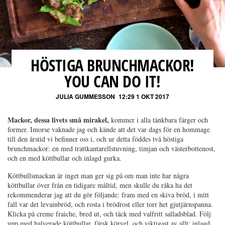
HÖSTIGA BRUNCHMACKOR!
YOU CAN DO IT!
JULIA GUMMESSON
12:29 1 OKT 2017
Mackor, dessa livets små mirakel,
kommer i alla tänkbara färger och
former. Imorse vaknade jag och kände att det var dags för en hommage
till den årstid vi befinner oss i, och ur detta föddes två höstiga
brunchmackor: en med trattkantarellstuvning, timjan och västerbottenost,
och en med köttbullar och inlagd gurka.
Köttbullsmackan är inget man ger sig på om man inte har några
köttbullar över från en tidigare måltid, men skulle du råka ha det
rekommenderar jag att du gör följande: fram med en skiva bröd, i mitt
fall var det levainbröd, och rosta i brödrost eller torr het gjutjärnspanna.
Klicka på creme fraiche, bred ut, och täck med valfritt salladsblad. Följ
upp med halverade köttbullar, färsk körvel, och viktigast av allt: inlagd