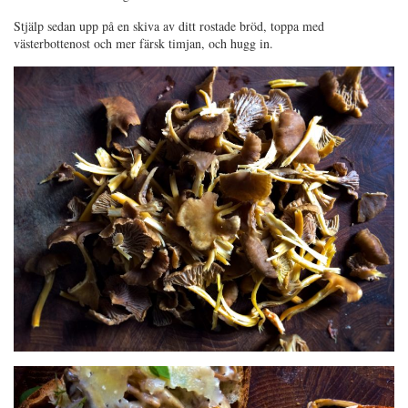
Stjälp sedan upp på en skiva av ditt rostade bröd, toppa med
västerbottenost och mer färsk timjan, och hugg in.