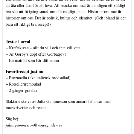
att äta eller äter för att leva. Att snacka om mat är nämligen ett väldigt
bra sätt att få igång snack om allt möjligt annat. Historier om mat är
historier om oss. Det är politik, kultur och identitet. (Och ibland är det
bara ett riktigt bra recept!)
Texter i urval
–
Kräftskivan – allt du vill och inte vill veta
–
Är Gorby’s döpt efter Gorbatjov?
–
En maträtt som bär ditt namn
Favoritrecept just nu
–
Panzanella (aka italiensk brödsallad)
–
Rotselleriremoulad
–
2 gånger gravlax
Slaktarn
skrivs av Julia Gummesson som annars frilansar med
matskriverier och recept.
Säg hej:
julia.gummesson@nojesguiden.se