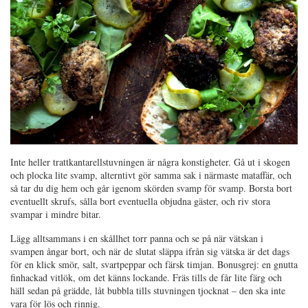
Inte heller trattkantarellstuvningen är några konstigheter. Gå ut i skogen
och plocka lite svamp, alterntivt gör samma sak i närmaste mataffär, och
så tar du dig hem och går igenom skörden svamp för svamp. Borsta bort
eventuellt skrufs, sålla bort eventuella objudna gäster, och riv stora
svampar i mindre bitar.
Lägg alltsammans i en skållhet torr panna och se på när vätskan i
svampen ångar bort, och när de slutat släppa ifrån sig vätska är det dags
för en klick smör, salt, svartpeppar och färsk timjan. Bonusgrej: en gnutta
finhackad vitlök, om det känns lockande. Fräs tills de får lite färg och
häll sedan på grädde, låt bubbla tills stuvningen tjocknat – den ska inte
vara för lös och rinnig.