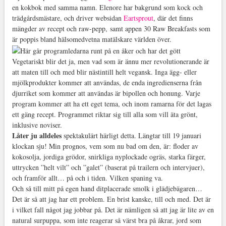
en kokbok med samma namn. Elenore har bakgrund som kock och
trädgårdsmästare, och driver websidan
Eartsprout
, där det finns
mängder av recept och raw-pepp, samt appen 30 Raw Breakfasts som
är poppis bland hälsomedvetna matälskare världen över.
Vegetariskt blir det ja, men vad som är ännu mer revolutionerande är
att maten till och med blir nästintill helt vegansk. Inga ägg- eller
mjölkprodukter kommer att användas, de enda ingredienserna från
djurriket som kommer att användas är bipollen och honung. Varje
program kommer att ha ett eget tema, och inom ramarna för det lagas
ett gäng recept. Programmet riktar sig till alla som vill äta grönt,
inklusive noviser.
Låter ju alldeles
spektakulärt härligt detta. Längtar till 19 januari
klockan sju! Min prognos, vem som nu bad om den, är: floder av
kokosolja, jordiga grödor, snirkliga nyplockade ogräs, starka färger,
uttrycken ”helt vilt” och ”galet” (baserat på trailern och intervjuer),
och framför allt… på och i tiden. Vilken spaning va.
Och så till mitt på egen hand ditplacerade smolk i glädjebägaren…
Det är så att jag har ett problem. En brist kanske, till och med. Det är
i vilket fall något jag jobbar på. Det är nämligen så att jag är lite av en
natural surpuppa, som inte reagerar så värst bra på åkrar, jord som