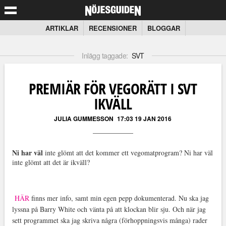
ARTIKLAR
RECENSIONER
BLOGGAR
Inlägg taggade:
SVT
PREMIÄR FÖR VEGORÄTT I SVT
IKVÄLL
JULIA GUMMESSON
17:03 19 JAN 2016
Ni har väl
inte glömt att det kommer ett vegomatprogram? Ni har väl
inte glömt att det är ikväll?
HÄR
finns mer i
nfo, samt min egen pepp dokumenterad. Nu ska jag
lyssna på Barry White och vänta på att klockan blir sju. Och när jag
sett programmet ska jag skriva några (förhoppningsvis många) rader