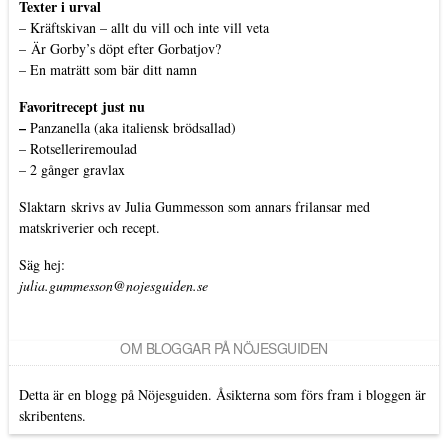
Texter i urval
–
Kräftskivan – allt du vill och inte vill veta
–
Är Gorby’s döpt efter Gorbatjov?
–
En maträtt som bär ditt namn
Favoritrecept just nu
–
Panzanella (aka italiensk brödsallad)
–
Rotselleriremoulad
–
2 gånger gravlax
Slaktarn
skrivs av Julia Gummesson som annars frilansar med
matskriverier och recept.
Säg hej:
julia.gummesson@nojesguiden.se
OM BLOGGAR PÅ NÖJESGUIDEN
Detta är en blogg på Nöjesguiden. Åsikterna som förs fram i bloggen är
skribentens.