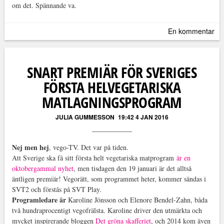
om det. Spännande va.
En kommentar
SNART PREMIÄR FÖR SVERIGES
FÖRSTA HELVEGETARISKA
MATLAGNINGSPROGRAM
JULIA GUMMESSON
19:42 4 JAN 2016
Nej men hej
, vego-TV. Det var på tiden.
Att Sverige ska få sitt första helt vegetariska matprogram
är en
oktobergammal nyhet
, men tisdagen den 19 januari är det alltså
äntligen premiär! Vegorätt, som programmet heter, kommer sändas i
SVT2 och förstås på SVT Play.
Programledare är
Karoline Jönsson och Elenore Bendel-Zahn, båda
två hundraprocentigt vegofrälsta. Karoline driver den utmärkta och
mycket inspirerande bloggen
Det gröna skafferiet
, och 2014 kom även