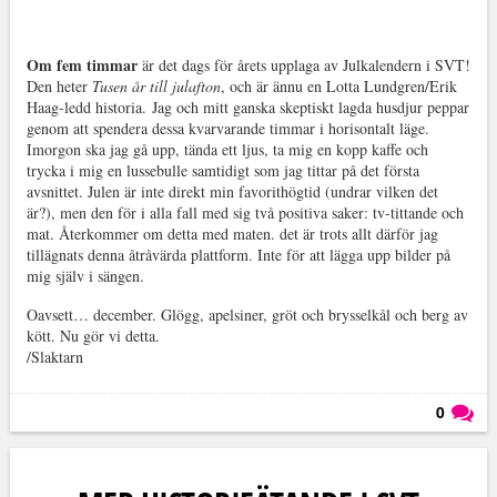
Om fem timmar
är det dags för årets upplaga av Julkalendern i SVT!
Den heter
Tusen år till julafton
, och är ännu en Lotta Lundgren/Erik
Haag-ledd historia. Jag och mitt ganska skeptiskt lagda husdjur peppar
genom att spendera dessa kvarvarande timmar i horisontalt läge.
Imorgon ska jag gå upp, tända ett ljus, ta mig en kopp kaffe och
trycka i mig en lussebulle samtidigt som jag tittar på det första
avsnittet. Julen är inte direkt min favorithögtid (undrar vilken det
är?), men den för i alla fall med sig två positiva saker: tv-tittande och
mat. Återkommer om detta med maten. det är trots allt därför jag
tillägnats denna åtråvärda plattform. Inte för att lägga upp bilder på
mig själv i sängen.
Oavsett… december. Glögg, apelsiner, gröt och brysselkål och berg av
kött. Nu gör vi detta.
/Slaktarn
0
Läs kommentarer (
0
)