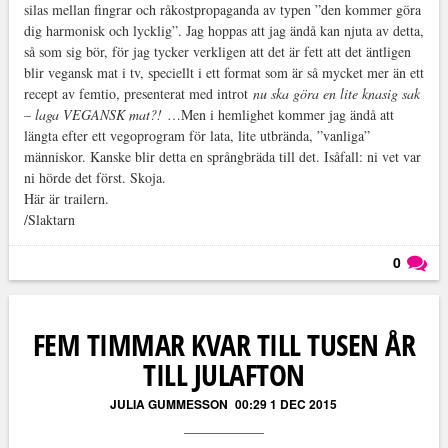
silas mellan fingrar och råkostpropaganda av typen ”den kommer göra
dig harmonisk och lycklig”. Jag hoppas att jag ändå kan njuta av detta,
så som sig bör, för jag tycker verkligen att det är fett att det äntligen
blir vegansk mat i tv, speciellt i ett format som är så mycket mer än ett
recept av femtio, presenterat med introt
nu ska göra en lite knasig sak
– laga VEGANSK mat?!
…Men i hemlighet kommer jag ändå att
längta efter ett vegoprogram för lata, lite utbrända, ”vanliga”
människor. Kanske blir detta en språngbräda till det. Isåfall: ni vet var
ni hörde det först. Skoja.
Här är trailern.
/Slaktarn
0
Läs kommentarer (
0
)
FEM TIMMAR KVAR TILL TUSEN ÅR
TILL JULAFTON
JULIA GUMMESSON
00:29 1 DEC 2015