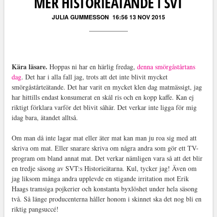
MER HISTORIEÄTANDE I SVT
JULIA GUMMESSON
16:56 13 NOV 2015
Kära läsare.
Hoppas ni har en härlig fredag,
denna smörgåstårtans
dag
. Det har i alla fall jag, trots att det inte blivit mycket
smörgåstårteätande. Det har varit en mycket klen dag matmässigt, jag
har hittills endast konsumerat en skål ris och en kopp kaffe. Kan ej
riktigt förklara varför det blivit såhär. Det verkar inte ligga för mig
idag bara, ätandet alltså.
Om man då inte lagar mat eller äter mat kan man ju roa sig med att
skriva om mat. Eller snarare skriva om några andra som gör ett TV-
program om bland annat mat. Det verkar nämligen vara så att det blir
en tredje säsong av SVT:s Historieätarna. Kul, tycker jag! Även om
jag liksom många andra upplevde en stigande irritation mot Erik
Haags tramsiga pojkerier och konstanta byxlöshet under hela säsong
två. Så länge producenterna håller honom i skinnet ska det nog bli en
riktig pangsuccé!