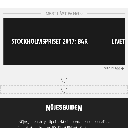
MEST LÄST PÅ NG
STOCKHOLMSPRISET 2017: BAR
LIVET
Mer inlägg
Nöjesguiden är partipolitiskt obunden, men du kan alltid
lita på att vi brinner för jämställdhet. Vi är