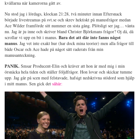
kvällarna när kamerorna gått av.
Nu stod jag i lördags, klockan 21:28, två minuter innan Eftersnack
började livestreamas på svt.se och skrev hektiskt på manusfrågor medan
Ace Wilder framförde sitt nummer en sista gång. Plötsligt ser jag… vänta
nu. Jag är ju inne och skriver bland Christer Björkmans frågor? Oj då, då
Bara det att där inte fanns något
scrollar vi upp en bit i manus.
manus
. Jag vet inte exakt hur (har dock mina teorier) men alla frågor till
både Oscar och Ace hade på något sätt raderats från min
manusanteckning.
PANIK.
Smsar Producent-Elin och kräver att hon är med mig i min
örsnäcka hela tiden och ställer följdfrågor. Hon lovar och skickar tumme
upp. Jag går på scen med felstavade, hafsigt nedskrivna stödord som hjälp
i mitt manus. Sen gick det
såhär: