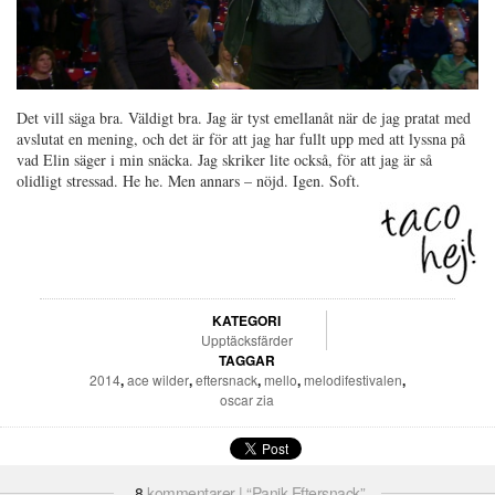
Det vill säga bra. Väldigt bra. Jag är tyst emellanåt när de jag pratat med
avslutat en mening, och det är för att jag har fullt upp med att lyssna på
vad Elin säger i min snäcka. Jag skriker lite också, för att jag är så
olidligt stressad. He he. Men annars – nöjd. Igen. Soft.
KATEGORI
Upptäcksfärder
TAGGAR
2014
,
ace wilder
,
eftersnack
,
mello
,
melodifestivalen
,
oscar zia
8
kommentarer | “Panik-Eftersnack”