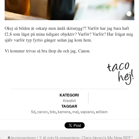
Okej så bilden är oskarp men ändå skitsnygg?? Varför har jag bara haft
f2,8 som lägst på mina tidigare objektiv? Varför? Varför? Har frågat mig
själv varför typ fyrtio gånger sedan jag kom hem.
Vi kommer trivas så bra ihop du och jag, Canon.
KATEGORI
Kreativt
TAGGAR
5d
,
canon
,
foto
,
kamera
,
mat
,
vapiano
,
william
8
kommentarer | “Låt mig få presentera: Clara Henry’s My New BFF”