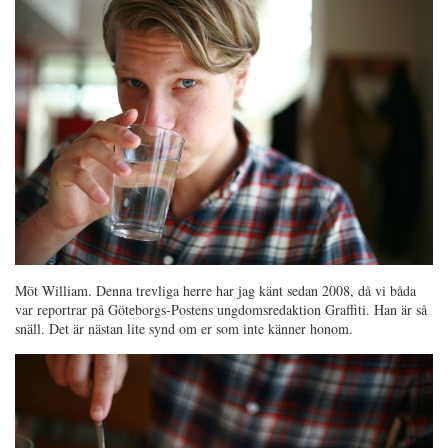
Möt William. Denna trevliga herre har jag känt sedan 2008, då vi båda
var reportrar på Göteborgs-Postens ungdomsredaktion Graffiti. Han är så
snäll. Det är nästan lite synd om er som inte känner honom.