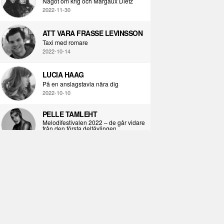
Något om krig och Margaux Dietz
2022-11-30
ATT VARA FRASSE LEVINSSON
Taxi med romare
2022-10-14
LUCIA HAAG
På en anslagstavla nära dig
2022-10-10
PELLE TAMLEHT
Melodifestivalen 2022 – de går vidare
från den första deltävlingen
2022-02-02
I KORPENS SKUGGA
Själva definitionen av ondska
2021-06-28
ÖPPNA BOKEN
Kropps-dagbok
2021-06-24