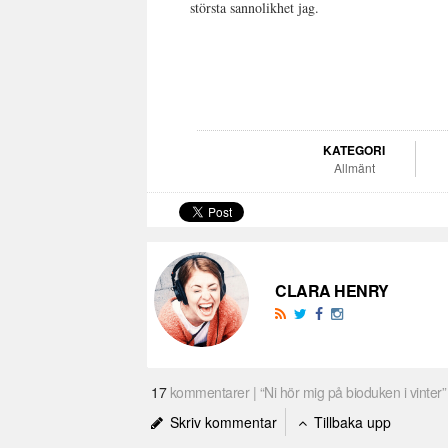
största sannolikhet jag.
KATEGORI
Allmänt
CLARA HENRY
17
kommentarer | “Ni hör mig på bioduken i vinter”
Skriv kommentar
Tillbaka upp