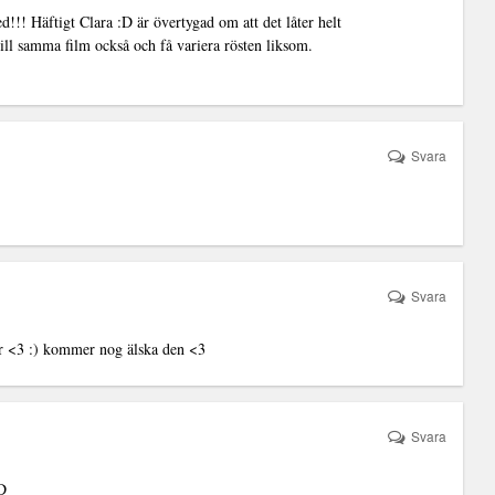
!! Häftigt Clara :D är övertygad om att det låter helt
r till samma film också och få variera rösten liksom.
Svara
Svara
nter <3 :) kommer nog älska den <3
Svara
:D