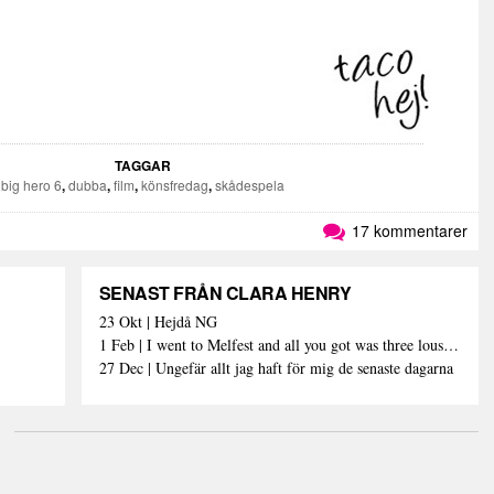
TAGGAR
big hero 6
,
dubba
,
film
,
könsfredag
,
skådespela
17 kommentarer
SENAST FRÅN CLARA HENRY
23 Okt | Hejdå NG
1 Feb | I went to Melfest and all you got was three lousy selfies
27 Dec | Ungefär allt jag haft för mig de senaste dagarna