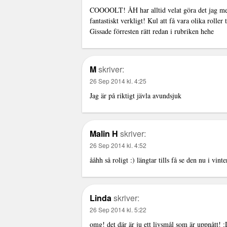
COOOOLT! ÅH har alltid velat göra det jag med!
fantastiskt verkligt! Kul att få vara olika rolle
Gissade förresten rätt redan i rubriken hehe
M
skriver:
26 Sep 2014 kl. 4:25
Jag är på riktigt jävla avundsjuk
Malin H
skriver:
26 Sep 2014 kl. 4:52
ååhh så roligt :) längtar tills få se den nu i vi
Linda
skriver:
26 Sep 2014 kl. 5:22
omg! det där är ju ett livsmål som är uppnått! 