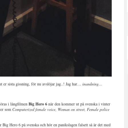
t er sista gissning, för nu avslöjar jag..! Jag har…
inandning…
Big Hero 6
höras i långfilmen
när den kommer ut på svenska i vinter
ärer som
Computerized female voice, Woman on street, Female police
ser Big Hero 6 på svenska och hör en panikslagen falsett så är det med