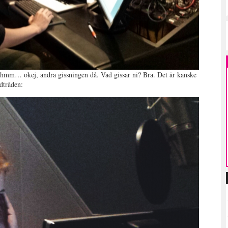
 hmm… okej, andra gissningen då. Vad gissar ni? Bra. Det är kanske
edtråden: