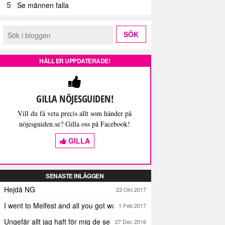
5
Se männen falla
HÅLL ER UPPDATERADE!
GILLA NÖJESGUIDEN!
Vill du få veta precis allt som händer på
nöjesguiden.se? Gilla oss på Facebook!
GILLA
SENASTE INLÄGGEN
Hejdå NG
23 Okt 2017
I went to Melfest and all you got was three lousy selfies
1 Feb 2017
Ungefär allt jag haft för mig de senaste dagarna
27 Dec 2016