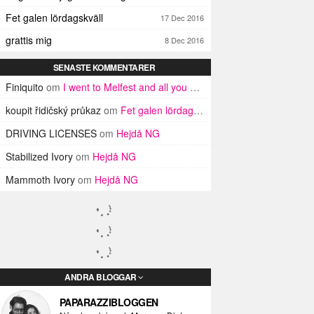
Fet galen lördagskväll
17 Dec 2016
grattis mig
8 Dec 2016
SENASTE KOMMENTARER
Finiquito
om
I went to Melfest and all you got was three lousy selfies
koupit řidičský průkaz
om
Fet galen lördagskväll
DRIVING LICENSES
om
Hejdå NG
Stabilized Ivory
om
Hejdå NG
Mammoth Ivory
om
Hejdå NG
ANDRA BLOGGAR
PAPARAZZIBLOGGEN