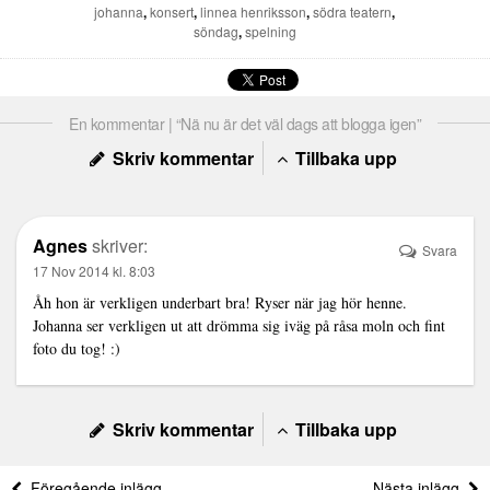
johanna
,
konsert
,
linnea henriksson
,
södra teatern
,
söndag
,
spelning
En kommentar | “Nä nu är det väl dags att blogga igen”
Skriv kommentar
Tillbaka upp
Agnes
skriver:
Svara
17 Nov 2014 kl. 8:03
Åh hon är verkligen underbart bra! Ryser när jag hör henne.
Johanna ser verkligen ut att drömma sig iväg på råsa moln och fint
foto du tog! :)
Skriv kommentar
Tillbaka upp
Föregående inlägg
Nästa inlägg