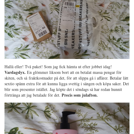
Hallå eller! Två paket! Som jag fick hämta ut efter jobbet idag!
Vardagslyx.
En glömmer liksom bort att en betalat massa pengar för
skiten, och så fraktkostnader på det, för att slippa gå i affärer. Betalar lätt
sextio spänn extra för att kunna ligga svettig i sängen och köpa saker. Det
blir som presenter istället. Jag köpte det i söndags så har redan hunnit
Precis som julafton.
förtränga att jag betalade för det.