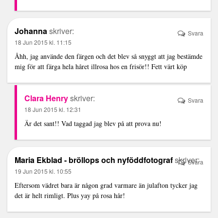
Johanna
skriver:
Svara
18 Jun 2015 kl. 11:15
Åhh, jag använde den färgen och det blev så snyggt att jag bestämde
mig för att färga hela håret illrosa hos en frisör!! Fett värt köp
Clara Henry
skriver:
Svara
18 Jun 2015 kl. 12:31
Är det sant!! Vad taggad jag blev på att prova nu!
Maria Ekblad - bröllops och nyföddfotograf
skriver:
Svara
19 Jun 2015 kl. 10:55
Eftersom vädret bara är någon grad varmare än julafton tycker jag
det är helt rimligt. Plus yay på rosa hår!