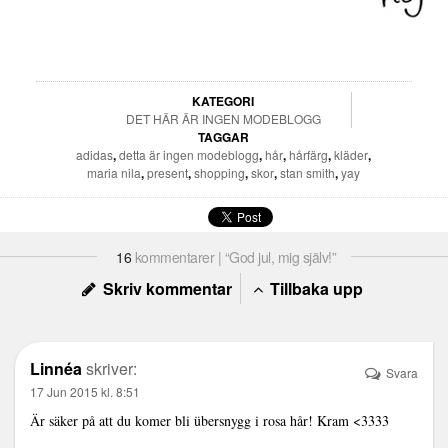
KATEGORI
DET HÄR ÄR INGEN MODEBLOGG
TAGGAR
adidas
,
detta är ingen modeblogg
,
hår
,
hårfärg
,
kläder
,
maria nila
,
present
,
shopping
,
skor
,
stan smith
,
yay
16
kommentarer | “God jul, mig själv!”
Skriv kommentar
Tillbaka upp
Linnéa
skriver:
Svara
17 Jun 2015 kl. 8:51
Är säker på att du komer bli übersnygg i rosa hår! Kram <3333