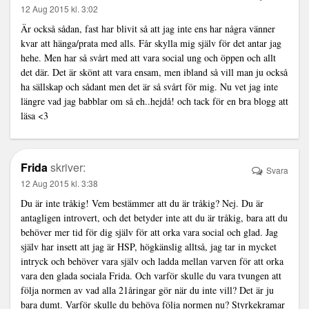
12 Aug 2015 kl. 3:02
Är också sådan, fast har blivit så att jag inte ens har några vänner
kvar att hänga/prata med alls. Får skylla mig själv för det antar jag
hehe. Men har så svårt med att vara social ung och öppen och allt
det där. Det är skönt att vara ensam, men ibland så vill man ju också
ha sällskap och sådant men det är så svårt för mig. Nu vet jag inte
längre vad jag babblar om så eh..hejdå! och tack för en bra blogg att
läsa <3
Frida
skriver:
Svara
12 Aug 2015 kl. 3:38
Du är inte tråkig! Vem bestämmer att du är tråkig? Nej. Du är
antagligen introvert, och det betyder inte att du är tråkig, bara att du
behöver mer tid för dig själv för att orka vara social och glad. Jag
själv har insett att jag är HSP, högkänslig alltså, jag tar in mycket
intryck och behöver vara själv och ladda mellan varven för att orka
vara den glada sociala Frida. Och varför skulle du vara tvungen att
följa normen av vad alla 21åringar gör när du inte vill? Det är ju
bara dumt. Varför skulle du behöva följa normen nu? Styrkekramar