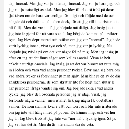
deprimerad. Men jag var ju inte deprimerad. Jag var ju bara jag, och
jag var ju naturligt asocial. Men jag blev till slut så trött på deras
tjat (även om de bara var oroliga för mig) och följde med de och
hängde då och då(inte på puben dock, för att jag vill inte riskera att
bli full). Men det var ju då jag började må dåligt. Jag insåg ju att
jag inte är gjord för att vara social. Jag började komma på ursäkter
igen. Jag blev deprimerad och osäker om jag var ”normal”. Jag hade
varit lycklig innan, visst tyst och så, men jag var ju lycklig. Nu
började jag tvivla på om det var något fel på mig. Men jag insåg ju
efter ett tag att det finns något som kallas asocial. Vissa är helt
enkelt naturligt osociala. Jag insåg ju att det var bisarrt att rätta mig
in i leden och vara vad andra personer tycker. Bryr man sig bara om
vad andra tycker så försvinner ju man själv. Man blir ju en av de där
ansiktslösa personerna, de som skrattar lite för högt men slutar le
när personen ifråga vänder sig om. Jag började skita i vad andra
tyckte, jag blev den osociala personen jag är idag. Visst, jag
förlorade några vänner, men istället fick jag några få, obetalbara
vänner. De som stannar kvar i vått och torrt och blir inte irriterade
om jag inte vill hänga med på puben. De känner mig, och vet hur
jag är. Jag blev, trots att jag inte var ”normal”, lycklig igen. Så ja,
jag vet hur det är. Men du är inte ensam ska du veta.