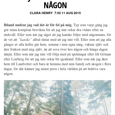
NÅGON
CLARA HENRY
7:55 11 AUG 2015
Ibland undrar jag vad det är för fel på mig.
Typ som varje gång jag
gör mina kompisar besvikna för att jag inte orkar dra vidare efter en
utekväll. Eller som när jag säger att jag kanske följer med någonstans, för
de vet att
”kanske”
alltid slutar med att jag inte vill. Eller som att jag alla
gånger av alla hellre går hem, somnar i min egna säng, vaknar själv och
äter frukost med mig själv, än att sova över hos någon och hänga dagen
därpå. Eller som när jag inte vill följa med på spelningar eller till Grönan
eller Liseberg för att jag inte orkar bli igenkänd. Eller som när jag åker
hem till Landvetter och bara är hemma med min familj och skogen i flera
dagar, för där känner jag minst press i hela världen på att behöva vara
någon.