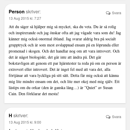
Person
skriver:
Svara
13 Aug 2015 kl. 7:27
Att du säger så hjälper mig så mycket, ska du veta. Du är så rolig
och inspirerande och jag önskar ofta att jag vågade vara som du! Jag
känner mig också onormal ibland. Jag svarar aldrig bra på socialt
grupptryck och är som mest avslappnad ensam på en löprunda eller
promenad i skogen. Och det handlar nog om att vara introvert. Och
det är något biologiskt, det går inte att ändra på. Det går
bokstavligen att genom ett par hjärntester ta reda på om en person är
extrovert eller introvert. Det är inget fel med att vara det, alla
förtjänar att vara lyckliga på sitt sätt. Detta får mig också att känna
mig lite mindre ensam om det, och lite mer okej med mig själv. Ett
lästips om du orkar (den är ganska lång…) är ”Quiet” av Susan
Cain. Den förklarar det mesta!
H
skriver:
Svara
13 Aug 2015 kl. 9:00