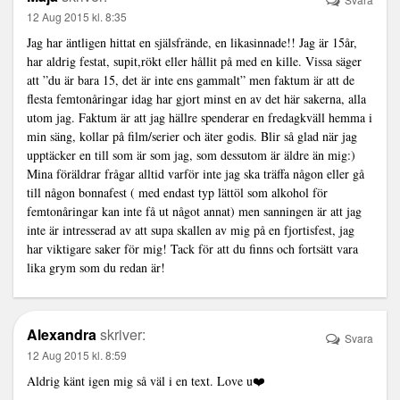
12 Aug 2015 kl. 8:35
Jag har äntligen hittat en själsfrände, en likasinnade!! Jag är 15år,
har aldrig festat, supit,rökt eller hållit på med en kille. Vissa säger
att ”du är bara 15, det är inte ens gammalt” men faktum är att de
flesta femtonåringar idag har gjort minst en av det här sakerna, alla
utom jag. Faktum är att jag hällre spenderar en fredagkväll hemma i
min säng, kollar på film/serier och äter godis. Blir så glad när jag
upptäcker en till som är som jag, som dessutom är äldre än mig:)
Mina föräldrar frågar alltid varför inte jag ska träffa någon eller gå
till någon bonnafest ( med endast typ lättöl som alkohol för
femtonåringar kan inte få ut något annat) men sanningen är att jag
inte är intresserad av att supa skallen av mig på en fjortisfest, jag
har viktigare saker för mig! Tack för att du finns och fortsätt vara
lika grym som du redan är!
Alexandra
skriver:
Svara
12 Aug 2015 kl. 8:59
Aldrig känt igen mig så väl i en text. Love u❤️