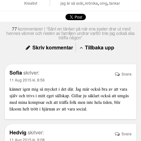
Kreativt
jag är så svår
,
krönika
,
omg
,
tankar
77
kommentarer | “Sånt en tänker på när ens syster drar ut med
hennes vänner och resten av familjen undrar varför inte jag också ska
träffa någon”
Skriv kommentar
Tillbaka upp
Sofia
skriver:
Svara
11 Aug 2015 kl. 8:56
känner igen mig så mycket i det där. Jag mår också bra av att vara
själv och trivs i mitt eget sällskap. Gillar ju såklart också att umgås
med mina kompisar och att träffa folk men inte hela tiden, blir
liksom helt trött i hjärnan av att vara social.
Hedvig
skriver:
Svara
11 Aug 2015 kl. 9:08