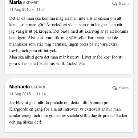
Maria
skriver:
Svara
11 Aug 2015 kl. 11:04
Det är då man ska komma ihåg att man inte alls är ensam om att
känna som man gör! Är också en sådan som ofta längtar hem när
jag väl går ut på krogen. Det bästa med att åka iväg är ju att komma
hem igen. Älskar att vara för mig själv, eller bara vara med de
människor som står mig närmast. Ingen press på att vara extra
trevlig och göra ett intryck.
Man ska alltid göra det man mår bäst av! Livet är för kort för att
göra saker bara för andras skull. /också 94a
Michaela
skriver:
Svara
11 Aug 2015 kl. 11:14
Jag blev så glad när du pratade om detta i ditt sommarprat.
Klargjorde en gång för alla att introvert vs extrovert är hur man
samlar energi och inte graden av sociala skills. Jag är precis likadan
och jag älskar det!