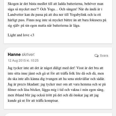
Skogen är det bästa medlet till att ladda batterierna, behöver man
säga så mycket mer?! Och Yoga… Och sängen! När du ändå är i
Landvetter kan du passa på att dra ner till Yogabylink och ta ett
härligt pass. Finns nog inte så mycket bättre än att bara fokusera på
sig själv på sin egen matta när batterierna är låga.
Light and love <3
Hanne
skriver:
Svara
12 Aug 2015 kl. 10:25
Jag tycker inte att det är något dåligt med det! Visst är det bra att
inte sitta inne jämt och gå ut för att träffa folk lite då och då, men
du ska inte alls känna dig tvungen att ha sena utekvällar och sådär.
Jag är precis likadant: jag tycker mer om att vara hemma och se på
filmer och läsa böcker, lägga mig i tid och vakna i min egen säng,
men ibland blir jag också trött på det och då önskar jag att jag
kunde gå ut för att träffa kompisar.