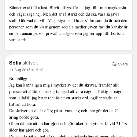
Känner exakt likadant. Blivit utfryst för att jag följt min magkänsla
och vågat säga nej. Men det är så starkt och du ska vara så jävla
stolt. Gör vad du vill. Våga säga nej. Du är så fin som du är och den
personen som du visar genom sociala medier (även fast du kanske är
en helt annan person privat) är någon som jag ser upp till. Fortsätt
vara stark.
Sofia
skriver:
Svara
11 Aug 2015 kl. 9:10
Bra inlägg!
Jag kan känna igen mig i mycket av det du skriver, framför allt
pressen att alltid känna sig tvingad att vara någon. Tråkig är något
som iallafall jag hatar (det är ett ett starkt ord, ogillar starkt är
bättre) att höra.
Du skriver att du är dålig på att vara ung och inte gör det en 21-
åring borde göra.
Glöm då inte att du har gjort och gör saker som ytterst få vid 21 års
ålder har gjort och gör.
Du har skrivit en bok (!) om det tabubelagda ämnet mens, vloggar