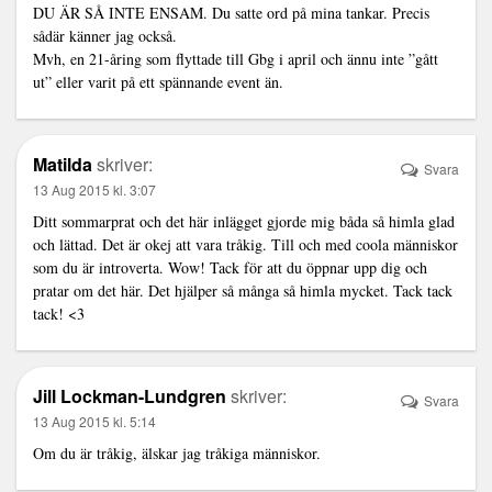
DU ÄR SÅ INTE ENSAM. Du satte ord på mina tankar. Precis
sådär känner jag också.
Mvh, en 21-åring som flyttade till Gbg i april och ännu inte ”gått
ut” eller varit på ett spännande event än.
Matilda
skriver:
Svara
13 Aug 2015 kl. 3:07
Ditt sommarprat och det här inlägget gjorde mig båda så himla glad
och lättad. Det är okej att vara tråkig. Till och med coola människor
som du är introverta. Wow! Tack för att du öppnar upp dig och
pratar om det här. Det hjälper så många så himla mycket. Tack tack
tack! <3
Jill Lockman-Lundgren
skriver:
Svara
13 Aug 2015 kl. 5:14
Om du är tråkig, älskar jag tråkiga människor.