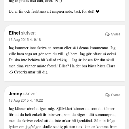
Jag är precis lika dan, dock 19 ;)
Du är fin och fruktansvärt inspirerande, tack för det! ❤️
Ethel
skriver:
Svara
13 Aug 2015 kl. 9:18
Jag kommer inte skriva en roman eller så i denna kommentar. Jag
ville bara säga att gör som du vill, gå hem. Jag gör oftast så också.
Du ska inte behöva bli kallad tråkig… Jag är ledsen för din skull
men dina vänner måste förstå! Eller? Ha det bra bästa bästa Clara
<3 Cyberkramar till dig
Jenny
skriver:
Svara
13 Aug 2015 kl. 10:22
Jag känner absolut igen mig. Självklart känner du som du känner
för att du helt enkelt är introvert, som du säger i ditt sommarprat,
men du skriver också att du inte orkar bli igenkänd. Så min fråga
lyder: om jag/någon skulle se dig på stan t.ex, kan en komma fram