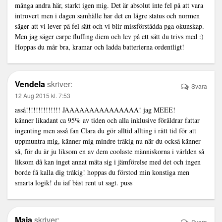
många andra här, starkt igen mig. Det är absolut inte fel på att vara
introvert men i dagen samhälle har det en lägre status och normen
säger att vi lever på fel sätt och vi blir missförstådda pga okunskap.
Men jag säger carpe fluffing diem och lev på ett sätt du trivs med :)
Hoppas du mår bra, kramar och ladda batterierna ordentligt!
Vendela
skriver:
Svara
12 Aug 2015 kl. 7:53
asså!!!!!!!!!!!!!! JAAAAAAAAAAAAAAA! jag MEEE!
känner likadant ca 95% av tiden och alla inklusive föräldrar fattar
ingenting men asså fan Clara du gör alltid allting i rätt tid för att
uppmuntra mig, känner mig mindre tråkig nu när du också känner
så, för du är ju liksom en av dem coolaste människorna i världen så
liksom då kan inget annat mäta sig i jämförelse med det och ingen
borde få kalla dig tråkig! hoppas du förstod min konstiga men
smarta logik! du iaf bäst rent ut sagt. puss
Maja
skriver:
Svara