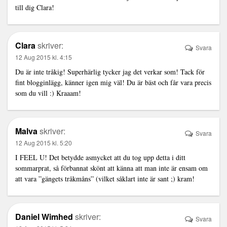
till dig Clara!
Clara
skriver:
Svara
12 Aug 2015 kl. 4:15
Du är inte tråkig! Superhärlig tycker jag det verkar som! Tack för
fint blogginlägg, känner igen mig väl! Du är bäst och får vara precis
som du vill :) Kraaam!
Malva
skriver:
Svara
12 Aug 2015 kl. 5:20
I FEEL U! Det betydde asmycket att du tog upp detta i ditt
sommarprat, så förbannat skönt att känna att man inte är ensam om
att vara ”gängets tråkmåns” (vilket såklart inte är sant ;) kram!
Daniel Wimhed
skriver:
Svara