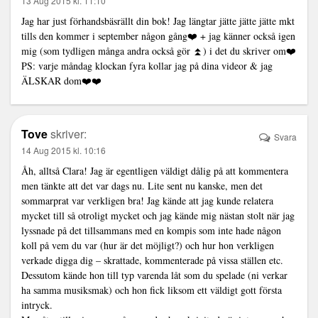
13 Aug 2015 kl. 11:10
Jag har just förhandsbäsrällt din bok! Jag längtar jätte jätte jätte mkt
tills den kommer i september någon gång❤️ + jag känner också igen
mig (som tydligen många andra också gör ⏫) i det du skriver om❤️
PS: varje måndag klockan fyra kollar jag på dina videor & jag
ÄLSKAR dom❤️❤️
Tove
skriver:
Svara
14 Aug 2015 kl. 10:16
Åh, alltså Clara! Jag är egentligen väldigt dålig på att kommentera
men tänkte att det var dags nu. Lite sent nu kanske, men det
sommarprat var verkligen bra! Jag kände att jag kunde relatera
mycket till så otroligt mycket och jag kände mig nästan stolt när jag
lyssnade på det tillsammans med en kompis som inte hade någon
koll på vem du var (hur är det möjligt?) och hur hon verkligen
verkade digga dig – skrattade, kommenterade på vissa ställen etc.
Dessutom kände hon till typ varenda låt som du spelade (ni verkar
ha samma musiksmak) och hon fick liksom ett väldigt gott första
intryck.