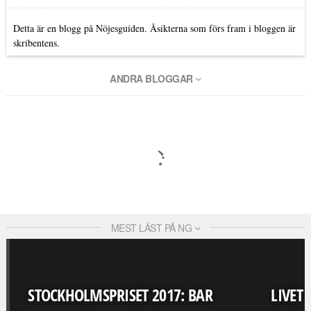
Detta är en blogg på Nöjesguiden. Åsikterna som förs fram i bloggen är
skribentens.
ANDRA BLOGGAR
MEST LÄST PÅ NG
STOCKHOLMSPRISET 2017: BAR
LIVET