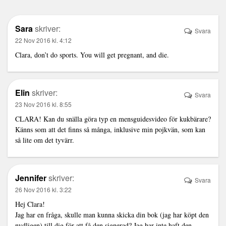
Sara
skriver:
Svara
22 Nov 2016 kl. 4:12
Clara, don’t do sports. You will get pregnant, and die.
Elin
skriver:
Svara
23 Nov 2016 kl. 8:55
CLARA! Kan du snälla göra typ en mensguidesvideo för kukbärare?
Känns som att det finns så många, inklusive min pojkvän, som kan
så lite om det tyvärr.
Jennifer
skriver:
Svara
26 Nov 2016 kl. 3:22
Hej Clara!
Jag har en fråga, skulle man kunna skicka din bok (jag har köpt den
nydligen) till dig för att få den signerad? Jag har inte haft den