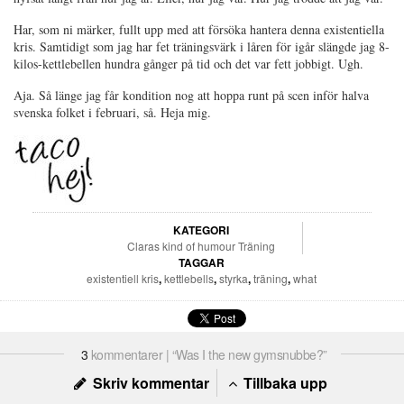
Har, som ni märker, fullt upp med att försöka hantera denna existentiella
kris. Samtidigt som jag har fet träningsvärk i låren för igår slängde jag 8-
kilos-kettlebellen hundra gånger på tid och det var fett jobbigt. Ugh.
Aja. Så länge jag får kondition nog att hoppa runt på scen inför halva
svenska folket i februari, så. Heja mig.
KATEGORI
Claras kind of humour
Träning
TAGGAR
existentiell kris
,
kettlebells
,
styrka
,
träning
,
what
3
kommentarer | “Was I the new gymsnubbe?”
Skriv kommentar
Tillbaka upp