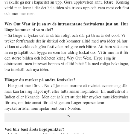
vi skulle gå ner i kapacitet än upp. Göra upplevelsen ännu fetare. Konstig
värld man lever i där det hela tiden ska trissas upp och vara mest och flest
och mer mer mer.
Way Out West är ju en av de intressantaste festivalerna just nu. Hur
länge kommer ni vara det?
– Så länge vi tycker det är så här roligt och står på tårna är det cool. Vi
tycker fortfarande det är skitkul och kommer alltid med nya idéer på hur
vi kan utveckla och göra festivalen roligare och bättre. Att bara staketera
in en gräsplätt och bygga en scen har aldrig lockat oss. Vi är mer in it för
den större bilden och helheten kring Way Out West. Hype i sig är
ointressant, men intresset hoppas vi alltid bibehålla med roliga bokningar,
bra innehåll och nya idéer.
Hänger du mycket på andra festivaler?
– Har gjort mer förr… Nu väljer man snarare ett oväntat evenemang där
man kan lära sig något nytt eller hitta annan inspiration. En matfestival i
Indien eller liknande. Men det är klart att det blir mycket musikfestivaler
för oss, om inte annat för att vi genom Luger representerar
mycket artister som spelar runt om i Norden.
Vad blir bäst årets höjdpunkter?