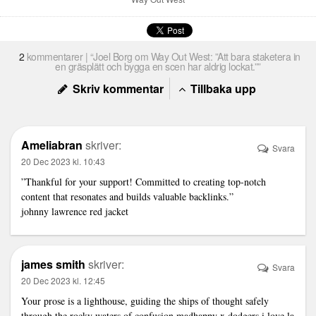
2
kommentarer | “Joel Borg om Way Out West: ”Att bara staketera in
en gräsplätt och bygga en scen har aldrig lockat.””
Skriv kommentar
Tillbaka upp
Ameliabran
skriver:
Svara
20 Dec 2023 kl. 10:43
”Thankful for your support! Committed to creating top-notch
content that resonates and builds valuable backlinks.”
johnny lawrence red jacket
james smith
skriver:
Svara
20 Dec 2023 kl. 12:45
Your prose is a lighthouse, guiding the ships of thought safely
through the rocky waters of confusion.
madhappy x dodgers i love la