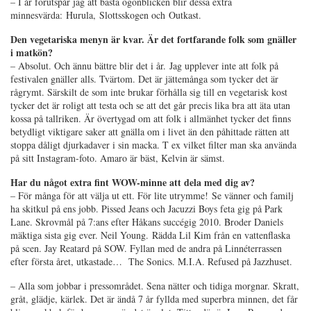
– I år förutspår jag att bästa ögonblicken blir dessa extra
minnesvärda: Hurula, Slottsskogen och Outkast.
Den vegetariska menyn är kvar. Är det fortfarande folk som gnäller
i matkön?
– Absolut. Och ännu bättre blir det i år. Jag upplever inte att folk på
festivalen gnäller alls. Tvärtom. Det är jättemånga som tycker det är
rågrymt. Särskilt de som inte brukar förhålla sig till en vegetarisk kost
tycker det är roligt att testa och se att det går precis lika bra att äta utan
kossa på tallriken. Är övertygad om att folk i allmänhet tycker det finns
betydligt viktigare saker att gnälla om i livet än den påhittade rätten att
stoppa dåligt djurkadaver i sin macka. T ex vilket filter man ska använda
på sitt Instagram-foto. Amaro är bäst, Kelvin är sämst.
Har du något extra fint WOW-minne att dela med dig av?
– För många för att välja ut ett. För lite utrymme! Se vänner och familj
ha skitkul på ens jobb. Pissed Jeans och Jacuzzi Boys feta gig på Park
Lane. Skrovmål på 7:ans efter Håkans succégig 2010. Broder Daniels
mäktiga sista gig ever. Neil Young. Rädda Lil Kim från en vattenflaska
på scen. Jay Reatard på SOW. Fyllan med de andra på Linnéterrassen
efter första året, utkastade… The Sonics. M.I.A. Refused på Jazzhuset.
– Alla som jobbar i pressområdet. Sena nätter och tidiga morgnar. Skratt,
gråt, glädje, kärlek. Det är ändå 7 år fyllda med superbra minnen, det får