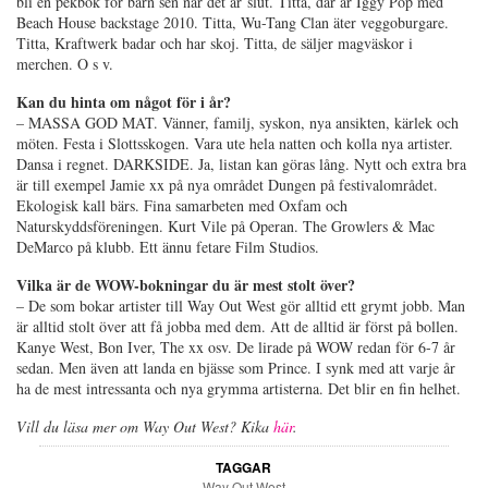
bli en pekbok för barn sen när det är slut. Titta, där är Iggy Pop med
Beach House backstage 2010. Titta, Wu-Tang Clan äter veggoburgare.
Titta, Kraftwerk badar och har skoj. Titta, de säljer magväskor i
merchen. O s v.
Kan du hinta om något för i år?
– MASSA GOD MAT. Vänner, familj, syskon, nya ansikten, kärlek och
möten. Festa i Slottsskogen. Vara ute hela natten och kolla nya artister.
Dansa i regnet. DARKSIDE. Ja, listan kan göras lång. Nytt och extra bra
är till exempel Jamie xx på nya området Dungen på festivalområdet.
Ekologisk kall bärs. Fina samarbeten med Oxfam och
Naturskyddsföreningen. Kurt Vile på Operan. The Growlers & Mac
DeMarco på klubb. Ett ännu fetare Film Studios.
Vilka är de WOW-bokningar du är mest stolt över?
– De som bokar artister till Way Out West gör alltid ett grymt jobb. Man
är alltid stolt över att få jobba med dem. Att de alltid är först på bollen.
Kanye West, Bon Iver, The xx osv. De lirade på WOW redan för 6-7 år
sedan. Men även att landa en bjässe som Prince. I synk med att varje år
ha de mest intressanta och nya grymma artisterna. Det blir en fin helhet.
Vill du läsa mer om Way Out West? Kika
här
.
TAGGAR
Way Out West