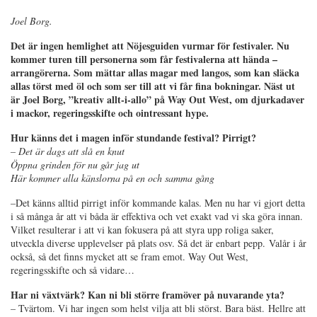
Joel Borg.
Det är ingen hemlighet att Nöjesguiden vurmar för festivaler. Nu
kommer turen till personerna som får festivalerna att hända –
arrangörerna. Som mättar allas magar med langos, som kan släcka
allas törst med öl och som ser till att vi får fina bokningar.
Näst ut
är Joel Borg, ”kreativ allt-i-allo” på Way Out West, om djurkadaver
i mackor, regeringsskifte och ointressant hype.
Hur känns det i magen inför stundande festival?
Pirrigt?
– Det är dags att slå en knut
Öppna grinden för nu går jag ut
Här kommer alla känslorna på en och samma gång
–Det känns alltid pirrigt inför kommande kalas. Men nu har vi gjort detta
i så många år att vi båda är effektiva och vet exakt vad vi ska göra innan.
Vilket resulterar i att vi kan fokusera på att styra upp roliga saker,
utveckla diverse upplevelser på plats osv. Så det är enbart pepp. Valår i år
också, så det finns mycket att se fram emot. Way Out West,
regeringsskifte och så vidare…
Har ni växtvärk? Kan ni bli större framöver på nuvarande yta?
– Tvärtom. Vi har ingen som helst vilja att bli störst. Bara bäst. Hellre att