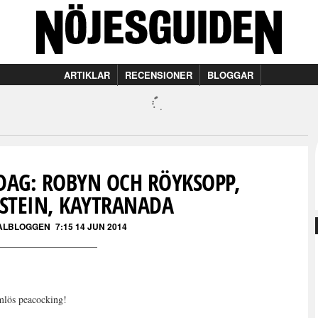
ARTIKLAR
RECENSIONER
BLOGGAR
DAG: ROBYN OCH RÖYKSOPP,
LSTEIN, KAYTRANADA
VALBLOGGEN
7:15 14 JUN 2014
amlös peacocking!