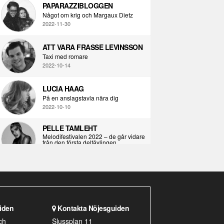
PAPARAZZIBLOGGEN
Något om krig och Margaux Dietz
2022-11-30
ATT VARA FRASSE LEVINSSON
Taxi med romare
2022-10-14
LUCIA HAAG
På en anslagstavla nära dig
2022-10-10
PELLE TAMLEHT
Melodifestivalen 2022 – de går vidare
från den första deltävlingen
2022-02-02
I KORPENS SKUGGA
Själva definitionen av ondska
2021-06-28
iden
Kontakta Nöjesguiden
ÖPPNA BOKEN
ch
Slussplan 11
Kropps-dagbok