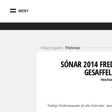
MENY
Inlägg taggade:
Röyksopp
SÓNAR 2014 FRE
GESAFFE
FESTI
Vanligt förekommande på alla festivaler: sk