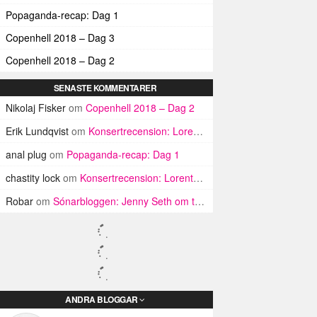
Popaganda-recap: Dag 1
Copenhell 2018 – Dag 3
Copenhell 2018 – Dag 2
SENASTE KOMMENTARER
Nikolaj Fisker
om
Copenhell 2018 – Dag 2
Erik Lundqvist
om
Konsertrecension: Lorentz, Popaganda Efterfestivalen
anal plug
om
Popaganda-recap: Dag 1
chastity lock
om
Konsertrecension: Lorentz, Popaganda Efterfestivalen
Robar
om
Sónarbloggen: Jenny Seth om tapas och bas som får ryggraden att vibrera
ANDRA BLOGGAR