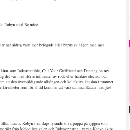
nade Robyn med Be mine.
vlar har aldrig varit mer befogade eller burits av någon med mer
 låtar som Indestructible, Call Your Girlfriend och Dancing on my
ig det var med större influenser av rock eller hårdare electro, och
om att den överväldigande allsången och kollektiva känslan i rummet
a erfarenheter som för alltid kommer att vara sammanflätade med just
en tillsammans. Robyn i en slags lysande silverpuppa på ryggen som
sksdräkt från Melodifestivalen och Röksyopparna i varsin Kanye-aktig