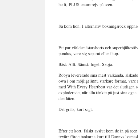
be it, PLUS ensamrejv på scen.
Så kom hon. I alternativ boxningsrock öpp
Ett par världsmästarshorts och superhjältestö
pondus, vare sig separat eller ihop.
Bäst: Allt. Sämst: Inget. Skoja.
Robyn levererade sina mest välkända, älskade
own i om möjligt ännu starkare format, vare s
med With Every Heartbeat var det slutligen s
exploderade, när alla tänkte på just sina egn
den låten.
Det gräts, kort sagt.
Efter ett kort, falskt avslut kom de in på sc
tyvärr förde tankarna kort till Dannys lysma