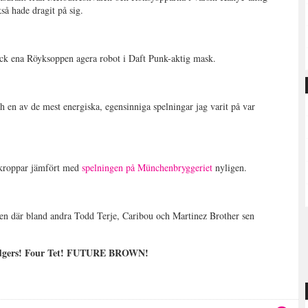
kså hade dragit på sig.
 fick ena Röyksoppen agera robot i Daft Punk-aktig mask.
ch en av de mest energiska, egensinniga spelningar jag varit på var
erkroppar jämfört med
spelningen på Münchenbryggeriet
nyligen.
n där bland andra Todd Terje, Caribou och Martinez Brother sen
 Rodgers! Four Tet! FUTURE BROWN!