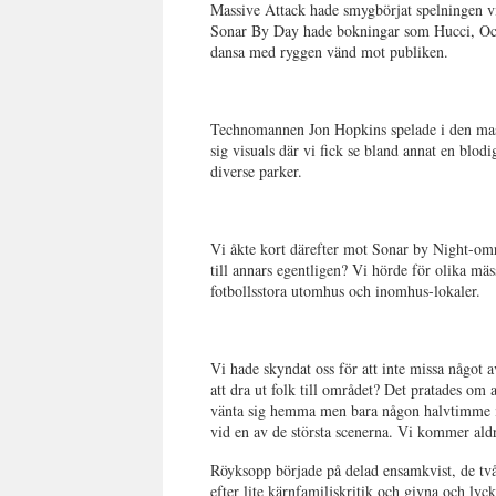
Massive Attack hade smygbörjat spelningen vi
Sonar By Day hade bokningar som Hucci, Oct
dansa med ryggen vänd mot publiken.
Technomannen Jon Hopkins spelade i den mas
sig visuals där vi fick se bland annat en blo
diverse parker.
Vi åkte kort därefter mot Sonar by Night-om
till annars egentligen? Vi hörde för olika mä
fotbollsstora utomhus och inomhus-lokaler.
Vi hade skyndat oss för att inte missa något
att dra ut folk till området? Det pratades om 
vänta sig hemma men bara någon halvtimme in 
vid en av de största scenerna. Vi kommer aldr
Röyksopp började på delad ensamkvist, de tv
efter lite kärnfamiljskritik och givna och ly