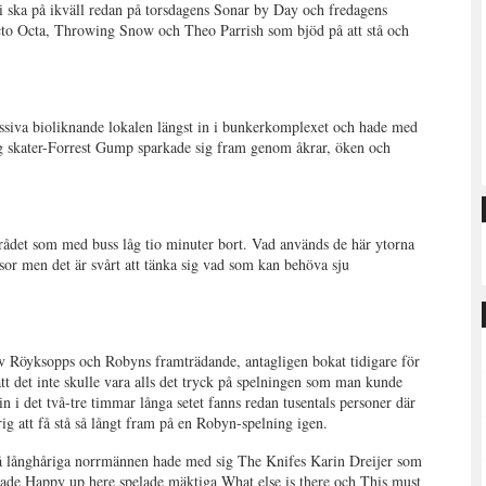
 ska på ikväll redan på torsdagens Sonar by Day och fredagens
o Octa, Throwing Snow och Theo Parrish som bjöd på att stå och
siva bioliknande lokalen längst in i bunkerkomplexet och hade med
dig skater-Forrest Gump sparkade sig fram genom åkrar, öken och
rådet som med buss låg tio minuter bort. Vad används de här ytorna
ssor men det är svårt att tänka sig vad som kan behöva sju
 av Röyksopps och Robyns framträdande, antagligen bokat tidigare för
att det inte skulle vara alls det tryck på spelningen som man kunde
i det två-tre timmar långa setet fanns redan tusentals personer där
ig att få stå så långt fram på en Robyn-spelning igen.
å långhåriga norrmännen hade med sig The Knifes Karin Dreijer som
ckade Happy up here spelade mäktiga What else is there och This must