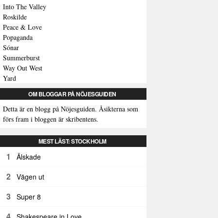
Into The Valley
Roskilde
Peace & Love
Popaganda
Sónar
Summerburst
Way Out West
Yard
OM BLOGGAR PÅ NÖJESGUIDEN
Detta är en blogg på Nöjesguiden. Åsikterna som
förs fram i bloggen är skribentens.
MEST LÄST: STOCKHOLM
1
Älskade
2
Vägen ut
3
Super 8
4
Shakespeare in Love