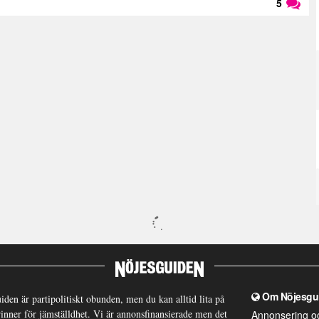
5
Läs kommentarer (
5
)
Om Nöjesgu
iden är partipolitiskt obunden, men du kan alltid lita på
brinner för jämställdhet. Vi är annonsfinansierade men det
Annonsering o