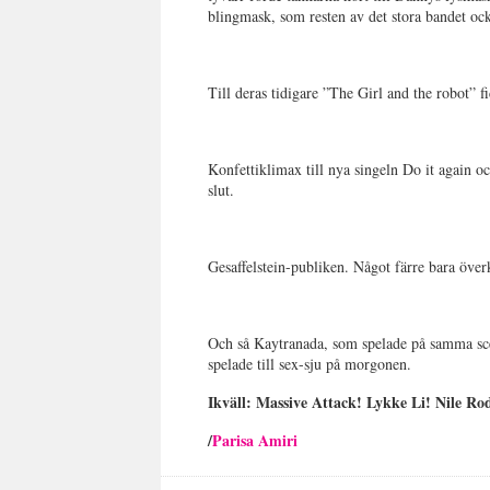
blingmask, som resten av det stora bandet oc
Till deras tidigare ”The Girl and the robot”
Konfettiklimax till nya singeln Do it again o
slut.
Gesaffelstein-publiken. Något färre bara öv
Och så Kaytranada, som spelade på samma sce
spelade till sex-sju på morgonen.
Ikväll: Massive Attack! Lykke Li! Nile
/
Parisa Amiri