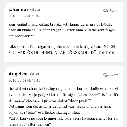
johanna
skriver:
Svara
2016-05-07 kl. 19:17
som vanligt master-aktigt bra skrivet Hanna, du är grym. DOCK
hade du kunnat sluta efter frågan ”Varför finns killarna som frågar
om bröstbilder?”
Liksom bara låta frågan hang there och inte få några svar. INGEN
VET VARFÖR DE FINNS. NI-ÄR-OÖNSKADE. DÖ :)))))))))))
Angelica
skriver:
Svara
2016-05-08 kl. 10:10
Bra skrivet och en tanke slog mig. Undrar hur det skulle se ut om vi
kvinnor, för varje gång vi får en förfrågan ”show boobs”, istället för
att radera/ blockera, i gensvar skriva ”show penis”?
Det känns som det är såhär det alltid varit sedan vi alla var små,
pojkar ska ”retas” och flickor ska säga ”sluta”.
Varför kan vi nu som kvinnor inte bara agera likadant istället för att
”städa upp” efter männen?