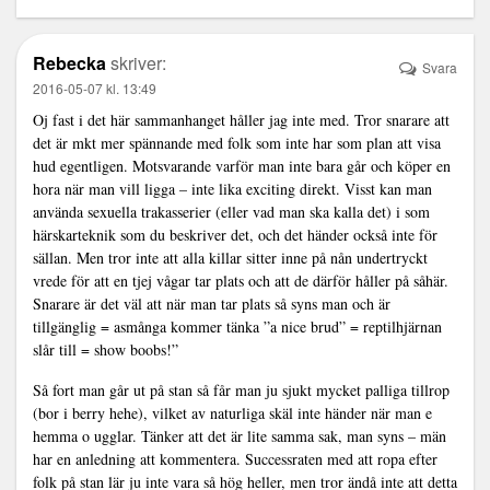
Rebecka
skriver:
Svara
2016-05-07 kl. 13:49
Oj fast i det här sammanhanget håller jag inte med. Tror snarare att
det är mkt mer spännande med folk som inte har som plan att visa
hud egentligen. Motsvarande varför man inte bara går och köper en
hora när man vill ligga – inte lika exciting direkt. Visst kan man
använda sexuella trakasserier (eller vad man ska kalla det) i som
härskarteknik som du beskriver det, och det händer också inte för
sällan. Men tror inte att alla killar sitter inne på nån undertryckt
vrede för att en tjej vågar tar plats och att de därför håller på såhär.
Snarare är det väl att när man tar plats så syns man och är
tillgänglig = asmånga kommer tänka ”a nice brud” = reptilhjärnan
slår till = show boobs!”
Så fort man går ut på stan så får man ju sjukt mycket palliga tillrop
(bor i berry hehe), vilket av naturliga skäl inte händer när man e
hemma o ugglar. Tänker att det är lite samma sak, man syns – män
har en anledning att kommentera. Successraten med att ropa efter
folk på stan lär ju inte vara så hög heller, men tror ändå inte att detta