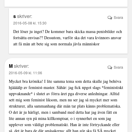
s
skriver:
Svara
2016-05-08 kl. 15:30
Det löser ju inget? De kommer bara skicka massa penisbilder och
fortsätta envisas?? Dessutom, varför ska det vara kvinnors ansvar
att få män att bete sig som normala jävla människor
M
skriver:
Svara
2016-05-09 kl. 11:06
Mycket bra krönika! I lite samma tema som detta skulle jag behöva
hjäääälp av feminist-master. Såhär: jag fick npgot slags *feministiskt
uppvaknande* i slutet av förra året pga diverse anledningar. Alltid
sett mig som feminist liksom, men nu ser jag så mycket mer som
strukturer, alla sammanhang där män tar plats känns problematiska.
O det är ju härligt, men i samband med detta har jag även fått en
lite annan syn på mina killkompisar, o i synnerhet en som jag
upplever som väldigt problematiskt. Han är inte förtryckande eller
så, det är bara de där småsakerna: allt han gör ska få SÅ mycket