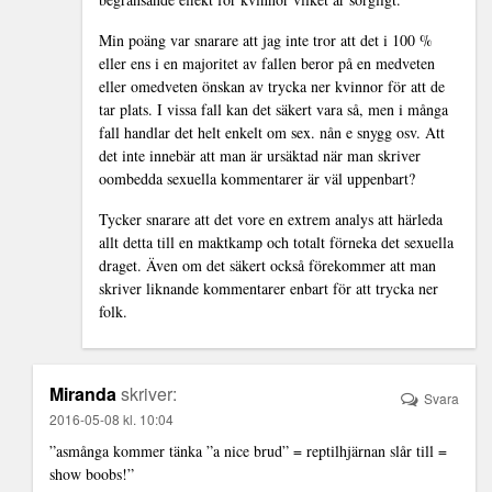
Min poäng var snarare att jag inte tror att det i 100 %
eller ens i en majoritet av fallen beror på en medveten
eller omedveten önskan av trycka ner kvinnor för att de
tar plats. I vissa fall kan det säkert vara så, men i många
fall handlar det helt enkelt om sex. nån e snygg osv. Att
det inte innebär att man är ursäktad när man skriver
oombedda sexuella kommentarer är väl uppenbart?
Tycker snarare att det vore en extrem analys att härleda
allt detta till en maktkamp och totalt förneka det sexuella
draget. Även om det säkert också förekommer att man
skriver liknande kommentarer enbart för att trycka ner
folk.
Miranda
skriver:
Svara
2016-05-08 kl. 10:04
”asmånga kommer tänka ”a nice brud” = reptilhjärnan slår till =
show boobs!”