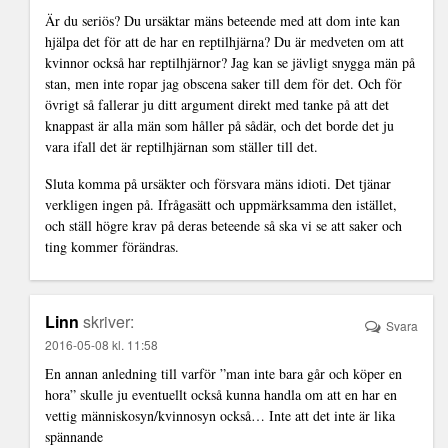
Är du seriös? Du ursäktar mäns beteende med att dom inte kan
hjälpa det för att de har en reptilhjärna? Du är medveten om att
kvinnor också har reptilhjärnor? Jag kan se jävligt snygga män på
stan, men inte ropar jag obscena saker till dem för det. Och för
övrigt så fallerar ju ditt argument direkt med tanke på att det
knappast är alla män som håller på sådär, och det borde det ju
vara ifall det är reptilhjärnan som ställer till det.
Sluta komma på ursäkter och försvara mäns idioti. Det tjänar
verkligen ingen på. Ifrågasätt och uppmärksamma den istället,
och ställ högre krav på deras beteende så ska vi se att saker och
ting kommer förändras.
Linn
skriver:
Svara
2016-05-08 kl. 11:58
En annan anledning till varför ”man inte bara går och köper en
hora” skulle ju eventuellt också kunna handla om att en har en
vettig människosyn/kvinnosyn också… Inte att det inte är lika
spännande