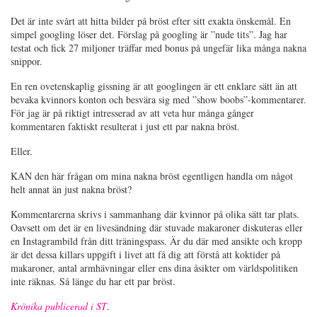
Det är inte svårt att hitta bilder på bröst efter sitt exakta önskemål. En
simpel googling löser det. Förslag på googling är ”nude tits”. Jag har
testat och fick 27 miljoner träffar med bonus på ungefär lika många nakna
snippor.
En ren ovetenskaplig gissning är att googlingen är ett enklare sätt än att
bevaka kvinnors konton och besvära sig med ”show boobs”-kommentarer.
För jag är på riktigt intresserad av att veta hur många gånger
kommentaren faktiskt resulterat i just ett par nakna bröst.
Eller.
KAN den här frågan om mina nakna bröst egentligen handla om något
helt annat än just nakna bröst?
Kommentarerna skrivs i sammanhang där kvinnor på olika sätt tar plats.
Oavsett om det är en livesändning där stuvade makaroner diskuteras eller
en Instagrambild från ditt träningspass. Är du där med ansikte och kropp
är det dessa killars uppgift i livet att få dig att förstå att koktider på
makaroner, antal armhävningar eller ens dina åsikter om världspolitiken
inte räknas. Så länge du har ett par bröst.
Krönika publicerad i ST
.