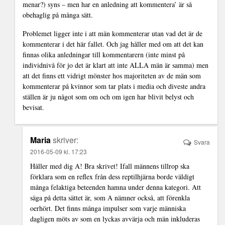
menar?) syns – men har en anledning att kommentera’ är så
obehaglig på många sätt.
Problemet ligger inte i att män kommenterar utan vad det är de
kommenterar i det här fallet. Och jag håller med om att det kan
finnas olika anledningar till kommentarern (inte minst på
individnivå för jo det är klart att inte ALLA män är samma) men
att det finns ett vidrigt mönster hos majoriteten av de män som
kommenterar på kvinnor som tar plats i media och diveste andra
ställen är ju något som om och om igen har blivit belyst och
bevisat.
Maria
skriver:
Svara
2016-05-09 kl. 17:23
Håller med dig A! Bra skrivet! Ifall männens tillrop ska
förklara som en reflex från dess reptilhjärna borde väldigt
många felaktiga beteenden hamna under denna kategori. Att
säga på detta sättet är, som A nämner också, att förenkla
oerhört. Det finns många impulser som varje människa
dagligen möts av som en lyckas avvärja och män inkluderas