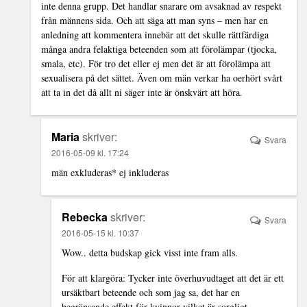
inte denna grupp. Det handlar snarare om avsaknad av respekt
från männens sida. Och att säga att man syns – men har en
anledning att kommentera innebär att det skulle rättfärdiga
många andra felaktiga beteenden som att förolämpar (tjocka,
smala, etc). För tro det eller ej men det är att förolämpa att
sexualisera på det sättet. Även om män verkar ha oerhört svårt
att ta in det då allt ni säger inte är önskvärt att höra.
Maria
skriver:
Svara
2016-05-09 kl. 17:24
män exkluderas* ej inkluderas
Rebecka
skriver:
Svara
2016-05-15 kl. 10:37
Wow.. detta budskap gick visst inte fram alls.
För att klargöra: Tycker inte överhuvudtaget att det är ett
ursäktbart beteende och som jag sa, det har en
begränsande effekt för kvinnor vilket är sorgligt.