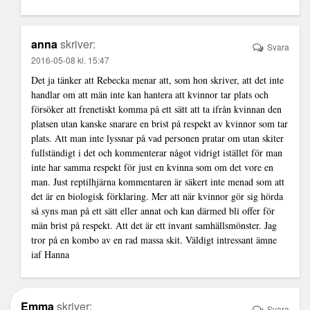
anna
skriver:
Svara
2016-05-08 kl. 15:47
Det ja tänker att Rebecka menar att, som hon skriver, att det inte
handlar om att män inte kan hantera att kvinnor tar plats och
försöker att frenetiskt komma på ett sätt att ta ifrån kvinnan den
platsen utan kanske snarare en brist på respekt av kvinnor som tar
plats. Att man inte lyssnar på vad personen pratar om utan skiter
fullständigt i det och kommenterar något vidrigt istället för man
inte har samma respekt för just en kvinna som om det vore en
man. Just reptilhjärna kommentaren är säkert inte menad som att
det är en biologisk förklaring. Mer att när kvinnor gör sig hörda
så syns man på ett sätt eller annat och kan därmed bli offer för
män brist på respekt. Att det är ett invant samhällsmönster. Jag
tror på en kombo av en rad massa skit. Väldigt intressant ämne
iaf Hanna
Emma
skriver:
Svara