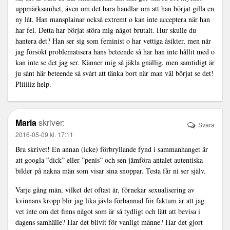
uppmärksamhet, även om det bara handlar om att han börjat gilla en
ny låt. Han mansplainar också extremt o kan inte acceptera när han
har fel. Detta har börjat störa mig något brutalt. Hur skulle du
hantera det? Han ser sig som feminist o har vettiga åsikter, men när
jag försökt problematisera hans beteende så har han inte hållit med o
kan inte se det jag ser. Känner mig så jäkla gnällig, men samtidigt är
ju sånt här beteende så svårt att tänka bort när man väl börjat se det!
Pliiiiiz help.
Maria
skriver:
Svara
2016-05-09 kl. 17:11
Bra skrivet! En annan (icke) förbryllande fynd i sammanhanget är
att googla ”dick” eller ”penis” och sen jämföra antalet autentiska
bilder på nakna män som visar sina snoppar. Testa får ni ser själv.
Varje gång män, vilket det oftast är, förnekar sexualisering av
kvinnans kropp blir jag lika jävla förbannad för faktum är att jag
vet inte om det finns något som är så tydligt och lätt att bevisa i
dagens samhälle? Har det blivit för vanligt månne? Har det gjort