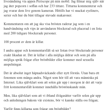
livesändning via appen Periscope på min mobil. Jag filmar mig själv när
jag äter popcorn i soffan och har 233 tittare. Tittarna kommenterar och
jag svarar dem live genom kameran. Hittills har vi snackat eyeliners,
serier och hur du bäst tillagar stuvade makaroner.
Kommentaren om att jag ska visa brösten raderar jag som i en
handvändning och vips är användaren blockerad och placerad i en lista
med 200 tidigare blockerade personer.
100 procent av dem är killar.
I andra appar och kommentarsfält så ser listan över blockerade personer
exakt likadan ut. Det är killar i alla möjliga åldrar och som på alla
möjliga språk frågar efter bröstbilder eller kommer med sexuella
anspelningar.
Det är absolut inget häpnadsväckande eller nytt förstås. Utan bara ett
fenomen som många andra. Något som hör till att vara människa på
Internet. Lika självklart som att solen går upp i morgon är det att varje
fritt kommentarsfält kommer innehålla bröstönskande män.
Men, lika självklart som att vi ibland ifrågasätter varför solen går upp
och anledningen bakom vår existens, bör vi kanske ställa oss frågan;
Varför finns killarna som frågar om bröstbilder?