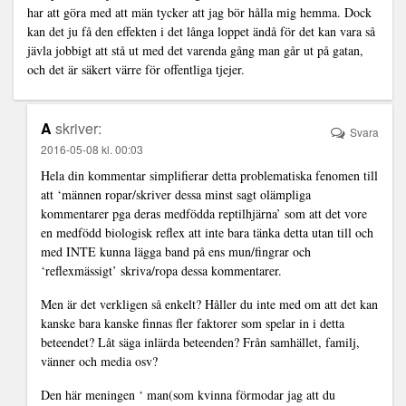
har att göra med att män tycker att jag bör hålla mig hemma. Dock
kan det ju få den effekten i det långa loppet ändå för det kan vara så
jävla jobbigt att stå ut med det varenda gång man går ut på gatan,
och det är säkert värre för offentliga tjejer.
A
skriver:
Svara
2016-05-08 kl. 00:03
Hela din kommentar simplifierar detta problematiska fenomen till
att ‘männen ropar/skriver dessa minst sagt olämpliga
kommentarer pga deras medfödda reptilhjärna’ som att det vore
en medfödd biologisk reflex att inte bara tänka detta utan till och
med INTE kunna lägga band på ens mun/fingrar och
‘reflexmässigt’ skriva/ropa dessa kommentarer.
Men är det verkligen så enkelt? Håller du inte med om att det kan
kanske bara kanske finnas fler faktorer som spelar in i detta
beteendet? Låt säga inlärda beteenden? Från samhället, familj,
vänner och media osv?
Den här meningen ‘ man(som kvinna förmodar jag att du