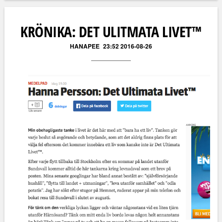
Läs kommentarer (
9
)
KRÖNIKA: DET ULITMATA LIVET™
HANAPEE
23:52 2016-08-26