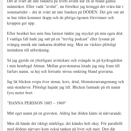
Det är svårt att inte fundera på livets avslut när en är bland gamla
människor. Eller vadå ”avslut”, nu försöker jag kringgå det svåra här i
sommartider – det är svårt att inte fundera på DÖDEN. Det gör ont att
se hur tiden kommer ikapp och de pliriga ögonen försvinner och
kroppen ger upp.
Efter besöket hos min fina farmor tänkte jag mycket på min egen död.
I vanliga fall hade jag satt på en ”trevlig podcast” eller lyssnat på
svängig musik när tankarna drabbat mig. Men nu väcktes plötsligt
instinkten till utforskning.
Så jag gjorde en ytterligare avstickare och svängde in på kyrkogården
i min hembygd Attmar. Mellan gravstenarna letade jag mig fram till
farfars namn, sa hej och fortsatte strosa omkring bland gravarna.
Jag lät blicken svepa över stenar, kors, årtal, blomsterarrangemang och
små stenduvor. Plötsligt hajade jag till. Blicken fastnade på ett namn
fyra meter bort:
”HANNA PERSSON 1885 – 1969”
Mitt eget namn på en gravsten. Aldrig har döden känts så närvarande.
Men då hände det riktigt märkliga; det kändes helt okej. För parallellt
med dödens närvaro kom också tanken på livet och nuet. Den där