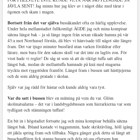
JÄVLA SENT! Jag minns hur jag klev av i något dike med tårar i
ögonen och skam i magen.
Bortsett från det var själva
bussåkandet ofta en härlig upplevelse.
Under hela mellanstadiet fullkomligt ÄGDE jag och mina kompisar
sätena längst bak – ja så länge ingen från sexan råkade hamna på vår
43:a mot Norrhassel förstås, då blev vi hänvisade till något säte längre
fram. Det var tjugo minuter bussfärd utan varken föräldrar eller
lärare, men bara för den sakens skull var det inte en laglös zon. För
visst hade vi regler! De såg ut som så att de riktigt tuffa satt allra
längst bak, medan de mellantuffa hamnade på knä med magarna
tryckta mot ryggstöden framför. Längst fram i bussen satt hästtjejerna
och de som aldrig pratade i skolan.
Själv var jag rädd för hästar och kunde aldrig vara tyst.
Var du satt i bussen
blev en mätning på vem du var. Glöm
skolmatsalarna – det var i landsbygdsbussen som hierarkierna var som
tydligast och stämningen tuffast!
En bit in i högstadiet fortsatte jag och mina kompisar behålla sätena
längst bak. Ibland kastade vi tuggummin, hade skriktävling, höll igång
ett jäkla spring fram och tillbaka. Några gånger gick detta så långt att
busschauffören fick stanna bussen och dela på oss eftersom han