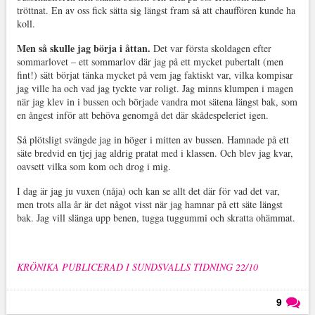
tröttnat. En av oss fick sätta sig längst fram så att chauffören kunde ha
koll.
Men så skulle jag börja i åttan.
Det var första skoldagen efter
sommarlovet – ett sommarlov där jag på ett mycket pubertalt (men
fint!) sätt börjat tänka mycket på vem jag faktiskt var, vilka kompisar
jag ville ha och vad jag tyckte var roligt. Jag minns klumpen i magen
när jag klev in i bussen och började vandra mot sätena längst bak, som
en ångest inför att behöva genomgå det där skådespeleriet igen.
Så plötsligt svängde jag in höger i mitten av bussen. Hamnade på ett
säte bredvid en tjej jag aldrig pratat med i klassen. Och blev jag kvar,
oavsett vilka som kom och drog i mig.
I dag är jag ju vuxen (nåja) och kan se allt det där för vad det var,
men trots alla år är det något visst när jag hamnar på ett säte längst
bak. Jag vill slänga upp benen, tugga tuggummi och skratta ohämmat.
KRÖNIKA PUBLICERAD I SUNDSVALLS TIDNING 22/10
9