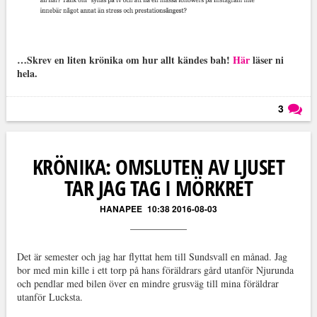
…Skrev en liten krönika om hur allt kändes bah!
Här
läser ni
hela.
3
Läs kommentarer (
3
)
KRÖNIKA: OMSLUTEN AV LJUSET
TAR JAG TAG I MÖRKRET
HANAPEE
10:38 2016-08-03
Det är semester och jag har flyttat hem till Sundsvall en månad. Jag
bor med min kille i ett torp på hans föräldrars gård utanför Njurunda
och pendlar med bilen över en mindre grusväg till mina föräldrar
utanför Lucksta.