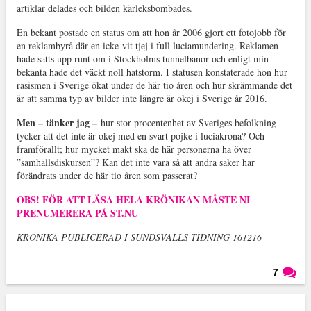
artiklar delades och bilden kärleksbombades.
En bekant postade en status om att hon år 2006 gjort ett fotojobb för
en reklambyrå där en icke-vit tjej i full luciamundering. Reklamen
hade satts upp runt om i Stockholms tunnelbanor och enligt min
bekanta hade det väckt noll hatstorm. I statusen konstaterade hon hur
rasismen i Sverige ökat under de här tio åren och hur skrämmande det
är att samma typ av bilder inte längre är okej i Sverige år 2016.
Men – tänker jag –
hur stor procentenhet av Sveriges befolkning
tycker att det inte är okej med en svart pojke i luciakrona? Och
framförallt; hur mycket makt ska de här personerna ha över
”samhällsdiskursen”? Kan det inte vara så att andra saker har
förändrats under de här tio åren som passerat?
OBS! FÖR ATT LÄSA HELA KRÖNIKAN MÅSTE NI
PRENUMERERA PÅ ST.NU
KRÖNIKA PUBLICERAD I SUNDSVALLS TIDNING 161216
7
Läs kommentarer (
7
)