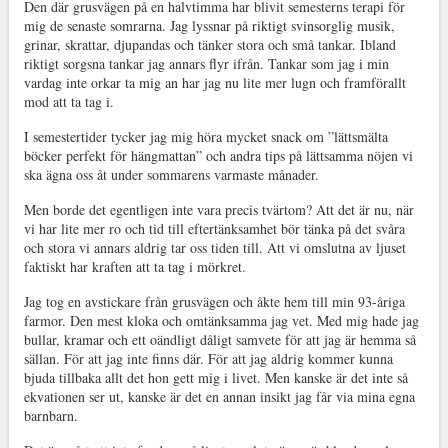
Den där grusvägen på en halvtimma har blivit semesterns terapi för
mig de senaste somrarna. Jag lyssnar på riktigt svinsorglig musik,
grinar, skrattar, djupandas och tänker stora och små tankar. Ibland
riktigt sorgsna tankar jag annars flyr ifrån. Tankar som jag i min
vardag inte orkar ta mig an har jag nu lite mer lugn och framförallt
mod att ta tag i.
I semestertider tycker jag mig höra mycket snack om ”lättsmälta
böcker perfekt för hängmattan” och andra tips på lättsamma nöjen vi
ska ägna oss åt under sommarens varmaste månader.
Men borde det egentligen inte vara precis tvärtom? Att det är nu, när
vi har lite mer ro och tid till eftertänksamhet bör tänka på det svåra
och stora vi annars aldrig tar oss tiden till. Att vi omslutna av ljuset
faktiskt har kraften att ta tag i mörkret.
Jag tog en avstickare från grusvägen och åkte hem till min 93-åriga
farmor. Den mest kloka och omtänksamma jag vet. Med mig hade jag
bullar, kramar och ett oändligt dåligt samvete för att jag är hemma så
sällan. För att jag inte finns där. För att jag aldrig kommer kunna
bjuda tillbaka allt det hon gett mig i livet. Men kanske är det inte så
ekvationen ser ut, kanske är det en annan insikt jag får via mina egna
barnbarn.