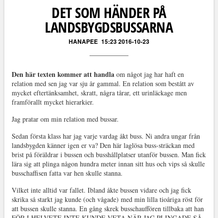
DET SOM HÄNDER PÅ
LANDSBYGDSBUSSARNA
HANAPEE
15:23 2016-10-23
Den här texten kommer att handla
om något jag har haft en
relation med sen jag var sju år gammal. En relation som bestått av
mycket eftertänksamhet, skratt, några tårar, ett urinläckage men
framförallt mycket hierarkier.
Jag pratar om min relation med bussar.
Sedan första klass har jag varje vardag åkt buss. Ni andra ungar från
landsbygden känner igen er va? Den här laglösa buss-sträckan med
brist på föräldrar i bussen och busshållplatser utanför bussen. Man fick
lära sig att plinga någon hundra meter innan sitt hus och vips så skulle
busschaffisen fatta var hen skulle stanna.
Vilket inte alltid var fallet. Ibland åkte bussen vidare och jag fick
skrika så starkt jag kunde (och vågade) med min lilla tioåriga röst för
att bussen skulle stanna. En gång skrek busschauffören tillbaka att han
FÖR I HELVETE INTE KUNDE VETA NÄR JAG PLINGADE SÅ