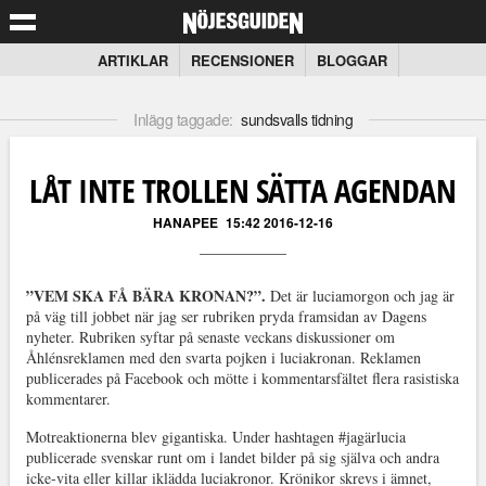
ARTIKLAR
RECENSIONER
BLOGGAR
Inlägg taggade:
sundsvalls tidning
LÅT INTE TROLLEN SÄTTA AGENDAN
HANAPEE
15:42 2016-12-16
”VEM SKA FÅ BÄRA KRONAN?”.
Det är luciamorgon och jag är
på väg till jobbet när jag ser rubriken pryda framsidan av Dagens
nyheter. Rubriken syftar på senaste veckans diskussioner om
Åhlénsreklamen med den svarta pojken i luciakronan. Reklamen
publicerades på Facebook och mötte i kommentarsfältet flera rasistiska
kommentarer.
Motreaktionerna blev gigantiska. Under hashtagen #jagärlucia
publicerade svenskar runt om i landet bilder på sig själva och andra
icke-vita eller killar iklädda luciakronor. Krönikor skrevs i ämnet,