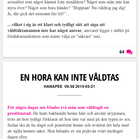
sexualitet som något hämtat från stenåldern? Något som män inte kan
styra över? Något som bara händer? ”Hoppsan! Nu våldtog jag dig!
Ja, där gick det minsann lite fel!”…
…vilket i sig är ett klart och tydligt sätt att säga att
våldtäktsmannen inte har något ansvar
, ansvaret ligger i stället på
föräldrarna/dottern som måste välja en ”säkrare” taxi.
64
Läs kommentarer (
64
)
EN HORA KAN INTE VÅLDTAS
HANAPEE
09:58 2014-03-21
För några dagar sen friades två män som våldtagit en
prostituerad.
De hade bakbundit henne hårt och använt strypsnara,
trots att hon tydligt förklarat att hon inte var med på den typen av sex.
Sedan ska de ha slagit och penetretat henne och avslutat det hela med
att stjäla hennes saker. Hon hittades av sin pojkvän svårt medtaget
dagen efter.