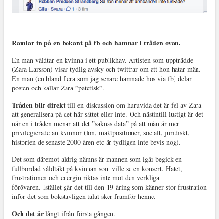
Ramlar in på en bekant på fb och hamnar i tråden ovan.
En man våldtar en kvinna i ett publikhav. Artisten som uppträdde
(Zara Larsson) visar tydlig avsky och twittrar om att hon hatar män.
En man (en bland flera som jag senare hamnade hos via fb) delar
posten och kallar Zara ”patetisk”.
Tråden blir direkt
till en diskussion om huruvida det är fel av Zara
att generalisera på det här sättet eller inte. Och nästintill lustigt är det
när en i tråden menar att det ”saknas data” på att män är mer
privilegierade än kvinnor (lön, maktpositioner, socialt, juridiskt,
historien de senaste 2000 åren etc är tydligen inte bevis nog).
Det som däremot aldrig nämns är mannen som igår begick en
fullbordad våldtäkt på kvinnan som ville se en konsert. Hatet,
frustrationen och energin riktas inte mot den verkliga
förövaren. Istället går det till den 19-åring som känner stor frustration
inför det som bokstavligen talat sker framför henne.
Och det är
långt ifrån första gången.