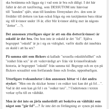
ska bestämma och lägga sig i vad som är bra och dåligt. I det här
fallet är det ett taxiföretag, som DESSUTOM inte hänvisar
till ”kunden” själv, utan till kundens förmyndare dvs. den som är
förälder till dottern (en kan också fråga sig om taxitjänsten bara riktar
sig till kvinnor under 18 år, eller blir kvinnor aldrig mer än någons
”dotter”…?).
Det annonsen ytterligare säger är att om din dotter(kvinnor) är
oskuld är det bra.
Om hon inte är oskuld är det ”fel”. Själva
begreppet ”oskuld” är ju i sig en vidrighet, varför skulle det innebära
en skuld i att ha sex?
På samma sätt som flickors
så kallade ”sexuella oskuldsfullhet” och
”renhet från sex” är ett vedervärdigt arv från vår kvinnoföraktade
historia, är begreppet ”oskuld” från samma tid. Begrepp och en syn på
flickors sexualitet som fortfarande finns och frodas, uppenbarligen.
Ytterligare tveksamheter i den annonsen hittar vi i det andra
stycket:
”Men om du skickar henne i en osäker taxi kan det gå fel…”.
Vad är det som kan gå fel i en ”osäker taxi”..? Undertonen i texten
verkar syfta till en våldtäkt.
Men är det inte en jävla underdrift att beskriva en våldtäkt som
något som ”går fel”…?
Är inte det en förlängning av synen på mäns