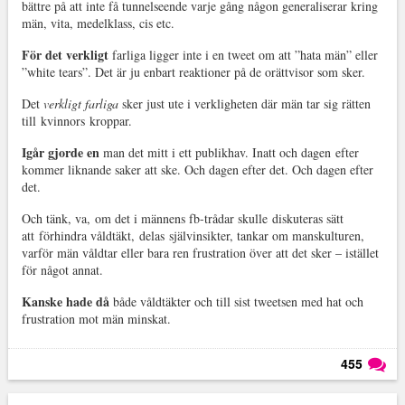
bättre på att inte få tunnelseende varje gång någon generaliserar kring
män, vita, medelklass, cis etc.
För det verkligt
farliga ligger inte i en tweet om att ”hata män” eller
”white tears”. Det är ju enbart reaktioner på de orättvisor som sker.
Det
verkligt farliga
sker just ute i verkligheten där män tar sig rätten
till kvinnors kroppar.
Igår gjorde en
man det mitt i ett publikhav. Inatt och dagen efter
kommer liknande saker att ske. Och dagen efter det. Och dagen efter
det.
Och tänk, va,
om det i männens fb-trådar skulle diskuteras sätt
att förhindra våldtäkt, delas självinsikter, tankar om manskulturen,
varför män våldtar eller bara ren frustration över att det sker – istället
för något annat.
Kanske hade då
både våldtäkter och till sist tweetsen med hat och
frustration mot män minskat.
455
Läs kommentarer (
455
)