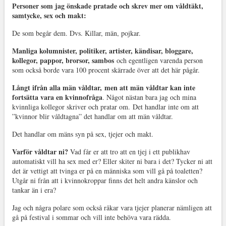
Personer som jag önskade pratade och skrev mer om våldtäkt,
samtycke, sex och makt:
De som begår dem. Dvs. Killar, män, pojkar.
Manliga kolumnister, politiker, artister, kändisar, bloggare,
kollegor, pappor, brorsor, sambos
och egentligen varenda person
som också borde vara 100 procent skärrade över att det här pågår.
Långt ifrån alla män våldtar, men att män våldtar kan inte
fortsätta vara en kvinnofråga
. Något nästan bara jag och mina
kvinnliga kollegor skriver och pratar om. Det handlar inte om att
”kvinnor blir våldtagna” det handlar om att män våldtar.
Det handlar om mäns syn på sex, tjejer och makt.
Varför våldtar ni?
Vad får er att tro att en tjej i ett publikhav
automatiskt vill ha sex med er? Eller skiter ni bara i det? Tycker ni att
det är vettigt att tvinga er på en människa som vill gå på toaletten?
Utgår ni från att i kvinnokroppar finns det helt andra känslor och
tankar än i era?
Jag och några polare som också råkar vara tjejer planerar nämligen att
gå på festival i sommar och vill inte behöva vara rädda.