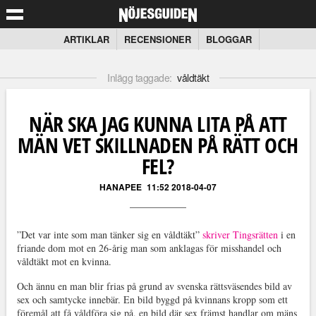
ARTIKLAR
RECENSIONER
BLOGGAR
Inlägg taggade:
våldtäkt
NÄR SKA JAG KUNNA LITA PÅ ATT
MÄN VET SKILLNADEN PÅ RÄTT OCH
FEL?
HANAPEE
11:52 2018-04-07
”Det var inte som man tänker sig en våldtäkt”
skriver Tingsrätten
i en
friande dom mot en 26-årig man som anklagas för misshandel och
våldtäkt mot en kvinna.
Och ännu en man blir frias på grund av svenska rättsväsendes bild av
sex och samtycke innebär. En bild byggd på kvinnans kropp som ett
föremål att få våldföra sig på, en bild där sex främst handlar om mäns