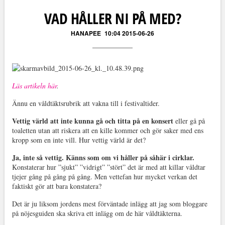
VAD HÅLLER NI PÅ MED?
HANAPEE
10:04 2015-06-26
Läs artikeln här
.
Ännu en våldtäktsrubrik att vakna till i festivaltider.
Vettig värld att inte kunna gå och titta på en konsert
eller gå på
toaletten utan att riskera att en kille kommer och gör saker med ens
kropp som en inte vill. Hur vettig värld är det?
Ja, inte så vettig. Känns som om vi håller på såhär i cirklar.
Konstaterar hur ”sjukt” ”vidrigt” ”stört” det är med att killar våldtar
tjejer gång på gång på gång. Men vettefan hur mycket verkan det
faktiskt gör att bara konstatera?
Det är ju liksom jordens mest förväntade inlägg att jag som bloggare
på nöjesguiden ska skriva ett inlägg om de här våldtäkterna.