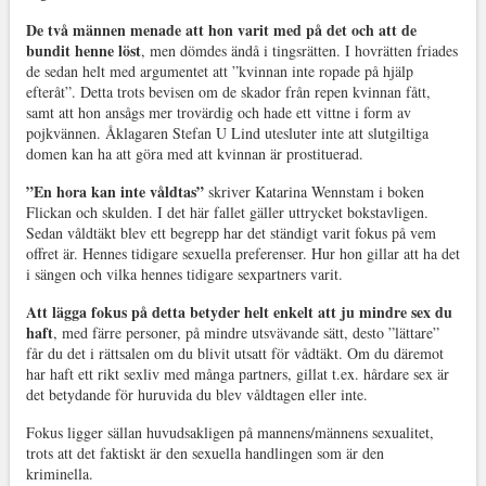
De två männen menade att hon varit med på det och att de
bundit henne löst
, men dömdes ändå i tingsrätten. I hovrätten friades
de sedan helt med argumentet att ”kvinnan inte ropade på hjälp
efteråt”. Detta trots bevisen om de skador från repen kvinnan fått,
samt att hon ansågs mer trovärdig och hade ett vittne i form av
pojkvännen. Åklagaren Stefan U Lind utesluter inte att slutgiltiga
domen kan ha att göra med att kvinnan är prostituerad.
”En hora kan inte våldtas”
skriver Katarina Wennstam i boken
Flickan och skulden. I det här fallet gäller uttrycket bokstavligen.
Sedan våldtäkt blev ett begrepp har det ständigt varit fokus på vem
offret är. Hennes tidigare sexuella preferenser. Hur hon gillar att ha det
i sängen och vilka hennes tidigare sexpartners varit.
Att lägga fokus på detta betyder helt enkelt att ju mindre sex du
haft
, med färre personer, på mindre utsvävande sätt, desto ”lättare”
får du det i rättsalen om du blivit utsatt för vådtäkt. Om du däremot
har haft ett rikt sexliv med många partners, gillat t.ex. hårdare sex är
det betydande för huruvida du blev våldtagen eller inte.
Fokus ligger sällan huvudsakligen på mannens/männens sexualitet,
trots att det faktiskt är den sexuella handlingen som är den
kriminella.