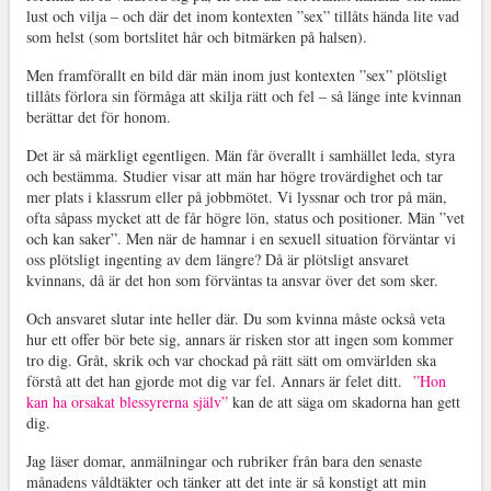
lust och vilja – och där det inom kontexten ”sex” tillåts hända lite vad
som helst (som bortslitet hår och bitmärken på halsen).
Men framförallt en bild där män inom just kontexten ”sex” plötsligt
tillåts förlora sin förmåga att skilja rätt och fel – så länge inte kvinnan
berättar det för honom.
Det är så märkligt egentligen. Män får överallt i samhället leda, styra
och bestämma. Studier visar att män har högre trovärdighet och tar
mer plats i klassrum eller på jobbmötet. Vi lyssnar och tror på män,
ofta såpass mycket att de får högre lön, status och positioner. Män ”vet
och kan saker”. Men när de hamnar i en sexuell situation förväntar vi
oss plötsligt ingenting av dem längre? Då är plötsligt ansvaret
kvinnans, då är det hon som förväntas ta ansvar över det som sker.
Och ansvaret slutar inte heller där. Du som kvinna måste också veta
hur ett offer bör bete sig, annars är risken stor att ingen som kommer
tro dig. Gråt, skrik och var chockad på rätt sätt om omvärlden ska
förstå att det han gjorde mot dig var fel. Annars är felet ditt.
”Hon
kan ha orsakat blessyrerna själv”
kan de att säga om skadorna han gett
dig.
Jag läser domar, anmälningar och rubriker från bara den senaste
månadens våldtäkter och tänker att det inte är så konstigt att min