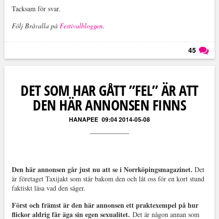
Tacksam för svar.
Följ Bråvalla på
Festivalbloggen
.
45
Läs kommentarer (
45
)
DET SOM HAR GÅTT ”FEL” ÄR ATT
DEN HÄR ANNONSEN FINNS
HANAPEE
09:04 2014-05-08
Den här annonsen går just nu att se i Norrköpingsmagazinet.
Det
är företaget Taxijakt som står bakom den och låt oss för en kort stund
faktiskt läsa vad den säger.
Först och främst är den här annonsen ett praktexempel på hur
flickor aldrig får äga sin egen sexualitet.
Det är någon annan som