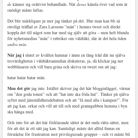
de
känner sig orättvist behandlade. När
deras
känsla över vad som är
onödigt måste luftas.
Det blir märkligare ju mer jag tänker på det. Hur man kan bli så
otroligt träffad av Zara Larssons ”män” i hennes tweet och direkt
koppla det till något som har med sig själv att göra – men helt blunda
för nyhetsmedias ”män” i rubriker om våldtäkt, där är det hela tiden
andra män
.
När jag i
slutet av kvällen hamnar i ännu en lång tråd där nu själva
trovärdigheten i våldtäktsanmälan diskuteras, ja, då klickar jag ner
webbläsaren och vill bara grina och skriva en tweet om att jag:
hatar hatar hatar män.
Men det gör
jag inte. Istället skriver jag det här blogginlägget, värnar
om ”den goda tonen” och att ”hat inte ska föda hat”. Tänker på själva
syftet med jämställdhetsdebatten och att ”få med alla i kampen!”. För
att jag kan, orkar och vill att till och med granngubben hemma i byn
ska hänga med.
Och inte för att det här förklarande sättet är det enda rätta sättet, men
för att det är ett sätt jag kan. Samtidigt måste det alltid finnas en
förståelse för frustration mot privilegierade grupper – och vi måste bli