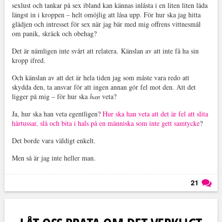
sexlust och tankar på sex ibland kan kännas inlåsta i en liten liten låda
längst in i kroppen – helt omöjlig att låsa upp. För hur ska jag hitta
glädjen och intresset för sex när jag bär med mig offrens vittnesmål
om panik, skräck och obehag?
Det är nämligen inte svårt att relatera. Känslan av att inte få ha sin
kropp ifred.
Och känslan av att det är hela tiden jag som måste vara redo att
skydda den, ta ansvar för att ingen annan gör fel mot den. Att det
ligger på mig – för hur ska
han
veta?
Ja, hur ska han veta egentligen?
Hur ska han veta att det är fel att slita
hårtussar, slå och bita i hals på en människa som inte gett samtycke
?
Det borde vara väldigt enkelt.
Men så är jag inte heller man.
21
Läs kommentarer (
21
)