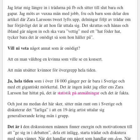
Jag letar mig längre in i trådarna på fb och sitter till slut bara och
gapar. Jag möts av vuxna män med jobb, fru och barn som delar den
artikel där Zara Larssons tweet lyfts upp, delningar följt av trådar om
hur förjävligt det är att hon får uttala sig. Det skrattas och hånas och
ibland går någon in och ska vara ”vettig” med ett ”hat föder hat,
tycker bara det är onödigt så som hon håller på”.
Vill ni veta
något annat som är onödigt?
Att en man våldtog en kvinna som ville se en konsert.
Att män utsätter kvinnor för övergrepp hela tiden.
Ja, hela tiden
som i över 18 000 gånger per år bara i Sverige och
med ett gigantiskt mörkertal. Det är ingen åsikt jag eller ens Zara
Larsson har hittat på, det är
statistik på anmälningar
och det är fakta.
Och just nu medan det här sker, sitter män runt om i Sverige och
diskuterar det ”farliga” i att en 19-årig artist uttalar sig
generaliserande kring män i grupp.
Det är i
den diskussionen männen finner energin och motivationen till
att ”ge sig in i debatten”, dela ett inlägg, starta trådar och diskutera
med sina vänner. När det handlar om något som handlar om
dem
. När